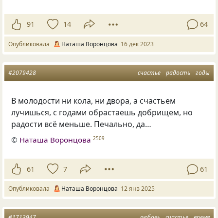
91
14
64
Опубликовала
Наташа Воронцова
16 дек 2023
#2079428
счастье
радость
годы
В молодости ни кола, ни двора, а счастьем
лучишься, с годами обрастаешь добрищем, но
радости всё меньше. Печально, да…
©
Наташа Воронцова
2509
61
7
61
Опубликовала
Наташа Воронцова
12 янв 2025
#1713947
любовь
счастье
время