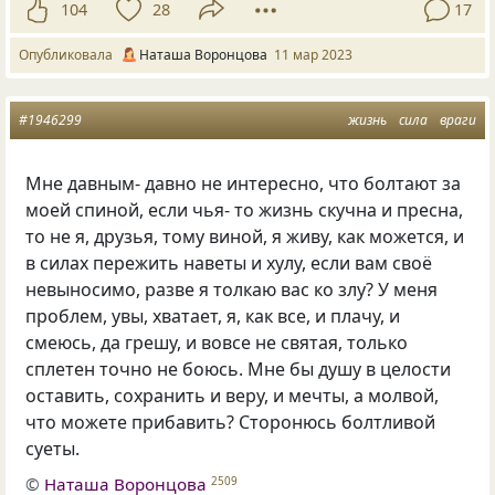
104
28
17
Опубликовала
Наташа Воронцова
11 мар 2023
#1946299
жизнь
сила
враги
Мне давным- давно не интересно, что болтают за
моей спиной, если чья- то жизнь скучна и пресна,
то не я, друзья, тому виной, я живу, как можется, и
в силах пережить наветы и хулу, если вам своё
невыносимо, разве я толкаю вас ко злу? У меня
проблем, увы, хватает, я, как все, и плачу, и
смеюсь, да грешу, и вовсе не святая, только
сплетен точно не боюсь. Мне бы душу в целости
оставить, сохранить и веру, и мечты, а молвой,
что можете прибавить? Сторонюсь болтливой
суеты.
©
Наташа Воронцова
2509