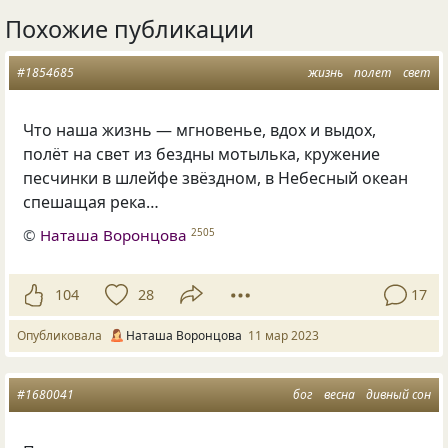
Похожие публикации
#1854685
жизнь
полет
свет
Что наша жизнь — мгновенье, вдох и выдох,
полёт на свет из бездны мотылька, кружение
песчинки в шлейфе звёздном, в Небесный океан
спешащая река…
©
Наташа Воронцова
2505
104
28
17
Опубликовала
Наташа Воронцова
11 мар 2023
#1680041
бог
весна
дивный сон