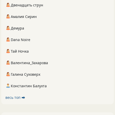
Двенадцать струн
Амалия Сирин
Демура
Dana Noire
Тай Ночка
Валентина_Захарова
Галина Суховерх
Константин Балухта
весь топ ⮕