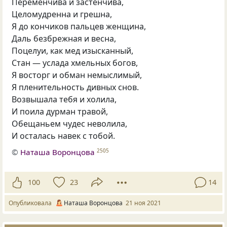
Переменчива и застенчива,
Целомудренна и грешна,
Я до кончиков пальцев женщина,
Даль безбрежная и весна,
Поцелуи, как мед изысканный,
Стан — услада хмельных богов,
Я восторг и обман немыслимый,
Я пленительность дивных снов.
Возвышала тебя и холила,
И поила дурман травой,
Обещаньем чудес неволила,
И осталась навек с тобой.
©
Наташа Воронцова
2505
100
23
14
Опубликовала
Наташа Воронцова
21 ноя 2021