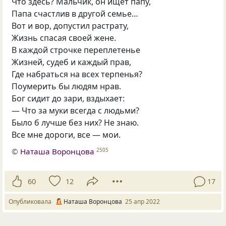
Что здесь? Мальчик, он ищет папу,
Папа счастлив в другой семье…
Вот и вор, допустил растрату,
Жизнь спасая своей жене.
В каждой строчке переплетенье
Жизней, судеб и каждый прав,
Где набраться на всех терпенья?
Поумерить бы людям нрав.
Бог сидит до зари, вздыхает:
— Что за муки всегда с людьми?
Было б лучше без них? Не знаю.
Все мне дороги, все — мои.
©
Наташа Воронцова
2505
60
12
17
Опубликовала
Наташа Воронцова
25 апр 2022