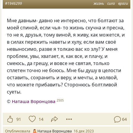
#1946299
жизнь
сила
враги
Мне давным- давно не интересно, что болтают за
моей спиной, если чья- то жизнь скучна и пресна,
то не я, друзья, тому виной, я живу, как можется, и
в силах пережить наветы и хулу, если вам своё
невыносимо, разве я толкаю вас ко злу? У меня
проблем, увы, хватает, я, как все, и плачу, и
смеюсь, да грешу, и вовсе не святая, только
сплетен точно не боюсь. Мне бы душу в целости
оставить, сохранить и веру, и мечты, а молвой,
что можете прибавить? Сторонюсь болтливой
суеты.
©
Наташа Воронцова
2505
91
14
64
Опубликовала
Наташа Воронцова
16 дек 2023