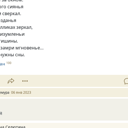
ого сиянья
 сверкал.
озданья
алликах зеркал,
 изумленьи
тишины.
 замри мгновенье…
нужны сны.
ман
100
1
емура
06 янв 2023
я
на Селютина