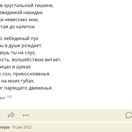
 в хрустальной тишине,
евидимой накидки.
ки невесомо мне,
тая до калитки.
о лебединый пух
ы в душе рождает.
ишь ты на слух,
ость, волшебством витает.
ницах и щеках
ак сон, прикосновенья.
 на моих губах,
иг парящего движенья.
ман
100
9
емура
10 дек 2022