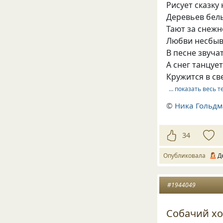
Рисует сказку 
Деревьев бел
Тают за снежн
Любви несбы
В песне звуча
А снег танцует
Кружится в св
… показать весь т
©
Ника Гольд
34
Опубликовала
Д
#1944049
Собачий х