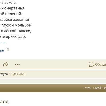
на земле.
ых очертанья
ой пеленой.
вшейся желанья
т глухой мольбой.
 в лёгкой пляске,
ете ярких фар.
екст …
ман
100
Обсуд
емура
15 дек 2023
снег
холод
з
олод