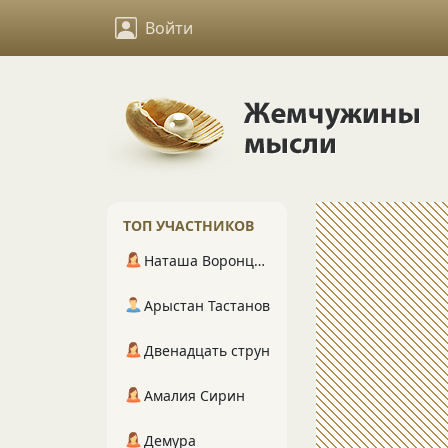
Войти
ТОП УЧАСТНИКОВ
Наташа Воронцова
Арыстан Тастанов
Двенадцать струн
Амалия Сирин
Демура