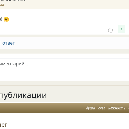
зад
! 🤗
1
1 ответ
публикации
душа
снег
нежность
нег