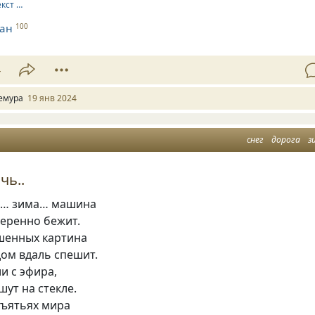
екст …
ман
100
4
емура
19 янв 2024
снег
дорога
з
чь..
ь… зима… машина
веренно бежит.
шенных картина
дом вдаль спешит.
и с эфира,
ут на стекле.
бъятьях мира