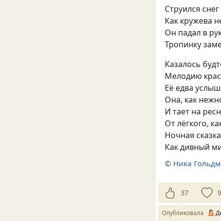
Струился снег
Как кружева н
Он падал в ру
Тропинку заме
Казалось будт
Мелодию крас
Её едва услыш
Она, как нежн
И тает на рес
От лёгкого, к
Ночная сказка
Как дивный м
©
Ника Гольд
37
Опубликовала
Д