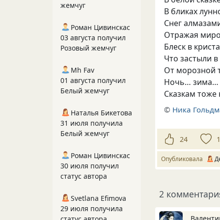
жемчуг
В бликах лунн
Снег алмазами
Роман Цивинскас
Отражая мир
03 августа получил
Блеск в крист
Розовый жемчуг
Что застыли в
От морозной 
Mh Fav
01 августа получил
Ночь… зима…
Белый жемчуг
Сказкам тоже 
©
Ника Гольд
Наталья Бикетова
31 июля получила
Белый жемчуг
24
Роман Цивинскас
Опубликовала
Д
30 июля получил
статус автора
2 комментари
Svetlana Efimova
29 июля получила
Валенти
статус автора