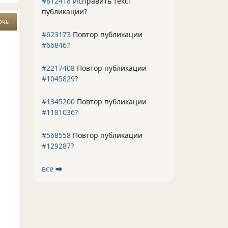
#812418
Исправить текст
публикации?
очь
#623173
Повтор публикации
#66846
?
#2217408
Повтор публикации
#1045829
?
#1345200
Повтор публикации
#1181036
?
#568558
Повтор публикации
#129287
?
все ⮕