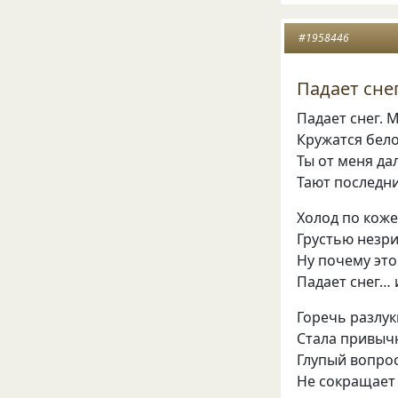
#1958446
Падает сне
Падает снег. М
Кружатся бело
Ты от меня да
Тают последни
Холод по коже
Грустью незри
Ну почему это
Падает снег… 
Горечь разлук
Стала привыч
Глупый вопрос
Не сокращает