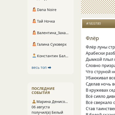
Dana Noire
Тай Ночка
#1833785
Валентина_Захарова
Флёр
Галина Суховерх
Флёр луны стр
Арабески разб
Константин Балухта
Дымкой плыл 
Словно призра
весь топ ⮕
Что струной 
Убаюкивал все
Сделав ночь 
ПОСЛЕДНИЕ
В кружевах се
СОБЫТИЯ
Всё сияло див
Марина Денисова 5
Всё сверкало 
06 августа
Став таинств
получил(а) Белый
В белой сказк