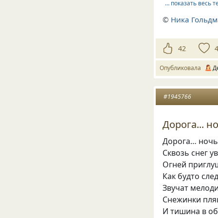
… показать весь т
©
Ника Гольд
42
Опубликовала
Д
#1945766
Дорога... но
Дорога… ноч
Сквозь снег у
Огней приглу
Как будто сле
Звучат мелоди
Снежинки пляш
И тишина в о