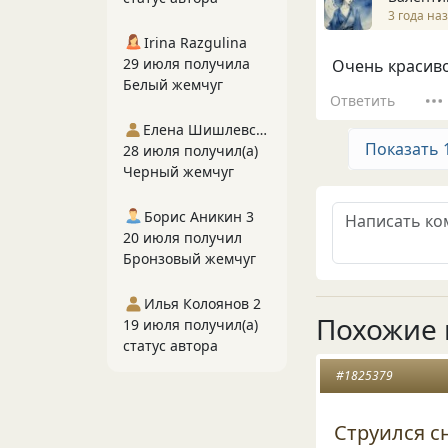
3 года на
Irina Razgulina
29 июля получила
Очень красиво
Белый жемчуг
Ответить
Елена Шишлевская
Показать 
28 июля получил(а)
Черный жемчуг
Борис Аникин 3
20 июля получил
Бронзовый жемчуг
Илья Колоянов 2
Похожие 
19 июля получил(а)
статус автора
#1825379
Струился с