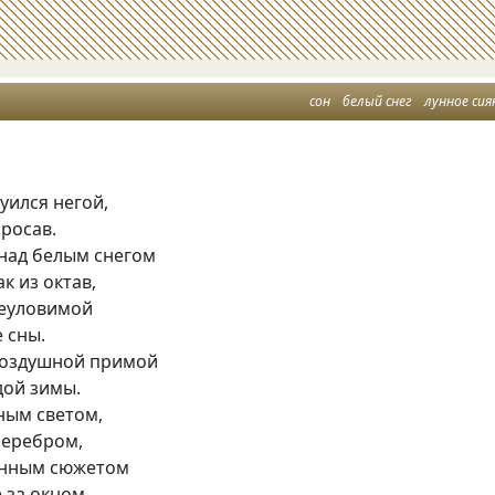
сон
белый снег
лунное сия
уился негой,
росав.
над белым снегом
к из октав,
неуловимой
 сны.
воздушной примой
дой зимы.
ным светом,
серебром,
енным сюжетом
е за окном.