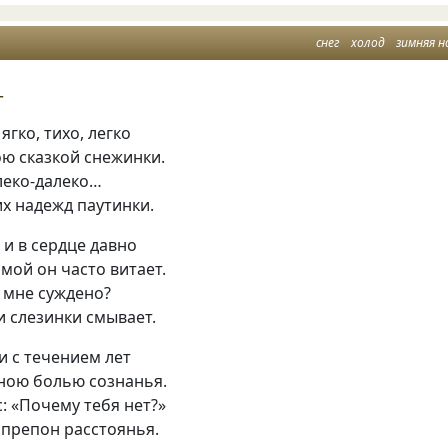
снег
холод
зимняя н
г
ягко, тихо, легко
ю сказкой снежинки.
леко-далеко…
х надежд паутинки.
 и в сердце давно
мой он часто витает.
 мне суждено?
и слезинки смывает.
и с течением лет
ною болью сознанья.
: «Почему тебя нет?»
 препон расстоянья.