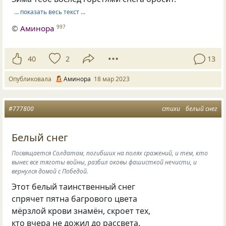
… показать весь текст …
©
Аминора
997
40
2
13
Опубликовала
Аминора
18 мар 2023
#777800
стихи
белый снег
Белый снег
Посвящается Солдатам, погибших на полях сражений, и тем, кто
вынес все тяготы войны, разбил оковы фашисткой нечисти, и
вернулся домой с Победой.
Этот белый таинственный снег
спрячет пятна багрового цвета
мёрзлой крови знамён, скроет тех,
кто вчера не дожил до рассвета.