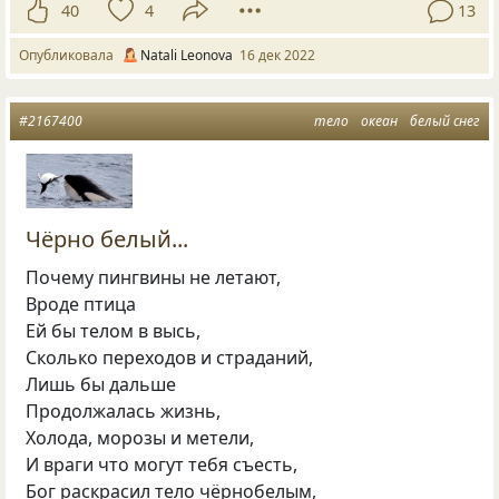
40
4
13
Опубликовала
Natali Leonova
16 дек 2022
#2167400
тело
океан
белый снег
Чёрно белый...
Почему пингвины не летают,
Вроде птица
Ей бы телом в высь,
Сколько переходов и страданий,
Лишь бы дальше
Продолжалась жизнь,
Холода, морозы и метели,
И враги что могут тебя съесть,
Бог раскрасил тело чёрнобелым,