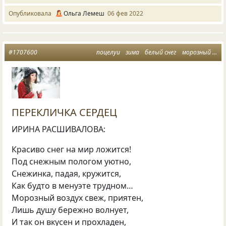
Опубликовала
Ольга Лемеш
06 фев 2022
#1707600
поцелуи
зима
белый снег
морозный воздух
ПЕРЕКЛИЧКА СЕРДЕЦ
ИРИНА РАСШИВАЛОВА:
Красиво снег на мир ложится!
Под снежным пологом уютно,
Снежинка, падая, кружится,
Как будто в менуэте трудном…
Морозный воздух свеж, приятен,
Лишь душу бережно волнует,
И так он вкусен и прохладен,