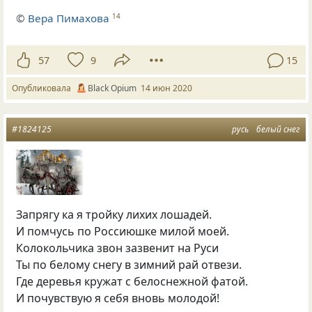
©
Вера Пимахова
14
57
9
15
Опубликовала
Вlack Оpium
14 июн 2020
#1824125
русь
белый снег
Запрягу ка я тройку лихих лошадей.
И помчусь по Россиюшке милой моей.
Колокольчика звон зазвенит на Руси
Ты по белому снегу в зимний рай отвези.
Где деревья кружат с белоснежной фатой.
И почувствую я себя вновь молодой!