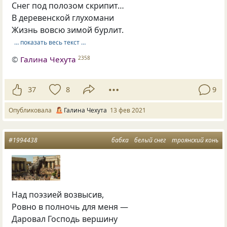
Снег под полозом скрипит…
В деревенской глухомани
Жизнь вовсю зимой бурлит.
… показать весь текст …
©
Галина Чехута
2358
37
8
9
Опубликовала
Галина Чехута
13 фев 2021
#1994438
бабка
белый снег
троянский конь
Над поэзией возвысив,
Ровно в полночь для меня —
Даровал Господь вершину