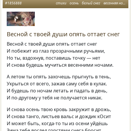
#1856888
стихи
осень
белый снег
весенняя ночь
Весной с твоей души опять оттает снег
Весной с твоей души опять оттает снег
И побежит из глаз прозрачными ручьями,
Но ты, вздохнув, поставишь точку — нет
И снова будешь мучиться весенними ночами.
А летом ты опять захочешь прыгнуть в тень,
Укрыться от всего, зажав саму себя в кулак.
И будешь по ночам летать и падать в день,
И по-другому у тебя не получается никак.
И снова осень твою кровь закружит в дрожь,
И снова танго, листьев вальс и дождик кОсит
И может быть, когда-то ты из осени уйдёшь
Зима тебе вослед горстями снега бросит.