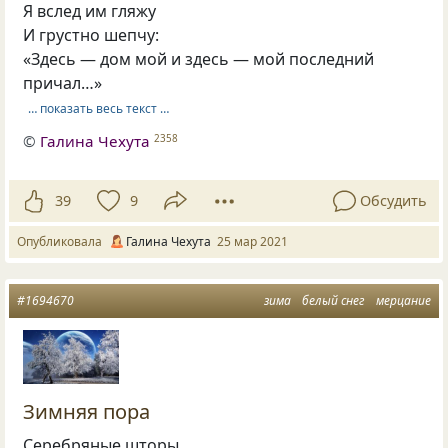
Я вслед им гляжу
И грустно шепчу:
«Здесь — дом мой и здесь — мой последний
причал…»
… показать весь текст …
©
Галина Чехута
2358
39
9
Обсудить
Опубликовала
Галина Чехута
25 мар 2021
#1694670
зима
белый снег
мерцание
Зимняя пора
Серебряные шторы