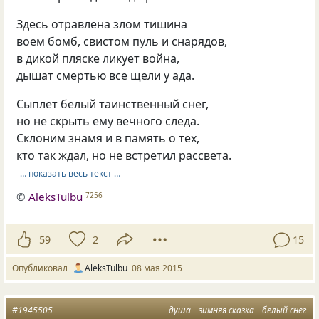
Здесь отравлена злом тишина
воем бомб, свистом пуль и снарядов,
в дикой пляске ликует война,
дышат смертью все щели у ада.
Сыплет белый таинственный снег,
но не скрыть ему вечного следа.
Склоним знамя и в память о тех,
кто так ждал, но не встретил рассвета.
… показать весь текст …
©
AleksTulbu
7256
59
2
15
Опубликовал
AleksTulbu
08 мая 2015
#1945505
душа
зимняя сказка
белый снег