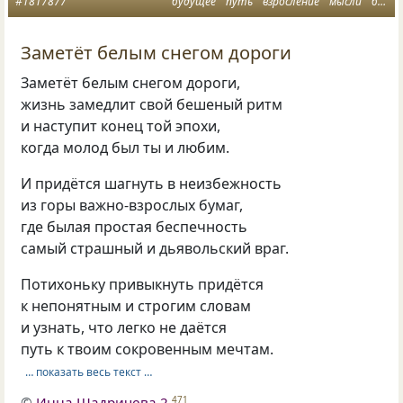
#1817877
будущее
путь
взросление
мысли
белый снег
Заметёт белым снегом дороги
Заметёт белым снегом дороги,
жизнь замедлит свой бешеный ритм
и наступит конец той эпохи,
когда молод был ты и любим.
И придётся шагнуть в неизбежность
из горы важно-взрослых бумаг,
где былая простая беспечность
самый страшный и дьявольский враг.
Потихоньку привыкнуть придётся
к непонятным и строгим словам
и узнать, что легко не даётся
путь к твоим сокровенным мечтам.
… показать весь текст …
©
Инна Шадричева 2
471