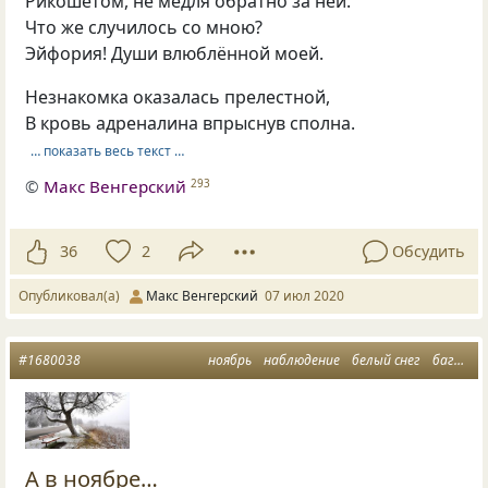
Рикошетом, не медля обратно за ней.
Что же случилось со мною?
Эйфория! Души влюблённой моей.
Незнакомка оказалась прелестной,
В кровь адреналина впрыснув сполна.
… показать весь текст …
©
Макс Венгерский
293
36
2
Обсудить
Опубликовал(а)
Макс Венгерский
07 июл 2020
#1680038
ноябрь
наблюдение
белый снег
багаж от ноября
А в ноябре…