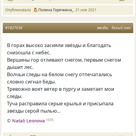
Опубликовала
Полина Горячкина_
21 ноя 2021
#1827036
звезды
белый снег
В горах высоко засияли звёзды и благодать
снизошла с небес.
Вершины гор отливают снегом, первым снегом
дышит лес.
Волчьи следы на белом снегу отпечатались
словно сигнал беды.
Тревожно воет ветер в пургу и заметает мои
следы.
Туча расправила серые крылья и присыпала
звёзды серой пылью…
©
Natali Leonova
1570