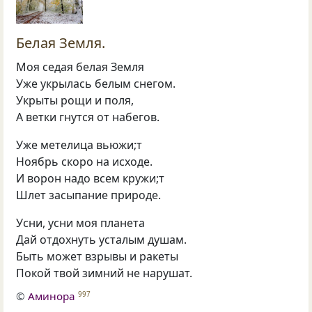
Белая Земля.
Моя седая белая Земля
Уже укрылась белым снегом.
Укрыты рощи и поля,
А ветки гнутся от набегов.
Уже метелица вьюжи;т
Ноябрь скоро на исходе.
И ворон надо всем кружи;т
Шлет засыпание природе.
Усни, усни моя планета
Дай отдохнуть усталым душам.
Быть может взрывы и ракеты
Покой твой зимний не нарушат.
©
Аминора
997