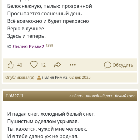
Белоснежную, пылью прозрачной
Просыпается солнечный день
Всё возможно и будет прекрасно
Верю в лучшее
Здесь и теперь.
©
Лилия Римм2
1288
40
12
Обсудить
Опубликовал(а)
Лилия Римм2
02 дек 2025
#1689713
любовь
последний раз
белый снег
И падал снег, холодный белый снег,
Пушистым одеялом укрывая.
Ты, кажется, чужой мне человек,
И я тебе давно уж не родная.