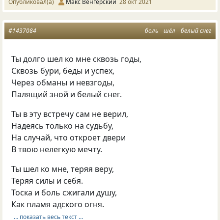
Опубликовал(а)
Макс Венгерский
28 окт 2021
#1437084
боль
шёл
белый снег
Ты долго шел ко мне сквозь годы,
Сквозь бури, беды и успех,
Через обманы и невзгоды,
Палящий зной и белый снег.
Ты в эту встречу сам не верил,
Надеясь только на судьбу,
На случай, что откроет двери
В твою нелегкую мечту.
Ты шел ко мне, теряя веру,
Теряя силы и себя.
Тоска и боль сжигали душу,
Как пламя адского огня.
… показать весь текст …