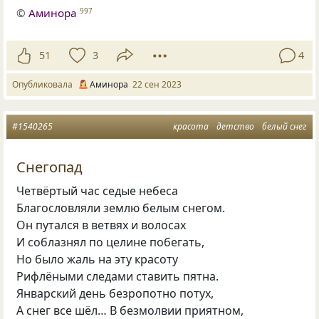
©
Аминора
997
51
3
4
Опубликовала
Аминора
22 сен 2023
#1540265
красота
детство
белый снег
Снегопад
Четвёртый час седые небеса
Благословляли землю белым снегом.
Он путался в ветвях и волосах
И соблазнял по целине побегать,
Но было жаль на эту красоту
Рифлёными следами ставить пятна.
Январский день безропотно потух,
А снег все шёл… В безмолвии приятном,