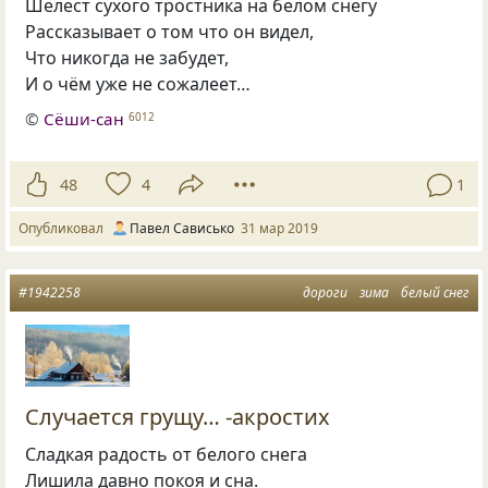
Шелест сухого тростника на белом снегу
Рассказывает о том что он видел,
Что никогда не забудет,
И о чём уже не сожалеет…
©
Сёши-сан
6012
48
4
1
Опубликовал
Павел Сависько
31 мар 2019
#1942258
дороги
зима
белый снег
Случается грущу… -акростих
Сладкая радость от белого снега
Лишила давно покоя и сна.