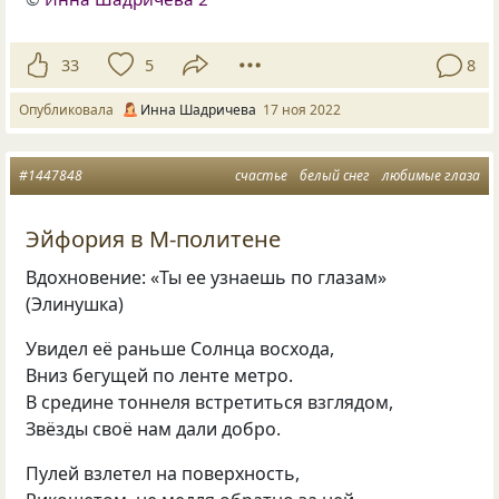
33
5
8
Опубликовала
Инна Шадричева
17 ноя 2022
#1447848
счастье
белый снег
любимые глаза
Эйфория в М-политене
Вдохновение: «Ты ее узнаешь по глазам»
(Элинушка)
Увидел её раньше Солнца восхода,
Вниз бегущей по ленте метро.
В средине тоннеля встретиться взглядом,
Звёзды своё нам дали добро.
Пулей взлетел на поверхность,