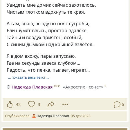
Увидеть мне домик сейчас захотелось,
Чистым глотком вдохнуть те края.
А там, знаю, всюду по пояс сугробы,
Ели шумят ввысь, простор вдалеке.
Тайны и воздух приятен, особый,
С синим дымком над крышей взлетел.
Я в дом вхожу, пары запускаю.
Где на секунды завеса клубком…
Радость, что печка, пылает, играет…
… показать весь текст …
©
Надежда Плавская
«Акростих - сонет»
4035
5
42
3
6
Опубликовала
Надежда Плавская
05 дек 2023