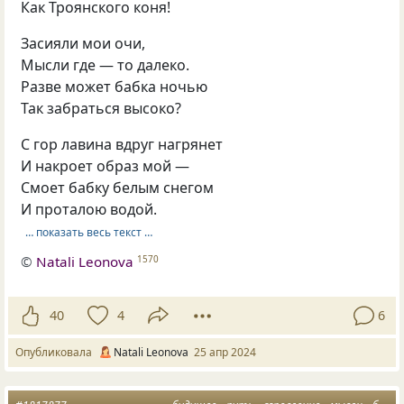
Как Троянского коня!
Засияли мои очи,
Мысли где — то далеко.
Разве может бабка ночью
Так забраться высоко?
С гор лавина вдруг нагрянет
И накроет образ мой —
Смоет бабку белым снегом
И проталою водой.
… показать весь текст …
©
Natali Leonova
1570
40
4
6
Опубликовала
Natali Leonova
25 апр 2024