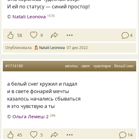
И ей по статусу — синий простор!
©
Natali Leonova
1570
58
9
4
Опубликовала
Natali Leonova
07 дек 2022
#1716180
мечты
свет
чувствую
белый снег
а белый снег кружил и падал
и в свете фонарей мечты
казалось начались сбываться
я это чувствую а ты
©
Ольга Лемеш 2
246
45
5
14