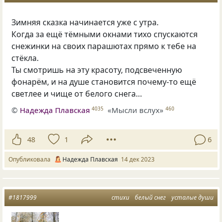
Зимняя сказка начинается уже с утра.
Когда за ещё тёмными окнами тихо спускаются
снежинки на своих парашютах прямо к тебе на
стёкла.
Ты смотришь на эту красоту, подсвеченную
фонарём, и на душе становится почему-то ещё
светлее и чище от белого снега…
©
Надежда Плавская
«Мысли вслух»
4035
460
48
1
6
Опубликовала
Надежда Плавская
14 дек 2023
#1817999
стихи
белый снег
усталые души