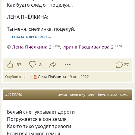
Как будто след от поцелуя…
ЛЕНА ПЧЁЛКИНА:
Ты меня, снежинка, поцелуй,
… показать весь текст …
©
Лена Пчёлкина 2
,
Ирина Расшивалова 2
2106
1138
53
8
27
Опубликовала
Лена Пчёлкина
19 янв 2022
#2183746
семья
вера в лучшее
белый снег
солнечный день
Белый снег укрывает дороги
Погружается в сон земля
Как-то тихо уходят тревоги
Если рядом моя семья.