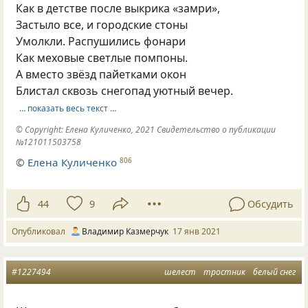
Как в детстве после выкрика «замри»,
Застыло все, и городские стоны
Умолкли. Распушились фонари
Как меховые светлые помпоны.
А вместо звёзд пайетками окон
Блистал сквозь снегопад уютный вечер.
… показать весь текст …
© Copyright: Елена Куличенко, 2021 Свидетельство о публикации
№121011503758
©
Елена Куличенко
806
44
9
Обсудить
Опубликовал
Владимир Казмерчук
17 янв 2021
#1227494
шелест
тростник
белый снег