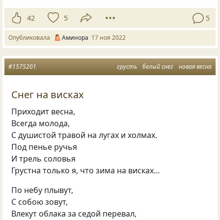
42
5
5
Опубликовала
Аминора
17 ноя 2022
#1575201
грусть
белый снег
новая весна
Снег на висках
Приходит весна,
Всегда молода,
С душистой травой на лугах и холмах.
Под пенье ручья
И трель соловья
Грустна только я, что зима на висках…
По небу плывут,
С собою зовут,
Влекут облака за седой перевал,