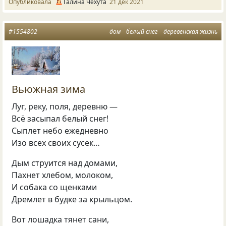
Опубликовала
Галина Чехута
21 дек 2021
#1554802
дом
белый снег
деревенская жизнь
Вьюжная зима
Луг, реку, поля, деревню —
Всё засыпал белый снег!
Сыплет небо ежедневно
Изо всех своих сусек…
Дым струится над домами,
Пахнет хлебом, молоком,
И собака со щенками
Дремлет в будке за крыльцом.
Вот лошадка тянет сани,