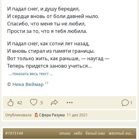
И падал снег, и душу бередил,
И сердце вновь от боли давней ныло.
Спасибо, что меня ты не любил,
Прости за то, что я тебя любила.
И падал снег, как сотни лет назад,
И вновь стирал из памяти границы.
Вот только жить, как раньше, — наугад —
Теперь придется заново учиться…
… показать весь текст …
©
Ника Веймар
17
42
5
1
Опубликовала
Сфера Разума
11 дек 2021
#1915144
стихи
небо
белый снег
жёлтый лист