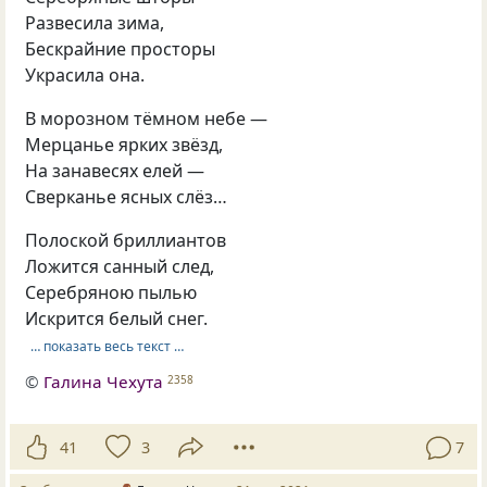
Развесила зима,
Бескрайние просторы
Украсила она.
В морозном тёмном небе —
Мерцанье ярких звёзд,
На занавесях елей —
Сверканье ясных слёз…
Полоской бриллиантов
Ложится санный след,
Серебряною пылью
Искрится белый снег.
… показать весь текст …
©
Галина Чехута
2358
41
3
7