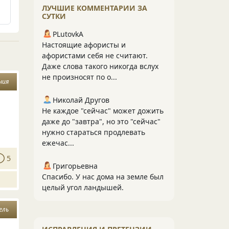
ЛУЧШИЕ КОММЕНТАРИИ ЗА
СУТКИ
PLutоvkА
Настоящие афористы и
афористами себя не считают.
Даже слова такого никогда вслух
не произносят по о...
ния
Николай Другов
Не каждое "сейчас" может дожить
даже до "завтра", но это "сейчас"
нужно стараться продлевать
ежечас...
5
Григорьевна
Спасибо. У нас дома на земле был
целый угол ландышей.
ель