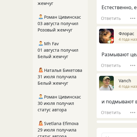
жемчуг
Естественно, е
Роман Цивинскас
Ответить
03 августа получил
Розовый жемчуг
Флорас
4 года на
Mh Fav
01 августа получил
Размывают цел
Белый жемчуг
Ответить
Наталья Бикетова
31 июля получила
Vanch
Белый жемчуг
4 года на
Роман Цивинскас
и подмывают в
30 июля получил
статус автора
Ответить
Svetlana Efimova
29 июля получила
статус автора