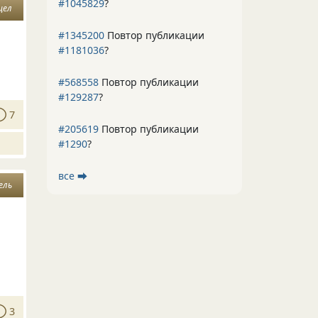
#1045829
?
цел
#1345200
Повтор публикации
#1181036
?
#568558
Повтор публикации
#129287
?
7
#205619
Повтор публикации
#1290
?
все ⮕
ель
3