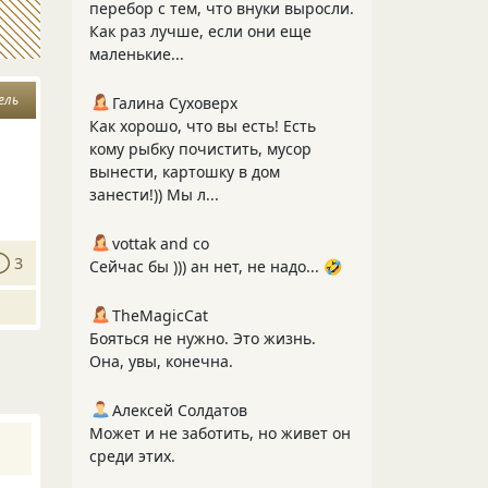
перебор с тем, что внуки выросли.
Как раз лучше, если они еще
маленькие...
ель
Галина Суховерх
Как хорошо, что вы есть! Есть
кому рыбку почистить, мусор
вынести, картошку в дом
занести!)) Мы л...
vottak and co
3
Сейчас бы ))) ан нет, не надо... 🤣
TheMagicCat
Бояться не нужно. Это жизнь.
Она, увы, конечна.
Алексей Солдатов
Может и не заботить, но живет он
среди этих.