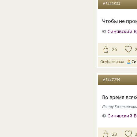
#1525333
Чтобы не пром
©
Синявский 
26
Опубликовал
Си
#1447239
Во время всяк
Петру Квятковском
©
Синявский 
23