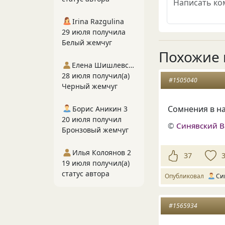
Irina Razgulina
29 июля получила
Белый жемчуг
Похожие 
Елена Шишлевская
28 июля получил(а)
#1505040
Черный жемчуг
Сомнения в н
Борис Аникин 3
20 июля получил
©
Синявский 
Бронзовый жемчуг
Илья Колоянов 2
37
19 июля получил(а)
статус автора
Опубликовал
Си
#1565934