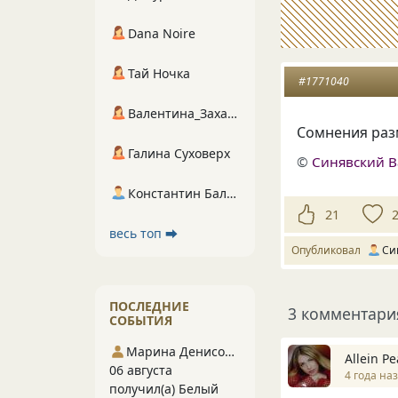
Dana Noire
Тай Ночка
#1771040
Валентина_Захарова
Сомнения ра
Галина Суховерх
©
Синявский 
Константин Балухта
21
весь топ ⮕
Опубликовал
Си
ПОСЛЕДНИЕ
3 комментари
СОБЫТИЯ
Марина Денисова 5
Allein P
06 августа
4 года на
получил(а) Белый