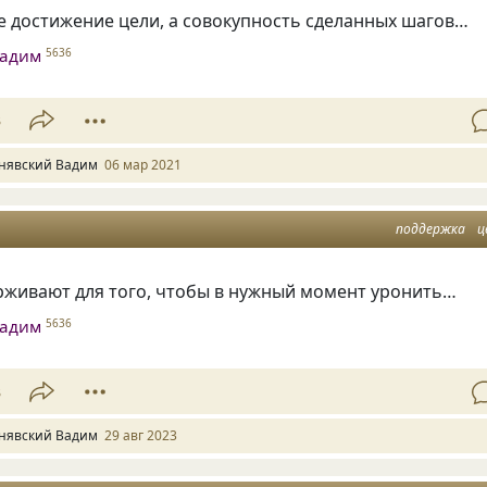
е достижение цели, а совокупность сделанных шагов…
Вадим
5636
3
нявский Вадим
06 мар 2021
поддержка
ц
рживают для того, чтобы в нужный момент уронить…
Вадим
5636
3
нявский Вадим
29 авг 2023