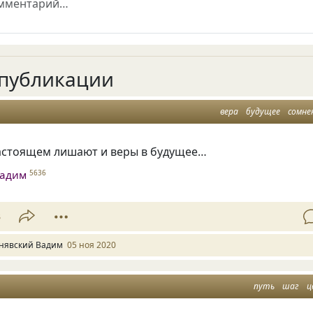
публикации
вера
будущее
сомне
астоящем лишают и веры в будущее…
Вадим
5636
3
нявский Вадим
05 ноя 2020
путь
шаг
ц