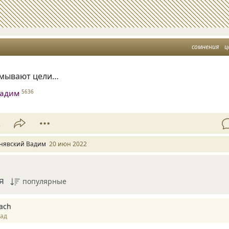
сомнения
ц
змывают цели…
Вадим
5636
2
нявский Вадим
20 июн 2022
я
популярные
each
зад