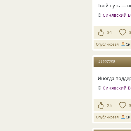
Твой путь — н
©
Синявский 
34
Опубликовал
Си
#1907230
Иногда подде
©
Синявский 
25
Опубликовал
Си