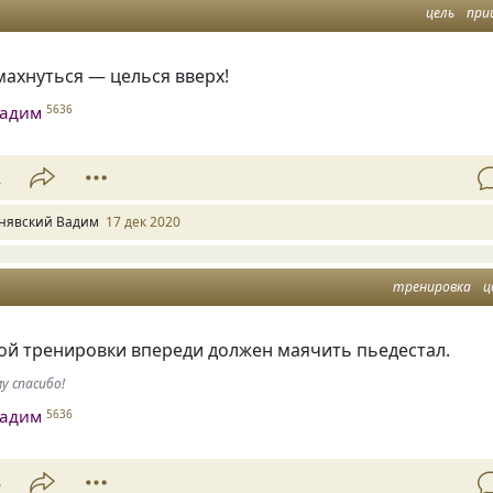
цель
при
ахнуться — целься вверх!
Вадим
5636
2
нявский Вадим
17 дек 2020
тренировка
ц
ой тренировки впереди должен маячить пьедестал.
у спасибо!
Вадим
5636
3