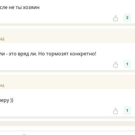
сле не ты хозяин
2
зад
и - это вряд ли. Но тормозят конкретно!
1
зад
еру ))
1