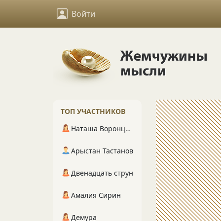
Войти
ТОП УЧАСТНИКОВ
Наташа Воронцова
Арыстан Тастанов
Двенадцать струн
Амалия Сирин
Демура