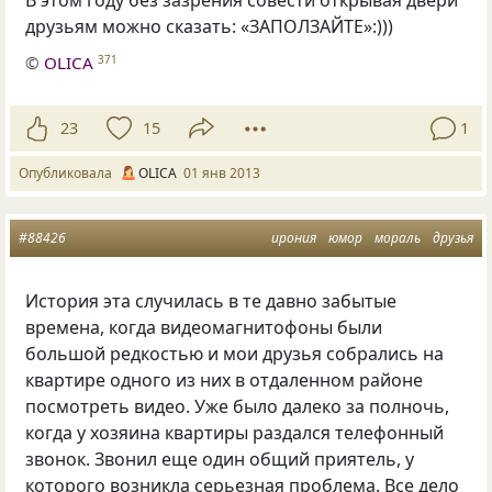
В этом году без зазрения совести открывая двери
друзьям можно сказать: «ЗАПОЛЗАЙТЕ»:)))
©
OLICA
371
23
15
1
Опубликовала
OLICA
01 янв 2013
#88426
ирония
юмор
мораль
друзья
История эта случилась в те давно забытые
времена, когда видеомагнитофоны были
большой редкостью и мои друзья собрались на
квартире одного из них в отдаленном районе
посмотреть видео. Уже было далеко за полночь,
когда у хозяина квартиры раздался телефонный
звонок. Звонил еще один общий приятель, у
которого возникла серьезная проблема. Все дело