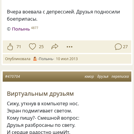
Вчера воевала с депрессией. Друзья подносили
боеприпасы.
©
Полынь
4877
71
25
27
Опубликовала
-Полынь-
10 июл 2013
#470704
юмор
друзья
переписка
Виртуальным друзьям
Сижу, уткнув в компьютер нос.
Экран подмигивает светом.
Кому пишу?- Смешной вопрос:
Друзья разбросаны по свету.
И сердце радостно щемИт,