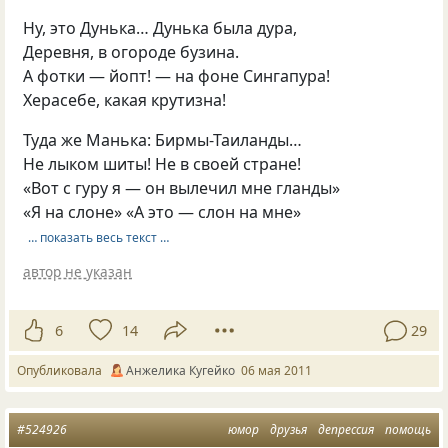
Ну, это Дунька… Дунька была дура,
Деревня, в огороде бузина.
А фотки — йопт! — на фоне Сингапура!
Херасебе, какая крутизна!
Туда же Манька: Бирмы-Таиланды…
Не лыком шиты! Не в своей стране!
«Вот с гуру я — он вылечил мне гланды»
«Я на слоне» «А это — слон на мне»
… показать весь текст …
автор не указан
6
14
29
Опубликовала
Анжелика Кугейко
06 мая 2011
#524926
юмор
друзья
депрессия
помощь