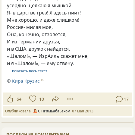
усердно щелкаю я мышкой.
Я- в царстве грез! Я здесь пиит!
Мне хорошо, и даже слишком!
Россия- милая моя,
Она, конечно, отзовется,
И из Германии друзья,
и в США. дружок найдется.
«Шалом!», — ИзрАиль скажет мне,
и я «Шалом!», — ему отвечу.
… показать весь текст …
©
Кира Крузис
10
64
10
17
Опубликовала
С ПРямБабаБахом
07 мая 2013
ПОСЛЕДНИЕ КОММЕНТАРИИ