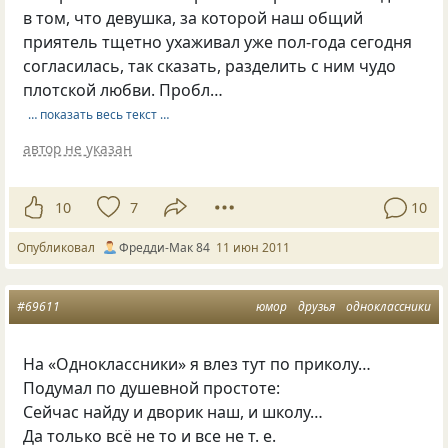
в том, что девушка, за которой наш общий
приятель тщетно ухаживал уже пол-года сегодня
согласилась, так сказать, разделить с ним чудо
плотской любви. Пробл…
… показать весь текст …
автор не указан
10
7
10
Опубликовал
Фредди-Мак 84
11 июн 2011
#69611
юмор
друзья
одноклассники
На «Одноклассники» я влез тут по приколу…
Подумал по душевной простоте:
Сейчас найду и дворик наш, и школу…
Да только всё не то и все не
т. е.