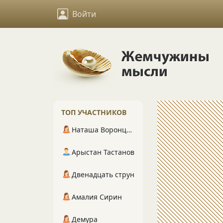
Войти
ТОП УЧАСТНИКОВ
Наташа Воронцова
Арыстан Тастанов
Двенадцать струн
Амалия Сирин
Демура