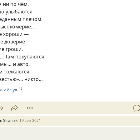
я ни по чём.
но улыбаются
реданным плечом.
высокомерие…
е хороши —
ое доверие
ие гроши.
м… Там покупаются
мы… и авто.
м толкаются
овестью»… никто…
ксийчук
42
29
m Strannik
19 сен 2021