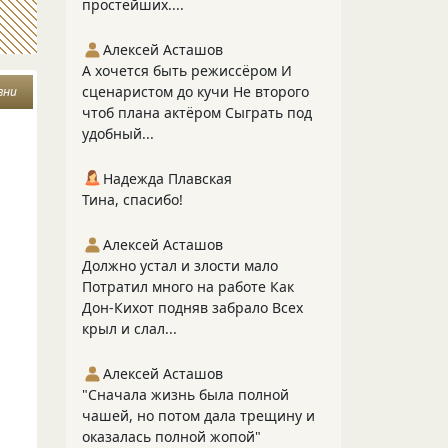
простейших....
Алексей Асташов
А хочется быть режиссёром И
сценаристом до кучи Не второго
зни
чтоб плана актёром Сыграть под
удобный...
Надежда Плавская
Тина, спасибо!
Алексей Асташов
Должно устал и злости мало
Потратил много на работе Как
Дон-Кихот подняв забрало Всех
крыл и слал...
Алексей Асташов
"Сначала жизнь была полной
чашей, но потом дала трещину и
оказалась полной жопой"