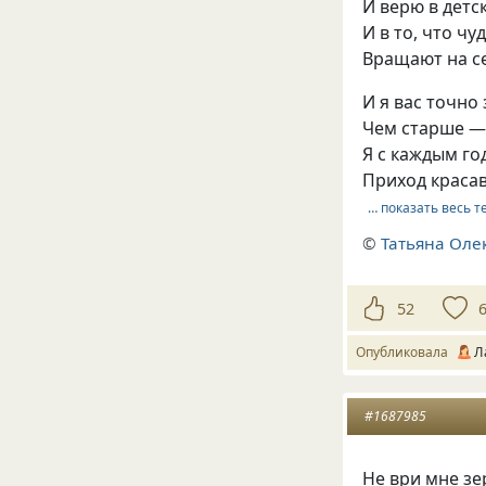
И верю в дет
И в то, что ч
Вращают на се
И я вас точно
Чем старше —
Я с каждым г
Приход краса
… показать весь т
©
Татьяна Оле
52
Опубликовала
Л
#1687985
Не ври мне зе