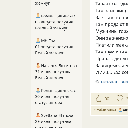
жемчуг
Талант сегодн
Там злые хищ
Роман Цивинскас
За чьим-то п
03 августа получил
Там продают 
Розовый жемчуг
Мужчины тож
Они за женск
Mh Fav
Платили жалк
01 августа получил
Там шум и га
Белый жемчуг
Права… дипло
За лицемерие
Наталья Бикетова
31 июля получила
И лишь «за с
Белый жемчуг
©
Татьяна Оле
Роман Цивинскас
30 июля получил
90
статус автора
Опубликовал
Ali
Svetlana Efimova
29 июля получила
статус автора