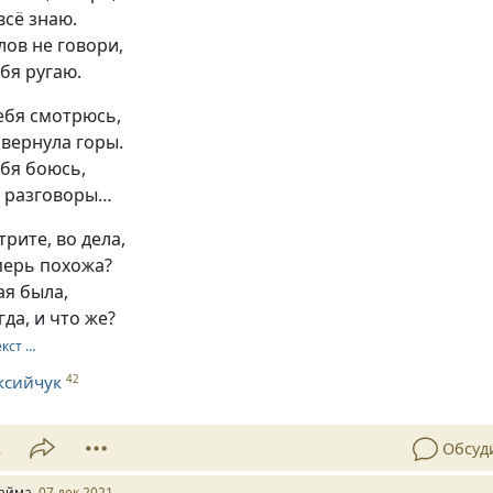
всё знаю.
ов не говори,
ебя ругаю.
тебя смотрюсь,
свернула горы.
ебя боюсь,
 разговоры…
рите, во дела,
перь похожа?
ая была,
гда, и что же?
екст …
ксийчук
42
2
Обсуд
айма
07 дек 2021