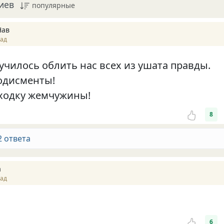
иев
популярные
Нав
зад
чилось облить нас всех из ушата правды.
одисменты!
аходку жемчужины!
8
2 ответа
а
зад
6