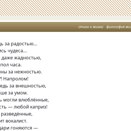
стихи о жизни
философия жи
дь за радостью…
ись чудеса…
и даже жадностью,
 пол часа.
ны за нежностью.
?! Напролом!
едь за внешностью,
ше за умом.
ь могли влюблённые,
сть — любой каприз!
 разведённые,
ит вокалист.
дари гоняются —