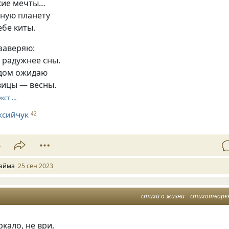
ские мечты…
удную планету
бе киты.
 заверяю:
 радужнее сны.
одом ожидаю
вицы — весны.
екст …
ксийчук
42
6
айма
25 сен 2023
стихи о жизни
стихотворе
ркало, не ври,