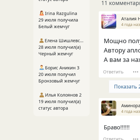
11 комментар
Irina Razgulina
Аталия 
29 июля получила
4 года на
Белый жемчуг
Мощно полу
Елена Шишлевская
28 июля получил(а)
Автору апл
Черный жемчуг
А вам за н
Борис Аникин 3
Ответить
20 июля получил
Бронзовый жемчуг
Показать 
Илья Колоянов 2
19 июля получил(а)
Аминор
статус автора
4 года на
Браво!!!!!!
Ответить