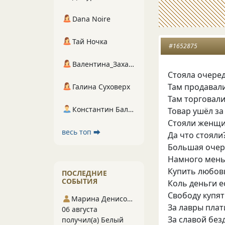
Dana Noire
Тай Ночка
#1652875
Валентина_Захарова
Стояла очере
Там продавал
Галина Суховерх
Там торговал
Константин Балухта
Товар ушёл за
Стояли женщи
весь топ ⮕
Да что стояли
Большая очер
Намного мень
Купить любов
ПОСЛЕДНИЕ
СОБЫТИЯ
Коль деньги е
Свободу купят
Марина Денисова 5
За лавры плат
06 августа
За славой без
получил(а) Белый