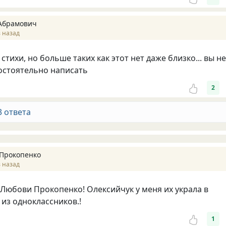
Абрамович
 назад
стихи, но больше таких как этот нет даже близко... вы не
остоятельно написать
2
3 ответа
Прокопенко
 назад
 Любови Прокопенко! Олексийчук у меня их украла в
из одноклассников.!
1