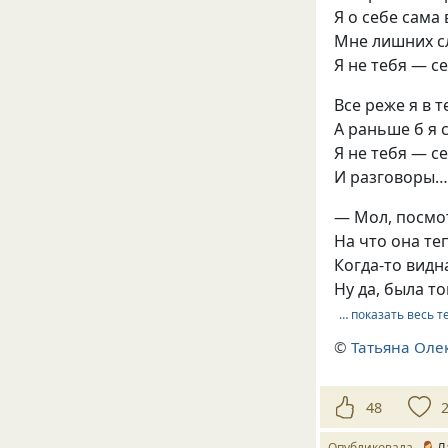
Я о себе сама 
Мне лишних сл
Я не тебя — с
Все реже я в 
А раньше б я 
Я не тебя — с
И разговоры…
— Мол, посмот
На что она те
Когда-то видн
Ну да, была то
… показать весь т
©
Татьяна Оле
48
Опубликовала
Л