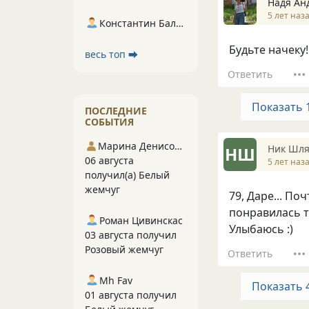
Надя А
5 лет наз
Константин Балухта
Будьте начеку!
весь топ ⮕
Ответить
Показать 
ПОСЛЕДНИЕ
СОБЫТИЯ
Марина Денисова 5
Ник Шл
НШ
06 августа
5 лет наз
получил(а) Белый
жемчуг
79, Даре... П
понравилась т
Роман Цивинскас
Улыбаюсь :)
03 августа получил
Розовый жемчуг
Ответить
Mh Fav
Показать 
01 августа получил