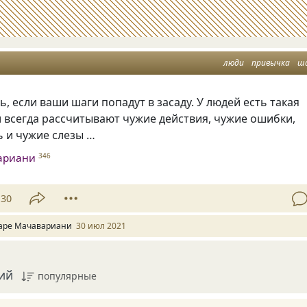
люди
привычка
ш
ь, если ваши шаги попадут в засаду. У людей есть такая
 всегда рассчитывают чужие действия, чужие ошибки,
 и чужие слезы …
ариани
346
30
аре Мачавариани
30 июл 2021
ий
популярные