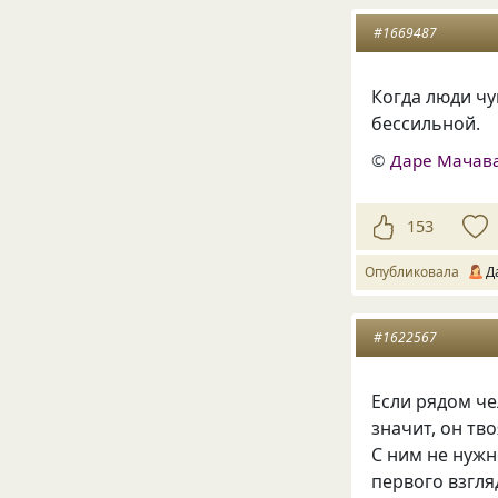
#1669487
Когда люди чу
бессильной.
©
Даре Мачав
153
Опубликовала
Д
#1622567
Если рядом че
значит, он тв
С ним не нужн
первого взгля