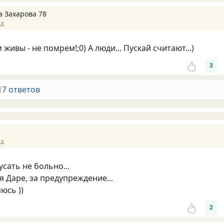
а Захарова 78
ад
м живы - не помрем!;0) А люди... Пускай считают...)
3
17 ответов
ад
сать не больно...
я Даре, за предупреждение...
юсь ))
2