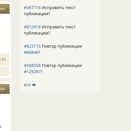
#367716
Исправить текст
уют
публикации?
#812418
Исправить текст
публикации?
#623173
Повтор публикации
#66846
?
51
#568558
Повтор публикации
#129287
?
все ⮕
дца
,
я