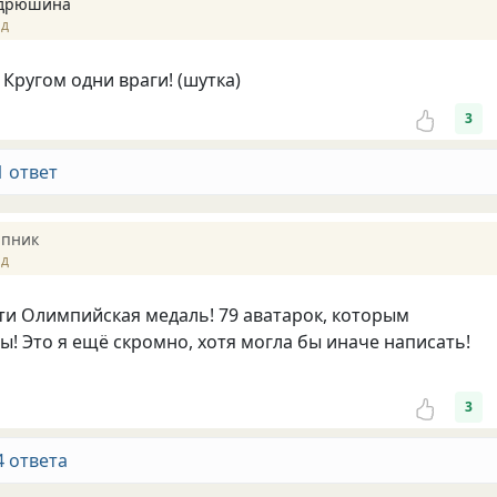
ндрюшина
ад
 Кругом одни враги! (шутка)
3
1 ответ
япник
ад
очти Олимпийская медаль! 79 аватарок, которым
ы! Это я ещё скромно, хотя могла бы иначе написать!
3
4 ответа