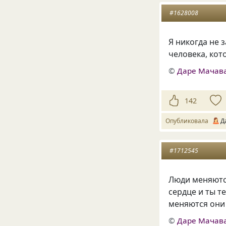
#1628008
Я никогда не 
человека, кот
©
Даре Мачав
142
Опубликовала
Д
#1712545
Люди меняются
сердце и ты т
меняются они 
©
Даре Мачав