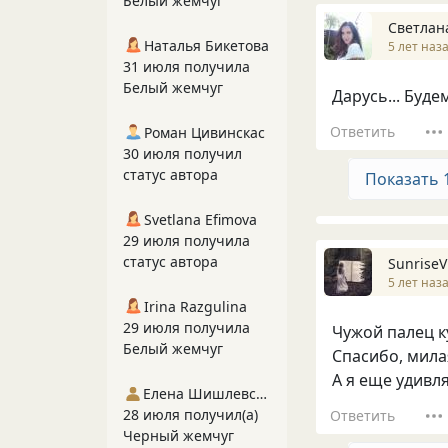
Белый жемчуг
Светлан
Наталья Бикетова
5 лет наз
31 июля получила
Белый жемчуг
Дарусь... Буде
Ответить
Роман Цивинскас
30 июля получил
статус автора
Показать 
Svetlana Efimova
29 июля получила
статус автора
SunriseV
5 лет наз
Irina Razgulina
29 июля получила
Чужой палец ку
Белый жемчуг
Спасибо, мила
А я еще удивля
Елена Шишлевская
28 июля получил(а)
Ответить
Черный жемчуг