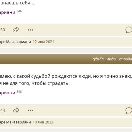
 знаешь себя …
ариани
346
50
аре Мачавариани
12 июл 2021
судьба
люди
страд
имею, с какой судьбой рождаются люди, но я точно знаю
 не для того, чтобы страдать.
ариани
346
44
аре Мачавариани
18 янв 2022