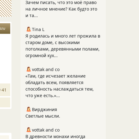
Зачем писать, что это моё право
на личное мнение? Как будто это
и та...
аги
Tina L
Я родилась и много лет прожила в
старом доме, с высокими
потолками, деревянными полами,
огромной кух...
vottak and co
«Там, где исчезает желание
обладать всем, появляется
способность наслаждаться тем,
41
что уже есть.»...
Вирджиния
Светлые мысли.
vottak and co
В древности монахи иногда