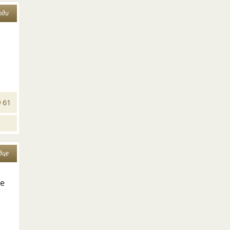
юди
61
дце
бе