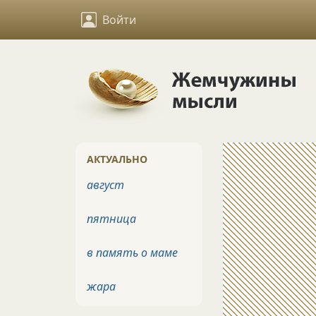
Войти
АКТУАЛЬНО
август
пятница
в память о маме
жара