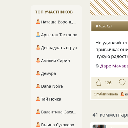
ТОП УЧАСТНИКОВ
Наташа Воронцова
#1630127
Арыстан Тастанов
Не удивляйтес
Двенадцать струн
привычка: они
чужую радость
Амалия Сирин
©
Даре Мачав
Демура
126
Dana Noire
Опубликовала
Д
Тай Ночка
Валентина_Захарова
41 комментар
Галина Суховерх