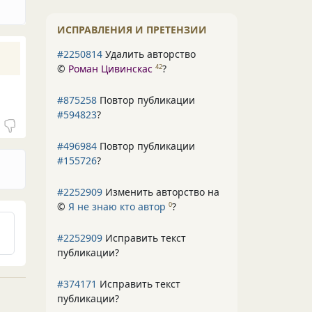
ИСПРАВЛЕНИЯ И ПРЕТЕНЗИИ
#2250814
Удалить авторство
©
Роман Цивинскас
?
42
#875258
Повтор публикации
#594823
?
#496984
Повтор публикации
#155726
?
#2252909
Изменить авторство на
©
Я не знаю кто автор
?
0
#2252909
Исправить текст
публикации?
#374171
Исправить текст
публикации?