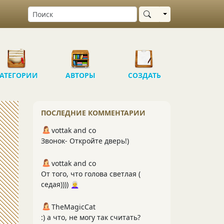
Выбрать область
АТЕГОРИИ
АВТОРЫ
СОЗДАТЬ
ПОСЛЕДНИЕ КОММЕНТАРИИ
vottak and co
Звонок- Откройте дверь!)
vottak and co
От того, что голова светлая (
седая)))) 👩‍🦳
TheMagicCat
:) а что, не могу так считать?