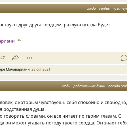
люди
сердце
чувств
вствуют друг друга сердцем, разлука всегда будет
ариани
346
47
аре Мачавариани
28 окт 2021
люди
родственные души
погода сер
ловек, с которым чувствуешь себя спокойно и свободно
оя родственная душа.
о говорить словами, он все читает по твоим глазам. С
да он может угадать погоду твоего сердца. Он знает теб