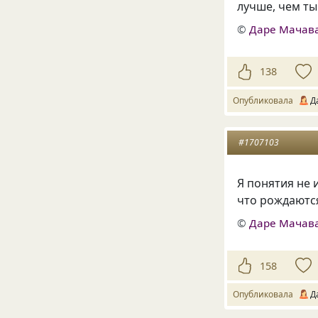
лучше, чем ты
©
Даре Мачав
138
Опубликовала
Д
#1707103
Я понятия не 
что рождаются
©
Даре Мачав
158
Опубликовала
Д