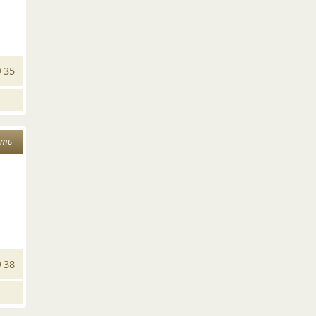
35
ать
,
38