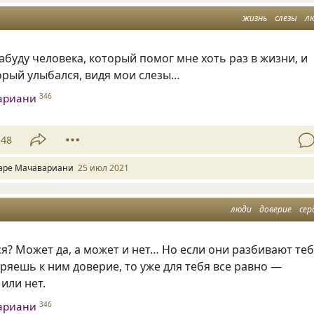
жизнь
слезы
л
забуду человека, который помог мне хоть раз в жизни, и
орый улыбался, видя мои слезы…
ариани
346
48
аре Мачавариани
25 июл 2021
люди
доверие
сер
? Может да, а может и нет… Но если они разбивают те
еряешь к ним доверие, то уже для тебя все равно —
или нет.
ариани
346