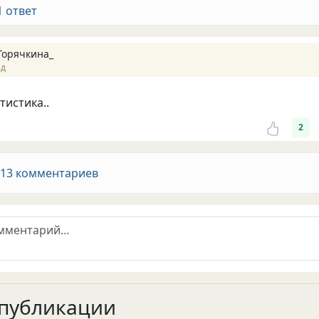
1 ответ
Горячкина_
ад
тистика..
2
 13 комментариев
публикации