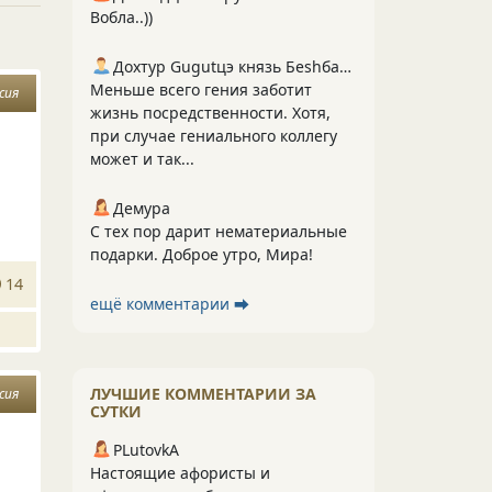
Вобла..))
Дохтур Gugutцэ князь Беshбармакоff
Меньше всего гения заботит
сия
жизнь посредственности. Хотя,
при случае гениального коллегу
может и так...
Демура
С тех пор дарит нематериальные
подарки. Доброе утро, Мира!
14
ещё комментарии ⮕
ЛУЧШИЕ КОММЕНТАРИИ ЗА
сия
СУТКИ
PLutоvkА
Настоящие афористы и