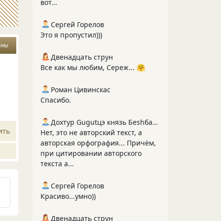
вот...
Сергей Горелов
Это я пропустил)))
аны
Двенадцать струн
Все как мы любим, Сереж... 🤗
Роман Цивинскас
Спасибо.
Дохтур Gugutцэ князь Беshбармакоff
ить
Нет, это не авторский текст, а
авторская орфография... Причём,
при цитировании авторского
текста а...
Сергей Горелов
Красиво...умно))
Двенадцать струн