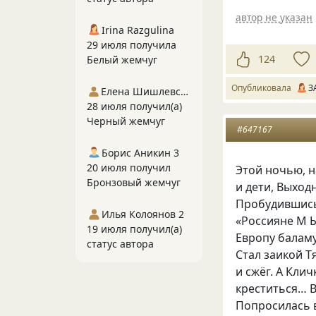
автор не указан
Irina Razgulina
29 июля получила
124
Белый жемчуг
Опубликовала
З
Елена Шишлевская
28 июля получил(а)
Черный жемчуг
#647167
Борис Аникин 3
20 июля получил
Этой ночью, н
Бронзовый жемчуг
и дети, Выхо
Пробудившись 
Илья Колоянов 2
«
Россияне М 
19 июля получил(а)
Европу баламу
статус автора
Стал заикой Т
и сжёг. А Клич
креститься… В
Попросилась в