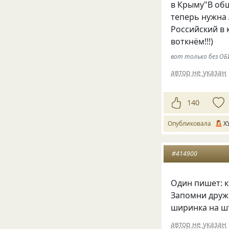
в Крыму"В общ
теперь нужна 
Российский в 
воткнём!!!)
вот только без ОБИ
автор не указан
140
Опубликовала
Х
#414900
Один пишет: к
Запомни дружо
ширинка на шт
автор не указан