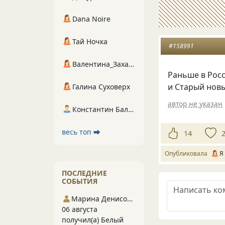
Dana Noire
Тай Ночка
#158991
Валентина_Захарова
Раньше в Росс
и Старый нов
Галина Суховерх
автор не указан
Константин Балухта
весь топ ⮕
14
Опубликовала
Я
ПОСЛЕДНИЕ
СОБЫТИЯ
Марина Денисова 5
06 августа
получил(а) Белый