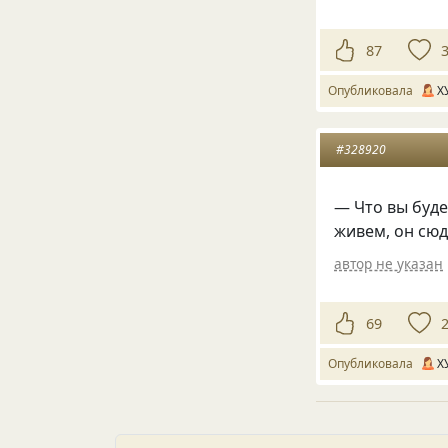
87
Опубликовала
Х
#328920
— Что вы буде
живем, он сюд
автор не указан
69
Опубликовала
Х