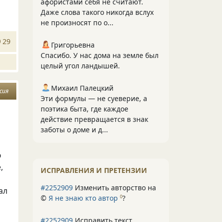
афористами себя не считают.
Даже слова такого никогда вслух
не произносят по о...
29
Григорьевна
Спасибо. У нас дома на земле был
целый угол ландышей.
Михаил Палецкий
сия
Эти формулы — не суеверие, а
поэтика быта, где каждое
действие превращается в знак
заботы о доме и д...
ю
,
ИСПРАВЛЕНИЯ И ПРЕТЕНЗИИ
#2252909
Изменить авторство на
ал
©
Я не знаю кто автор
?
0
#2252909
Исправить текст