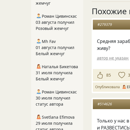
жемчуг
Похожие 
Роман Цивинскас
03 августа получил
#279379
Розовый жемчуг
Средняя зараб
Mh Fav
01 августа получил
живу?
Белый жемчуг
автор не указан
Наталья Бикетова
31 июля получила
85
Белый жемчуг
Опубликовала
E
Роман Цивинскас
30 июля получил
статус автора
#514626
Svetlana Efimova
Только у нас 
29 июля получила
и РАЗВЕСТИСЬ!!
статус автора