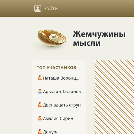
Войти
ТОП УЧАСТНИКОВ
Наташа Воронцова
Арыстан Тастанов
Двенадцать струн
Амалия Сирин
Демура