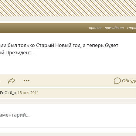
ирония
президент
стр
ии был только Старый Новый год, а теперь будет
ый Президент…
2
Обсуд
 ЕнОт 0_о
15 ноя 2011