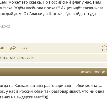
ем, может это сказка, Но Российский флаг у нас. Нам
Аляска. Ждём Аксёнова приказ!!! Акция идёт такая-Флаг
каждый дом. От Аляски до Шанхая, Где войдёт- туда
Д,Ок?))
40
УЛИганка Я
21 мар 2014
ирония
смех
рос
огда на Кавказе штаны разговаривают, юбки молчат…
к, у нас в России юбки так разговаривают, что ни одна
анах не выдерживает!!!)))