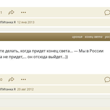
31
УЛИганка Я
12 янв 2013
ирония
конец света
рос
те делать, когда придет конец света… — Мы в России
а не придет,… он отсюда выйдет…))
20
УЛИганка Я
20 авг 2012