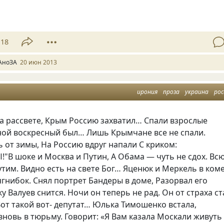
18
АноЗА
20 июн 2013
ирония
проза
украина
рос
а рассвете, Крым Россию захватил… Спали взрослые
дной воскресный был… Лишь Крымчане все не спали.
от зимы, На Россию вдруг напали С криком:
Ы
!"В шоке и Москва и Путин, А Обама — чуть не сдох. Вс
тим. Видно есть на свете Бог… Яценюк и Меркель в коме
ягнибок. Снял портрет Бандеры в доме, Разорвал его
ку Валуев снится. Ночи он теперь не рад. Он от страха ст
от такой вот- депутат… Юлька Тимошенко встала,
новь в тюрьму. Говорит: «Я Вам казала Москали живуть