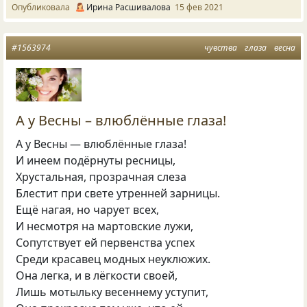
Опубликовала
Ирина Расшивалова
15 фев 2021
#1563974
чувства
глаза
весна
А у Весны – влюблённые глаза!
А у Весны — влюблённые глаза!
И инеем подёрнуты ресницы,
Хрустальная, прозрачная слеза
Блестит при свете утренней зарницы.
Ещё нагая, но чарует всех,
И несмотря на мартовские лужи,
Сопутствует ей первенства успех
Среди красавец модных неуклюжих.
Она легка, и в лёгкости своей,
Лишь мотыльку весеннему уступит,