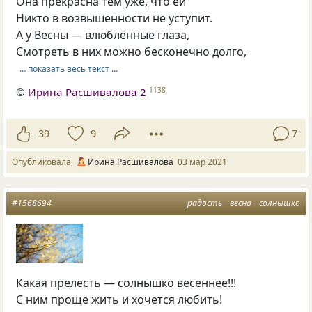
Она прекрасна тем уже, что ей
Никто в возвышенности не уступит.
А у Весны — влюблённые глаза,
Смотреть в них можно бесконечно долго,
… показать весь текст …
©
Ирина Расшивалова 2
1138
39
9
7
Опубликовала
Ирина Расшивалова
03 мар 2021
#1568694
радость
весна
солнышко
Какая прелесть — солнышко весеннее!!!
С ним проще жить и хочется любить!