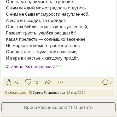
Оно нам поднимает настроение,
С ним каждый может радость ощутить.
С ним не бывает хмурости насупленной,
А если и находит, то пройдёт!
Оно, как бублик, в магазине купленный,
Развеет грусть, улыбка расцветёт!
Какая прелесть — солнышко весеннее!
Не жаркое, в момент растопит снег.
Оно для нас — чудесное спасение,
И вера в счастье к каждому придёт.
©
Ирина Расшивалова 2
1138
42
12
6
Опубликовала
Ирина Расшивалова
12 мар 2021
Ирина Расшивалова: 1123 цитаты