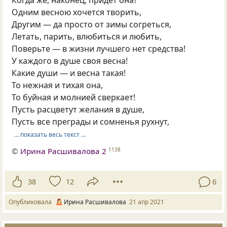
Когда же, наконец, придёт она?
Одним весною хочется творить,
Другим — да просто от зимы согреться,
Летать, парить, влюбиться и любить,
Поверьте — в жизни лучшего нет средства!
У каждого в душе своя весна!
Какие души — и весна такая!
То нежная и тихая она,
То буйная и молнией сверкает!
Пусть расцветут желания в душе,
Пусть все преграды и сомненья рухнут,
… показать весь текст …
©
Ирина Расшивалова 2
1138
38
12
6
Опубликовала
Ирина Расшивалова
21 апр 2021