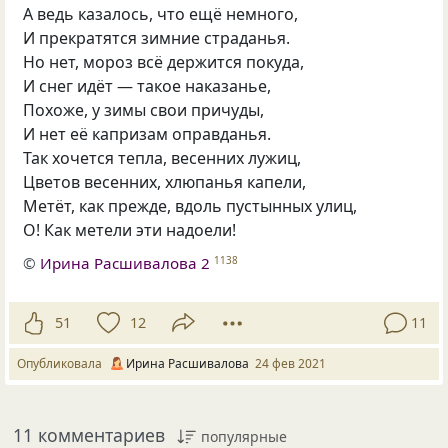
А ведь казалось, что ещё немного,
И прекратятся зимние страданья.
Но нет, мороз всё держится покуда,
И снег идёт — такое наказанье,
Похоже, у зимы свои причуды,
И нет её капризам оправданья.
Так хочется тепла, весенних лужиц,
Цветов весенних, хлюпанья капели,
Метёт, как прежде, вдоль пустынных улиц,
О! Как метели эти надоели!
©
Ирина Расшивалова 2
1138
51
12
11
Опубликовала
Ирина Расшивалова
24 фев 2021
11 комментариев
популярные