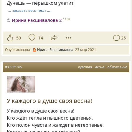
Дунешь — пёрышком улетит,
… показать весь текст …
©
Ирина Расшивалова 2
1138
50
14
25
Опубликовала
Ирина Расшивалова
23 мар 2021
#1588346
чувства
весна
обновленье
У каждого в душе своя весна!
У каждого в душе своя весна!
Кто ждёт тепла и пышного цветенья,
Кто полон чувств и жаждет в нетерпенье,