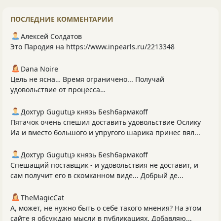
ПОСЛЕДНИЕ КОММЕНТАРИИ
Алексей Солдатов
Это Пародия на https://www.inpearls.ru/2213348
Dana Noire
Цель не ясна… Время ограничено... Получай
удовольствие от процесса…
Дохтур Gugutцэ князь Беshбармакоff
Пятачок очень спешил доставить удовольствие Ослику
Иа и вместо большого и упругого шарика принес вял...
Дохтур Gugutцэ князь Беshбармакоff
Спешащий поставщик - и удовольствия не доставит, и
сам получит его в скомканном виде... Добрый де...
TheMagicCat
А, может, не нужно быть о себе такого мнения? На этом
сайте я обсуждаю мысли в публикациях. Добавляю...