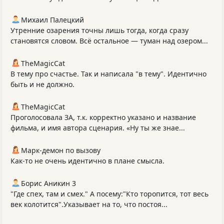
Михаил Палецкий
Утренние озарения точны лишь тогда, когда сразу
становятся словом. Всё остальное — туман над озером...
TheMagicCat
В тему про счастье. Так и написала "в тему". Идентично
быть и не должно.
TheMagicCat
Проголосовала ЗА, т.к. корректно указано и название
фильма, и имя автора сценария. «Ну ты же знае...
Марк-демон по вызову
Как-то не очень идентично в плане смысла.
Борис Аникин 3
"Где спех, там и смех." А посему:"Кто торопится, тот весь
век колотится".Указывает на то, что постоя...