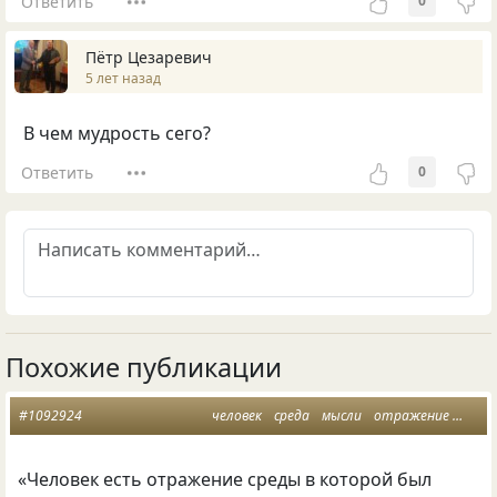
Ответить
0
Пётр Цезаревич
5 лет назад
В чем мудрость сего?
Ответить
0
Похожие публикации
#1092924
человек
среда
мысли
отражение
миар
«
Человек есть отражение среды в которой был