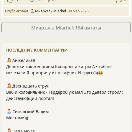
Опубликовал
Миархэль Miarhel
08 мар 2025
Миархэль Miarhel: 194 цитаты
ПОСЛЕДНИЕ КОММЕНТАРИИ
АнжеликаЯ
Денежки как женщины Коварны и хитры А чтоб не
исчезали Я припрячу их в лифчик И трусы)))😂
Двенадцать струн
Веб и холодильник - Гардероб уж мал Это дьявол строил:
действу(ю)щий портал!
Синявский Вадим
Местами)))
Dana Noire