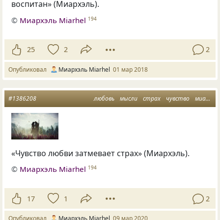
воспитан»
(
Миархэль).
©
Миархэль Miarhel
194
25
2
2
Опубликовал
Миархэль Miarhel
01 мар 2018
#1386208
любовь
мысли
страх
чувство
миархэль
«Чувство любви затмевает страх» (Миархэль).
©
Миархэль Miarhel
194
17
1
2
Опубликовал
Миархэль Miarhel
09 мар 2020