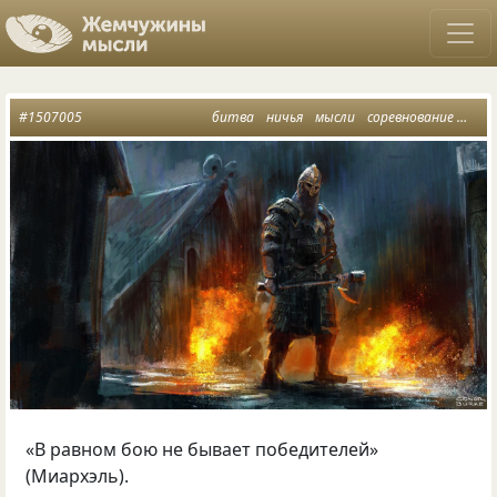
#1507005
битва
ничья
мысли
соревнование
миар
«В равном бою не бывает победителей»
(Миархэль).