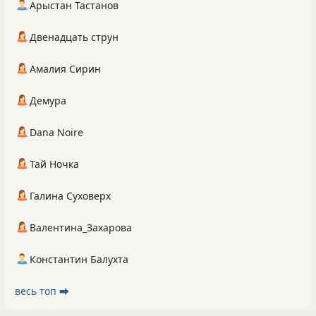
Арыстан Тастанов
Двенадцать струн
Амалия Сирин
Демура
Dana Noire
Тай Ночка
Галина Суховерх
Валентина_Захарова
Константин Балухта
весь топ ⮕