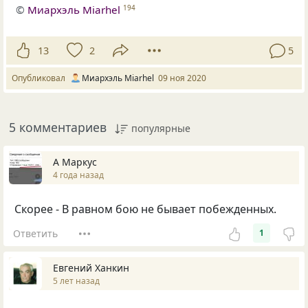
©
Миархэль Miarhel
194
13
2
5
Опубликовал
Миархэль Miarhel
09 ноя 2020
5 комментариев
популярные
А Маркус
4 года назад
Скорее - В равном бою не бывает побежденных.
Ответить
1
Евгений Ханкин
5 лет назад