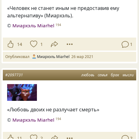
«Человек не станет иным не предоставив ему
альтернативу» (Миархэль).
©
Миархэль Miarhel
194
14
1
1
Опубликовал
Миархэль Miarhel
26 мар 2021
#2097731
любовь
семья
брак
мысли
«Любовь двоих не разлучает смерть»
©
Миархэль Miarhel
194
11
2
2