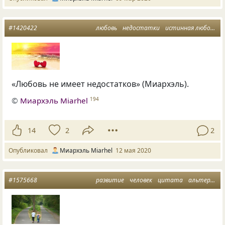
#1420422
любовь
недостатки
истинная любовь
«Любовь не имеет недостатков» (Миархэль).
©
Миархэль Miarhel
194
14
2
2
Опубликовал
Миархэль Miarhel
12 мая 2020
#1575668
развитие
человек
цитата
альтернатива