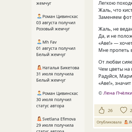
Легкою поход
жемчуг
Жаль, что ки
Роман Цивинскас
Заменяем фот
03 августа получил
Жаль, не веда
Розовый жемчуг
Да, и не поло
Mh Fav
«Аве!» — хоче
01 августа получил
Мне пропеть 
Белый жемчуг
От любви сия
Наталья Бикетова
Чем цветы на 
31 июля получила
Радуйся, Мар
Белый жемчуг
«Аве!», значит
©
Лена Пчёлки
Роман Цивинскас
30 июля получил
статус автора
26
Svetlana Efimova
Опубликовала
Л
29 июля получила
статус автора