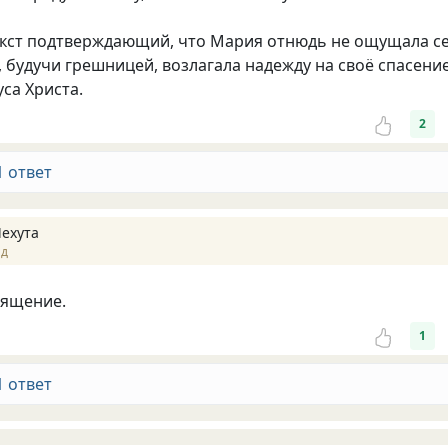
екст подтверждающий, что Мария отнюдь не ощущала с
, будучи грешницей, возлагала надежду на своё спасени
уса Христа.
2
1 ответ
Чехута
ад
вящение.
1
1 ответ