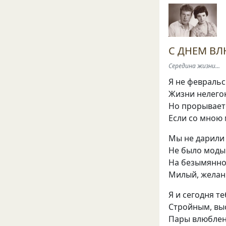
С ДНЕМ В
Середина жизни...
Я не февральс
Жизни нелегок
Но прорываетс
Если со мною 
Мы не дарили 
Не было моды 
На безымянно
Милый, желан
Я и сегодня т
Стройным, вы
Пары влюблен