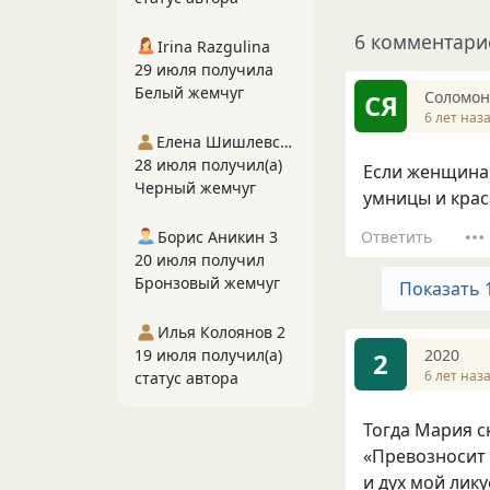
6 комментари
Irina Razgulina
29 июля получила
Белый жемчуг
Соломон
СЯ
6 лет наз
Елена Шишлевская
28 июля получил(а)
Если женщина 
Черный жемчуг
умницы и крас
Ответить
Борис Аникин 3
20 июля получил
Бронзовый жемчуг
Показать 
Илья Колоянов 2
2020
19 июля получил(а)
2
6 лет наз
статус автора
Тогда Мария с
«Превозносит 
и дух мой лику