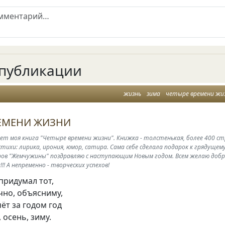
публикации
жизнь
зима
четыре времени жи
РЕМЕНИ ЖИЗНИ
ет моя книга "Четыре времени жизни". Книжка - толстенькая, более 400 ст
стихи: лирика, ирония, юмор, сатира. Сама себе сделала подарок к грядущем
ров "Жемчужины" поздравляю с наступающим Новым годом. Всем желаю добр
!! А непременно - творческих успехов!
придумал тот,
чно, объясниму,
ёт за годом год
, осень, зиму.