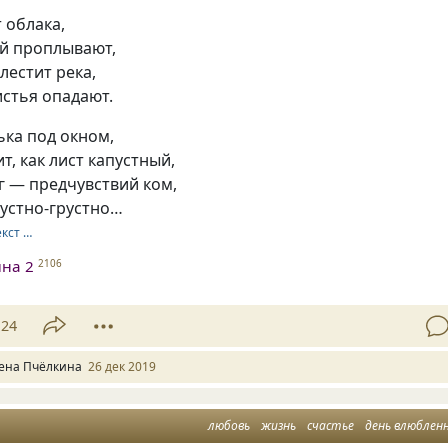
 облака,
ой проплывают,
лестит река,
стья опадают.
ька под окном,
т, как лист капустный,
уг — предчувствий ком,
рустно-грустно…
екст …
на 2
2106
24
ена Пчёлкина
26 дек 2019
любовь
жизнь
счастье
день влюблен