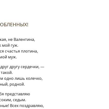
ЛЮБЛЕННЫХ!
кая, не Валентина,
 мой гуж.
я счастья плотина,
мой муж.
друг другу сердечки, —
такой.
м одно лишь колечко,
ный, родной.
ебя представляю
соким, седым.
ные! Всех поздравляю,