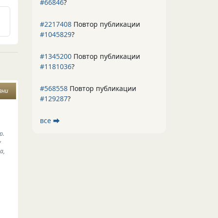
#66846
?
#2217408
Повтор публикации
#1045829
?
#1345200
Повтор публикации
#1181036
?
#568558
Повтор публикации
зни
#129287
?
все ⮕
р.
у
а,