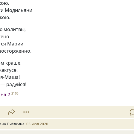
кою.
сти Модильяни
кою.
ю молитвы,
жено.
тся Марии
восторженно.
ем краше,
кактусе.
ия-Маша!
 — радуйся!
на 2
2106
2
ена Пчёлкина
03 июл 2020