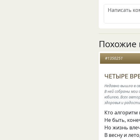
Похожие 
#1350251
ЧЕТЫРЕ В
Недавно вышла в св
В ней собраны мои 
юбилею. Всех авто
здоровья и радости!
Кто алгоритм 
Не быть, коне
Но жизнь влеч
В весну и лето