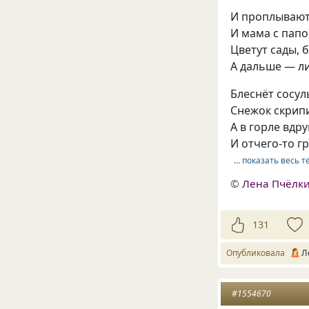
И проплывают
И мама с пап
Цветут сады, б
А дальше — ли
Блеснёт сосул
Снежок скрипи
А в горле вдр
И отчего-то г
… показать весь т
©
Лена Пчёлки
131
Опубликовала
Л
#1554670