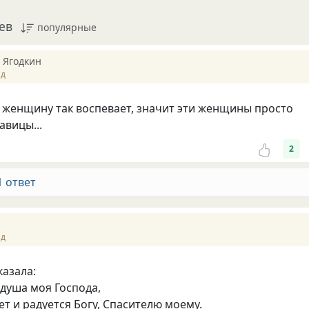
ев
популярные
 Ягодкин
ад
женщину так воспевает, значит эти женщины просто
авицы...
2
1 ответ
ад
казала:
душа моя Господа,
ет и радуется Богу, Спасителю моему.