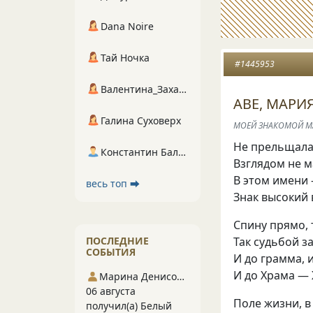
Dana Noire
Тай Ночка
#1445953
Валентина_Захарова
АВЕ, МАРИЯ
Галина Суховерх
МОЕЙ ЗНАКОМОЙ МА
Не прельщала,
Константин Балухта
Взглядом не м
В этом имени
весь топ ⮕
Знак высокий 
Спину прямо,
ПОСЛЕДНИЕ
Так судьбой з
СОБЫТИЯ
И до грамма, и
И до Храма —
Марина Денисова 5
06 августа
Поле жизни, в
получил(а) Белый