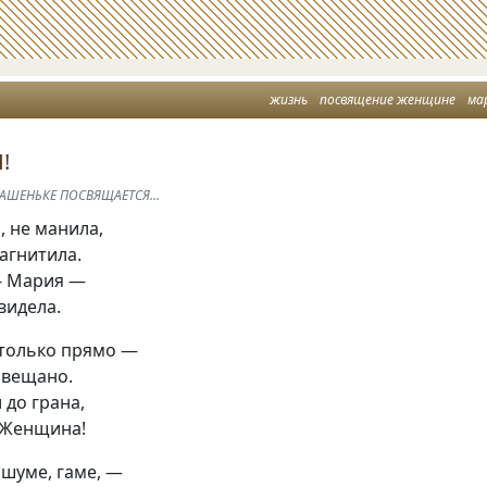
жизнь
посвящение женщине
ма
!
ШЕНЬКЕ ПОСВЯЩАЕТСЯ...
 не манила,
агнитила.
 - Мария —
видела.
 только прямо —
авещано.
 до грана,
 Женщина!
 шуме, гаме, —