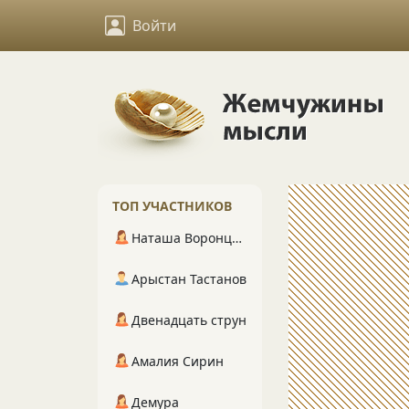
Войти
ТОП УЧАСТНИКОВ
Наташа Воронцова
Арыстан Тастанов
Двенадцать струн
Амалия Сирин
Демура