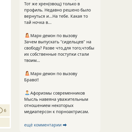
Тот же хрен(овощ) только в
профиль. Недавно решено было
вернуться и...На тебе. Какая то
тай ночка в...
Марк-демон по вызову
Зачем выпускать "сидельцев" на
свободу? Разве что,для того,чтобы
их собственные поступки стали
твоим...
Марк-демон по вызову
Браво!!
Афоризмы современников
Мысль навеяна уважительным
отношением некоторых
6
медиаперсон к порноактрисам.
ещё комментарии ⮕