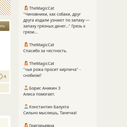
TheMagicCat
"Чиновники, как собаки, друг
друга издали узнают по запаху —
запаху грязных денег…" Грязь к
сть
грязи...
TheMagicCat
Спасибо за честность.
TheMagicCat
"чья рожа просит кирпича" -
снобизм?
4
Борис Аникин 3
Алиса помогает.
Константин Балухта
Сильно мыслишь, Танечка!
Григорьевна