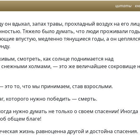
цитаты
кн
у он вдыхал, запах травы, прохладный воздух на его лиц
нностью. Тяжело было думать, что люди проживали годы
ющие впустую, медленно тянущиеся годы, а он цеплялс
унду.
ивым, смотреть, как солнце поднимается над
снежными холмами, — это же величайшее сокровище 
— это то, что мы принимаем, став взрослыми.
г, которого нужно победить — смерть.
огда нужно думать не только о своем спасении! Иногда
 об общем благе!
ческая жизнь равноценна другой и достойна спасения.