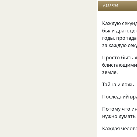
#333804
Каждую секунд
были драгоце
годы, пропада
за каждую сек
Просто быть ж
блистающими 
земле.
Тайна и ложь 
Последний вра
Потому что ин
нужно думать
Каждая челове