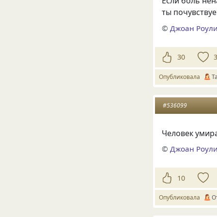
Если боль нен
ты почувствуе
©
Джоан Роул
30
Опубликовала
Т
#536099
Человек умира
©
Джоан Роул
10
Опубликовала
О