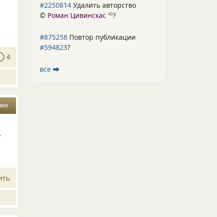
#2250814
Удалить авторство
©
Роман Цивинскас
?
46
#875258
Повтор публикации
#594823
?
4
все ⮕
век
.
ить