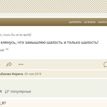
цитаты
из книги
шало
, лишь бы не во вред))
 клянусь
,
что замышляю шалость и только шалость!
инг
74
6
ыбакова Марина
05 ноя 2019
я
популярные
_В7