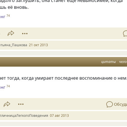
адолго заглушить, она станет еще невыносимей, когда
шь её вновь.
инг
74
3
атьяна_Пашкова
21 окт 2013
цитаты
чело
ет тогда, когда умирает последнее воспоминание о нем
инг
74
Обсуд
тличницаЛегкогоПоведения
07 авг 2013