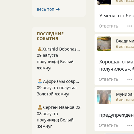
6 лет наз
весь топ ⮕
У меня это без
Ответить
ПОСЛЕДНИЕ
СОБЫТИЯ
Владими
6 лет наз
Xurshid Bobonazarov
09 августа
Хорошая отмазк
получил(а) Белый
жемчуг
получилось». 
Ответить
Афоризмы современников
09 августа получил
Золотой жемчуг
Мунира 
6 лет наз
Сергей Иванов 22
08 августа
предупреждён 
получил(а) Белый
Ответить
жемчуг