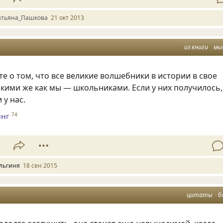
атьяна_Пашкова
21 окт 2013
из книги
мы
е о том, что все великие волшебники в истории в свое
кими же как мы — школьниками. Если у них получилось,
 у нас.
инг
74
2
льгиня
18 сен 2015
цитаты
б