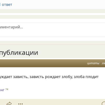
1 ответ
публикации
цитаты
л
ждает зависть, зависть рождает злобу, злоба плодит
инг
74
2