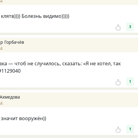
ад
 клятв)))) Болезнь видимо)))))
3
р Горбачёв
ад
а — чтоб не случилось, сказать: «Я не хотел, так
#1129040
1
Ахмедова
ад
значит вооружён))
1