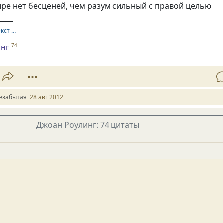
ире нет бесценей, чем разум сильный с правой целью
____
екст …
инг
74
езабытая
28 авг 2012
Джоан Роулинг: 74 цитаты