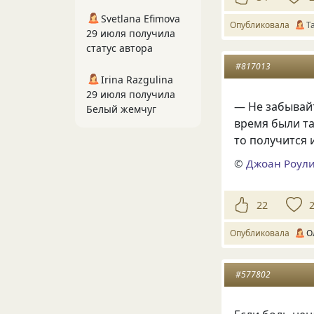
Svetlana Efimova
Опубликовала
Т
29 июля получила
статус автора
#817013
Irina Razgulina
29 июля получила
— Не забывайт
Белый жемчуг
время были та
то получится и
©
Джоан Роул
22
Опубликовала
О
#577802