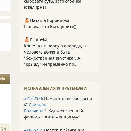
сыровата суть, зато огранка
ювелирна!
Наташа Воронцова
Я знала, что Вы оцените)))
PLutоvkА
Конечно, в первую очередь, в
человеке должна быть
"божественная акустика". А
"крышу" непременно по...
юди
ИСПРАВЛЕНИЯ И ПРЕТЕНЗИИ
#2107576
Изменить авторство на
©
Светлана
Володина
Художественный
1
фильм «Ищите женщину»
?
3
#1886781
Повтор публикации