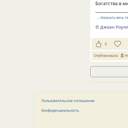
Богатства в м
________________
… показать весь т
©
Джоан Роул
5
Опубликовала
Н
Пользовательское соглашение
Конфиденциальность