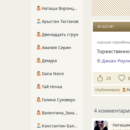
Наташа Воронцова
Арыстан Тастанов
#1325181
Двенадцать струн
хорошее оправдание
Амалия Сирин
Торжественно
Демура
©
Джоан Роул
Dana Noire
25
Тай Ночка
Опубликовала
Р
Галина Суховерх
4 комментари
Валентина_Захарова
Наташик
Константин Балухта