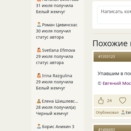
31 июля получила
Белый жемчуг
Роман Цивинскас
30 июля получил
статус автора
Похожие 
Svetlana Efimova
29 июля получила
#1355123
статус автора
Упавшим в по
Irina Razgulina
29 июля получила
©
Евгений Мо
Белый жемчуг
24
Елена Шишлевская
28 июля получил(а)
Опубликовал
Ев
Черный жемчуг
Борис Аникин 3
#1406693