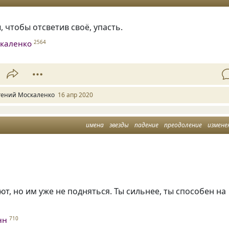
, чтобы отсветив своё, упасть.
скаленко
2564
гений Москаленко
16 апр 2020
имена
звезды
падение
преодоление
измене
ют, но им уже не подняться. Ты сильнее, ты способен на
нн
710