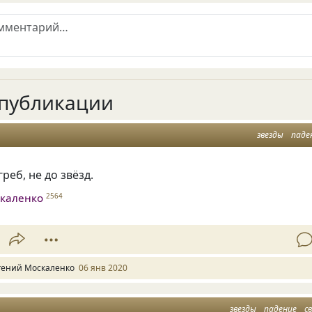
публикации
звезды
паде
греб
,
не до звёзд.
скаленко
2564
гений Москаленко
06 янв 2020
звезды
падение
с