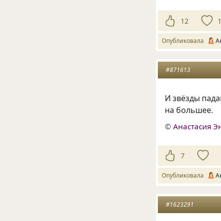
12
Опубликовала
А
#871613
И звёзды пада
на большее.
©
Анастасия Э
7
Опубликовала
А
#1623291