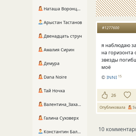
Наташа Воронцова
Арыстан Тастанов
#1277600
Двенадцать струн
я наблюдаю з
Амалия Сирин
на горизонта 
звезды погиб
Демура
моё
©
INNI
15
Dana Noire
Тай Ночка
26
Валентина_Захарова
Опубликовала
S
Галина Суховерх
10 комментар
Константин Балухта