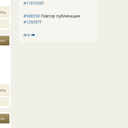
#1181036
?
ить
#568558
Повтор публикации
#129287
?
все ⮕
уха
ить
уки