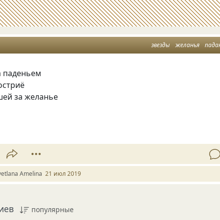
звезды
желанья
пад
а паденьем
остриё
шей за желанье
vetlana Amelina
21 июл 2019
иев
популярные