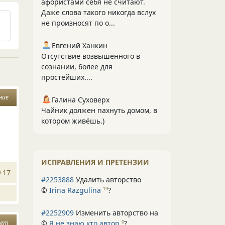
афористами себя не считают.
Даже слова такого никогда вслух
не произносят по о...
Евгений Ханкин
Отсутствие возвышенного в
сознании, более для
простейших....
ние
Галина Суховерх
Чайник должен пахнуть домом, в
котором живёшь.)
ИСПРАВЛЕНИЯ И ПРЕТЕНЗИИ
17
#2253888
Удалить авторство
©
Irina Razgulina
?
19
#2252909
Изменить авторство на
вет
©
Я не знаю кто автор
?
0