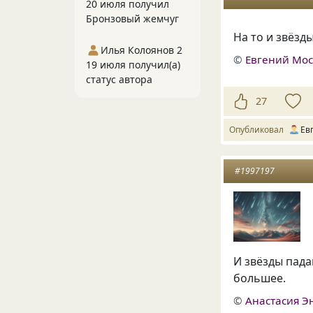
20 июля получил
Бронзовый жемчуг
На то и звёзды
Илья Колоянов 2
©
Евгений Мо
19 июля получил(а)
статус автора
27
Опубликовал
Ев
#1997197
И звёзды пада
большее.
©
Анастасия Э