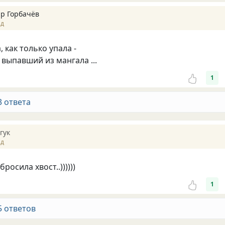
р Горбачёв
ад
, как только упала -
 выпавший из мангала ...
1
3 ответа
гук
ад
росила хвост..))))))
1
5 ответов