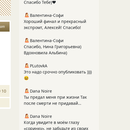
Спасибо Тебе)❤️
Валентина-Софи
Хороший финал и прекрасный
ают
экспромт, Алексей! Спасибо!
Валентина-Софи
Спасибо, Нина Григорьевна)
Вдохновила Альбина)
PLutоvkА
Это надо срочно опубликовать ))))
😆
10
Dana Noire
Ты предал меня при жизни Так
после смерти не придавай…
Dana Noire
Когда увидите в моём глазу
«соринку», не забудьте из своих