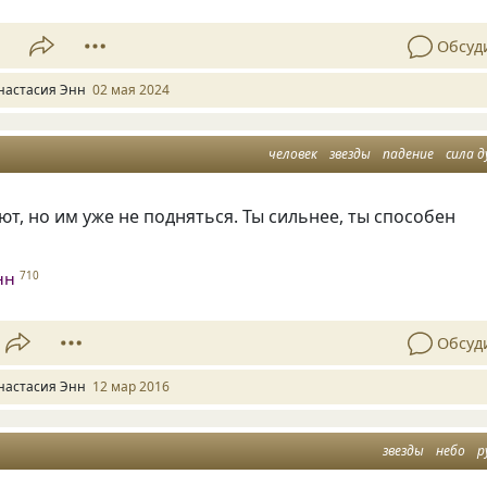
1
Обсуд
настасия Энн
02 мая 2024
человек
звезды
падение
сила д
ют, но им уже не подняться. Ты сильнее, ты способен
нн
710
Обсуд
настасия Энн
12 мар 2016
звезды
небо
р