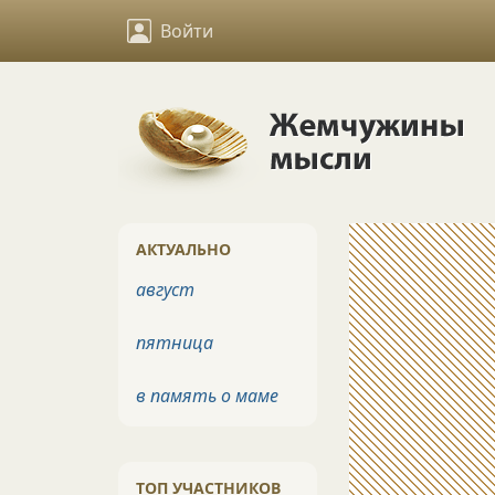
Войти
АКТУАЛЬНО
август
пятница
в память о маме
ТОП УЧАСТНИКОВ