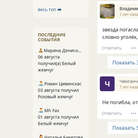
Владими
весь топ ⮕
7 лет наз
звезда погасла
ПОСЛЕДНИЕ
словно уголёк,
СОБЫТИЯ
Ответить
Марина Денисова 5
06 августа
Показать 
получил(а) Белый
жемчуг
Чинганч
Ч
Роман Цивинскас
7 лет наз
03 августа получил
Розовый жемчуг
Не погибла, отб
Mh Fav
Ответить
01 августа получил
Белый жемчуг
Показать 
Наталья Бикетова