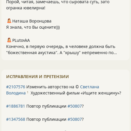
Порой, читая, замечаешь, что сыровата суть, зато
огранка ювелирна!
Наташа Воронцова
Я знала, что Вы оцените)))
PLutоvkА
Конечно, в первую очередь, в человеке должна быть
"божественная акустика". А "крышу" непременно по...
ИСПРАВЛЕНИЯ И ПРЕТЕНЗИИ
#2107576
Изменить авторство на ©
Светлана
Володина
Художественный фильм «Ищите женщину»
?
1
#1886781
Повтор публикации
#50807
?
#1347568
Повтор публикации
#50807
?