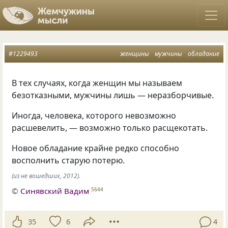
#1229493
женщины
мужчины
обладание
В тех случаях
,
когда женщин мы называем
безотказными
,
мужчины лишь — неразборчивые.
Иногда
,
человека
,
которого невозможно
расшевелить, — возможно только расщекотать.
Новое обладание крайне редко способно
восполнить старую потерю.
(из не вошедших, 2012).
©
Синявский Вадим
5644
35
6
4