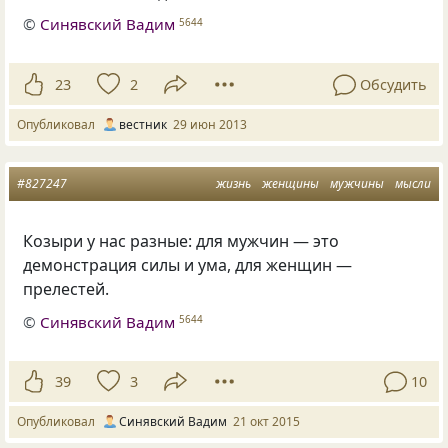
©
Синявский Вадим
5644
23
2
Обсудить
Опубликовал
вестник
29 июн 2013
#827247
жизнь
женщины
мужчины
мысли
Козыри у нас разные: для мужчин — это
демонстрация силы и ума, для женщин —
прелестей.
©
Синявский Вадим
5644
39
3
10
Опубликовал
Синявский Вадим
21 окт 2015