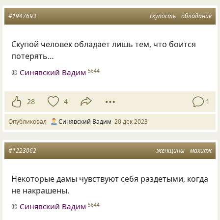
#1947693
скупость
обладание
Скупой человек обладает лишь тем, что боится
потерять…
©
Синявский Вадим
5644
28
4
1
Опубликовал
Синявский Вадим
20 дек 2023
#1223062
женщины
макияж
Некоторые дамы чувствуют себя раздетыми
,
когда
не накрашены.
©
Синявский Вадим
5644