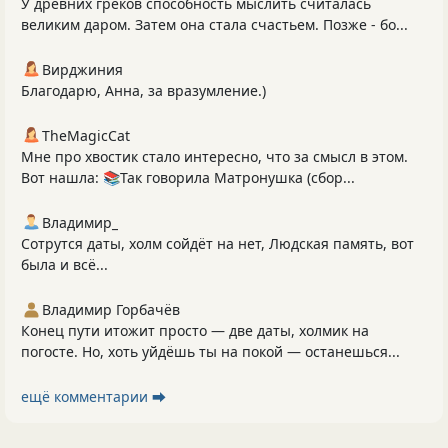
У древних греков способность мыслить считалась
великим даром. Затем она стала счастьем. Позже - бо...
Вирджиния
Благодарю, Анна, за вразумление.)
TheMagicCat
Мне про хвостик стало интересно, что за смысл в этом.
Вот нашла: 📚Так говорила Матронушка (сбор...
Владимир_
Сотрутся даты, холм сойдёт на нет, Людская память, вот
была и всё...
Владимир Горбачёв
Конец пути итожит просто — две даты, холмик на
погосте. Но, хоть уйдёшь ты на покой — останешься...
ещё комментарии ⮕