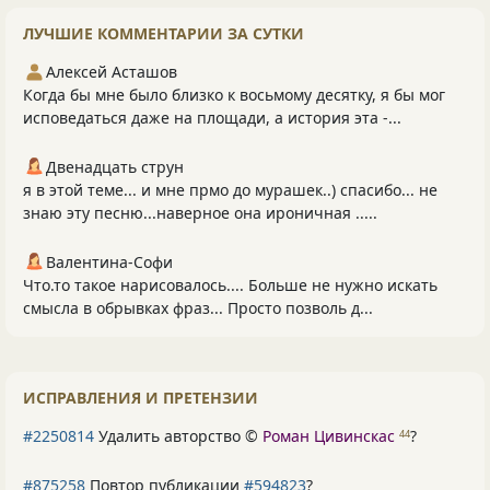
ЛУЧШИЕ КОММЕНТАРИИ ЗА СУТКИ
Алексей Асташов
Когда бы мне было близко к восьмому десятку, я бы мог
исповедаться даже на площади, а история эта -...
Двенадцать струн
я в этой теме... и мне прмо до мурашек..) спасибо... не
знаю эту песню...наверное она ироничная .....
Валентина-Софи
Что.то такое нарисовалось.... Больше не нужно искать
смысла в обрывках фраз... Просто позволь д...
ИСПРАВЛЕНИЯ И ПРЕТЕНЗИИ
#2250814
Удалить авторство ©
Роман Цивинскас
?
44
#875258
Повтор публикации
#594823
?