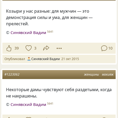
Козыри у нас разные: для мужчин — это
демонстрация силы и ума, для женщин —
прелестей.
©
Синявский Вадим
5641
39
3
10
Опубликовал
Синявский Вадим
21 окт 2015
#1223062
женщины
макияж
Некоторые дамы чувствуют себя раздетыми
,
когда
не накрашены.
©
Синявский Вадим
5641