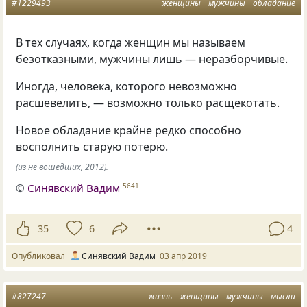
#1229493
женщины
мужчины
обладание
В тех случаях
,
когда женщин мы называем
безотказными
,
мужчины лишь — неразборчивые.
Иногда
,
человека
,
которого невозможно
расшевелить, — возможно только расщекотать.
Новое обладание крайне редко способно
восполнить старую потерю.
(из не вошедших, 2012).
©
Синявский Вадим
5641
35
6
4
Опубликовал
Синявский Вадим
03 апр 2019
#827247
жизнь
женщины
мужчины
мысли