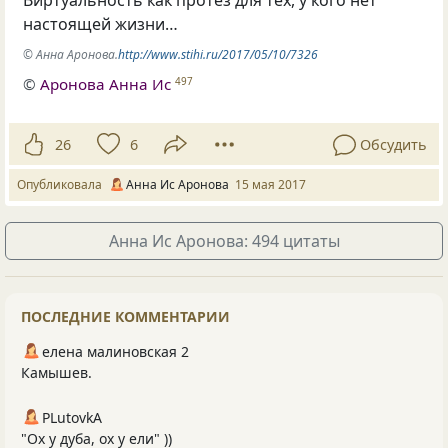
Виртуальность как протез для тех, у кого нет
настоящей жизни…
© Анна Аронова.
http://www.stihi.ru/2017/05/10/7326
©
Аронова Анна Ис
497
26
6
Обсудить
Опубликовала
Анна Ис Аронова
15 мая 2017
Анна Ис Аронова: 494 цитаты
ПОСЛЕДНИЕ КОММЕНТАРИИ
елена малиновская 2
Камышев.
PLutоvkА
"Ох у дуба, ох у ели" ))