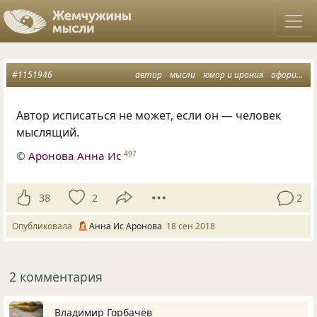
#1151946
автор
мысли
юмор и ирония
афоризмы о творчестве
Автор исписаться не может
,
если он — человек
мыслящий.
©
Аронова Анна Ис
497
38
2
2
Опубликовала
Анна Ис Аронова
18 сен 2018
2 комментария
Владимир Горбачёв