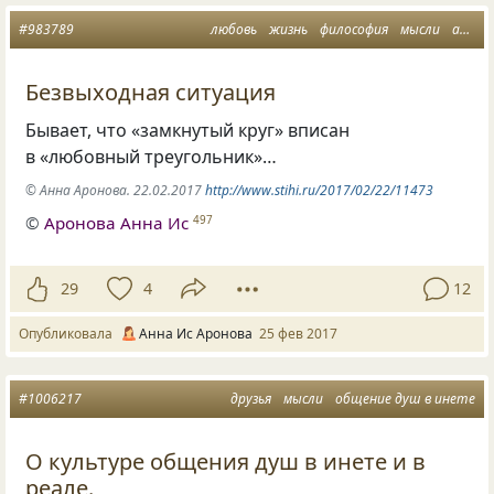
#983789
любовь
жизнь
философия
мысли
афоризмы о жизни
Безвыходная ситуация
Бывает, что
«
замкнутый круг» вписан
в «любовный треугольник»…
© Анна Аронова. 22.02.2017
http://www.stihi.ru/2017/02/22/11473
©
Аронова Анна Ис
497
29
4
12
Опубликовала
Анна Ис Аронова
25 фев 2017
#1006217
друзья
мысли
общение душ в инете
О культуре общения душ в инете и в
реале.