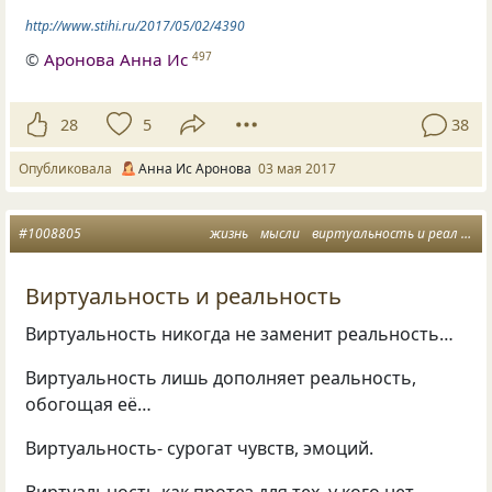
http://www.stihi.ru/2017/05/02/4390
©
Аронова Анна Ис
497
28
5
38
Опубликовала
Анна Ис Аронова
03 мая 2017
#1008805
жизнь
мысли
виртуальность и реал
эмо
Виртуальность и реальность
Виртуальность никогда не заменит реальность…
Виртуальность лишь дополняет реальность,
обогощая её…
Виртуальность- сурогат чувств, эмоций.