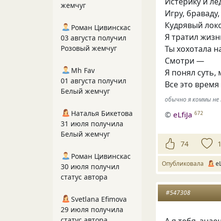
Истерику и ле
жемчуг
Игру, браваду
Кудрявый лок
Роман Цивинскас
Я тратил жизн
03 августа получил
Розовый жемчуг
Ты хохотала н
Смотри —
Mh Fav
Я понял суть,
01 августа получил
Все это время
Белый жемчуг
обычно я коммы не 
Наталья Бикетова
©
eLfiJa
672
31 июля получила
Белый жемчуг
74
Роман Цивинскас
Опубликовала
eL
30 июля получил
статус автора
#547308
Svetlana Efimova
29 июля получила
статус автора