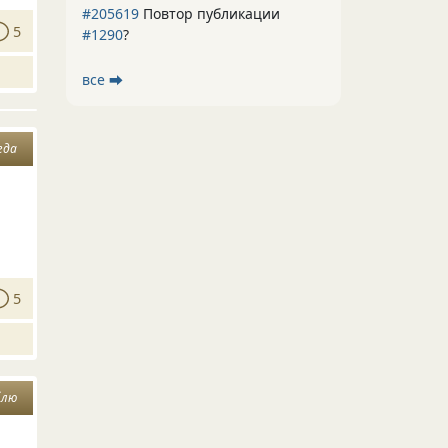
#205619
Повтор публикации
5
#1290
?
все ⮕
гда
5
блю