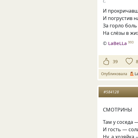
С.
И прокричавш
И погрустив н
За горло бол
На слёзы в жи
©
LaBeLLa
993
39
Опубликовала
L
#584128
СМОТРИНЫ
Там у соседа 
И гость — сол
Ну, а хозяйка