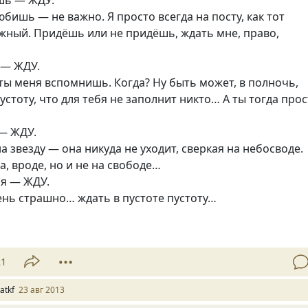
ешь — ЖДУ.
бишь — не важно. Я просто всегда на посту, как тот
жный. Придёшь или не придёшь, ждать мне, право,
 — ЖДУ.
ты меня вспомнишь. Когда? Ну быть может, в полночь,
устоту, что для тебя не заполнит никто… А ты тогда про
 — ЖДУ.
а звезду — она никуда не уходит, сверкая на небосводе.
а, вроде, но и не на свободе…
бя — ЖДУ.
чень страшно… ждать в пустоте пустоту…
21
atkf
23 авг 2013