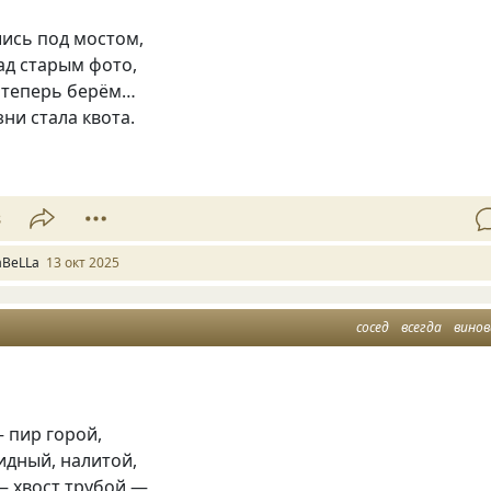
ись под мостом,
ад старым фото,
ь теперь берём…
зни стала квота.
8
aBeLLa
13 окт 2025
сосед
всегда
вино
— пир горой,
идный, налитой,
 — хвост трубой —