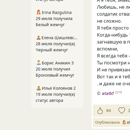
А я тебя, зна
Любишь, не лю
Irina Razgulina
солдатик отва
29 июля получила
не сложно.
Белый жемчуг
Я тебя просто
Когда-нибудь 
Елена Шишлевская
загнавшую в п
28 июля получил(а)
вспомни,
Черный жемчуг
Я всегда тебя
Ты посмотри н
Борис Аникин 3
20 июля получил
И не привязан
Бронзовый жемчуг
Вот так и я те
. и даже не о
Илья Колоянов 2
©
atatkf
2219
19 июля получил(а)
статус автора
84
Опубликовала
at