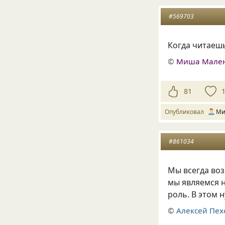
#569703
Когда читаеш
©
Миша Мале
81
Опубликовал
Ми
#861034
Мы всегда воз
мы являемся н
роль. В этом 
©
Алексей Пех