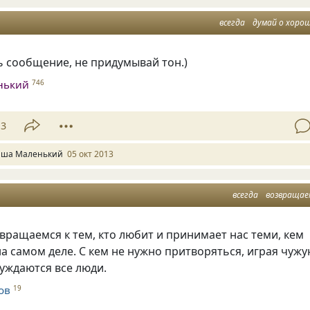
всегда
думай о хоро
ь сообщение, не придумывай тон.)
нький
746
13
ша Маленький
05 окт 2013
всегда
возвращае
вращаемся к тем, кто любит и принимает нас теми, кем
а самом деле. С кем не нужно притворяться, играя чуж
нуждаются все люди.
ов
19