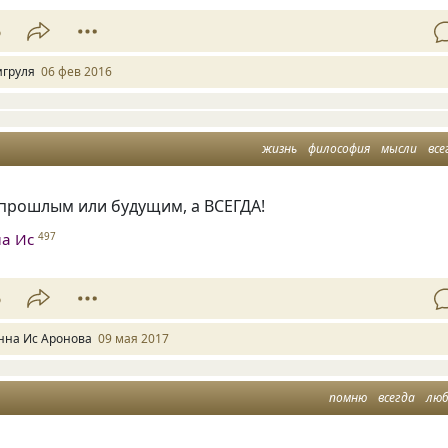
6
игруля
06 фев 2016
жизнь
философия
мысли
все
 прошлым или будущим, а ВСЕГДА!
а Ис
497
6
нна Ис Аронова
09 мая 2017
помню
всегда
лю