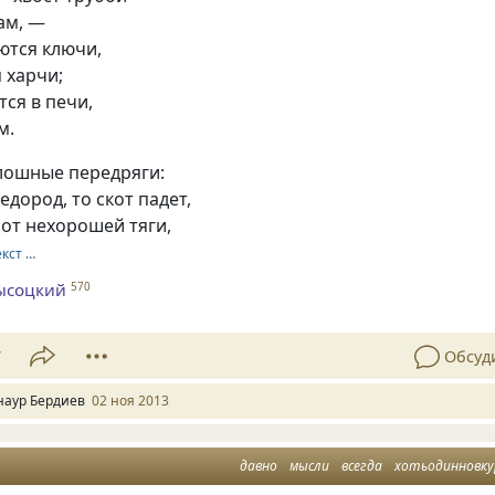
ам, —
ются ключи,
 харчи;
тся в печи,
м.
плошные передряги:
едород, то скот падет,
 от нехорошей тяги,
екст …
ысоцкий
570
7
Обсуд
наур Бердиев
02 ноя 2013
давно
мысли
всегда
хотьодинновку