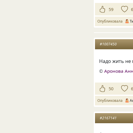
59
Опубликовала
Т
#1007450
Надо жить не
©
Аронова Анн
50
Опубликовала
А
#2167141