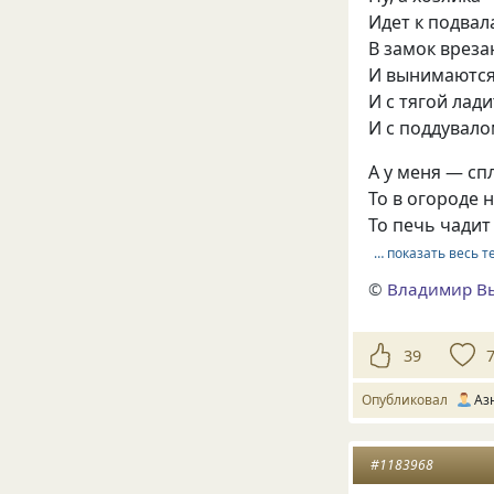
Идет к подвал
В замок вреза
И вынимаются
И с тягой лади
И с поддувало
А у меня — с
То в огороде н
То печь чадит
… показать весь т
©
Владимир В
39
Опубликовал
Аз
#1183968