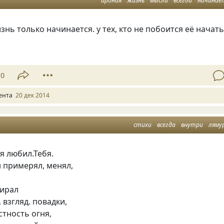
ирония
жизнь
мысли
всегда
начинае
знь только начинается. у тех, кто не побоится её начать
10
ента
20 дек 2014
стихи
всегда
внутри
ляму
 я любил.Тебя.
 примерял, менял,
бирал
 взгляд. повадки,
стность огня,