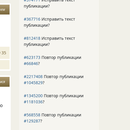
публикации?
шем
#367716
Исправить текст
публикации?
#812418
Исправить текст
публикации?
35
#623173
Повтор публикации
#66846
?
#2217408
Повтор публикации
мся
#1045829
?
#1345200
Повтор публикации
#1181036
?
ую
#568558
Повтор публикации
#129287
?