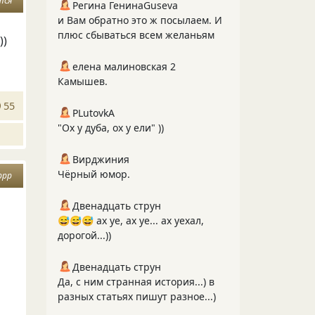
тся
Регина ГенинаGuseva
и Вам обратно это ж посылаем. И
плюс сбываться всем желаньям
))
елена малиновская 2
Камышев.
55
PLutоvkА
"Ох у дуба, ох у ели" ))
Вирджиния
Чёрный юмор.
ррр
Двенадцать струн
😅😅😅 ах уе, ах уе... ах уехал,
дорогой...))
Двенадцать струн
Да, с ним странная история...) в
разных статьях пишут разное...)