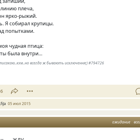
д затиший,
, линию плеча,
он ярко-рыжий.
ь. Я собирал крупицы.
ад попытками.
 моя чудная птица:
 ты была внутри…
писакаю..кхм..но всегда ж бывають исключення;) #794726
16
fiJa
05 июл 2015
ожидание
все