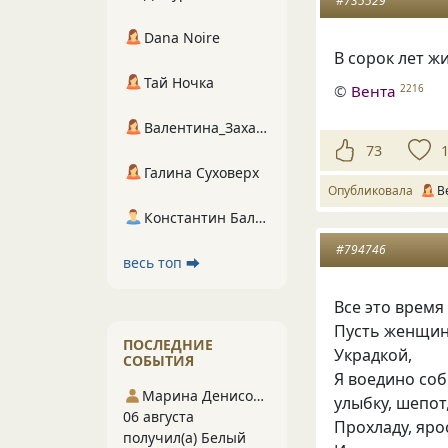
#735529
Dana Noire
В сорок лет жи
Тай Ночка
©
Вента
2216
Валентина_Захарова
73
Галина Суховерх
Опубликовала
В
Константин Балухта
#794746
весь топ ⮕
Все это время
Пусть женщин
ПОСЛЕДНИЕ
Украдкой,
СОБЫТИЯ
Я воедино со
Марина Денисова 5
улыбку, шепот,
06 августа
Прохладу, яро
получил(а) Белый