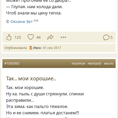
Может прогоним её со двора?..
— Глупая. нам холода дали.
Чтоб знали мы цену тепла.
©
Оксана Зет
944
123
44
5
Опубликовала
Ивон
01 сен 2017
#1092892
позитив
настрой
мысли
Так.. мои хорошие..
Так. мои хорошие.
Ну ка. пыль с души стряхнули. спинки
расправили…
Эта зима. как пальто тяжелое.
Но и ее снимем. платья достанем!!!