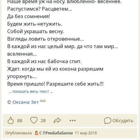
Наше время уж на носу. влюбленно- весеннее.
Распустимся? Расцветем…
Да без сомнения!
Будем жить-нетужить.
Собой украшать весну.
Взгляды ловить откровенные…
В каждой из нас целый мир. да что там мир…
вселенная…
В каждой из нас бабочка спит.
Ждет. когда мы ей из кокона разрешим
упорхнуть…
Время пришло! Разрешите себе жить!!!
… показать весь текст …
©
Оксана Зет
944
88
28
Обсудить
Опубликовала
С ПРямБабаБахом
11 мар 2018