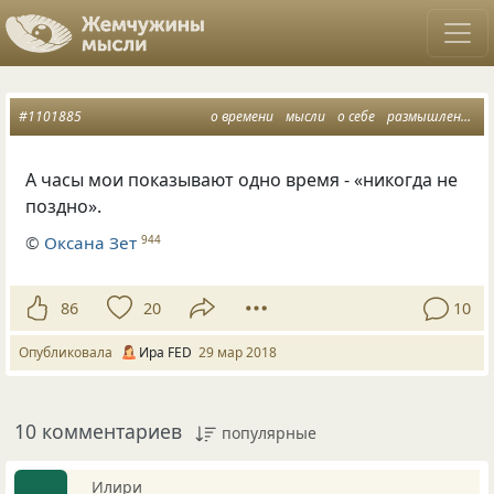
#1101885
о времени
мысли
о себе
размышления вслух
А часы мои показывают одно время - «никогда не
поздно».
©
Оксана Зет
944
86
20
10
Опубликовала
Ира FED
29 мар 2018
10 комментариев
популярные
_Илири_