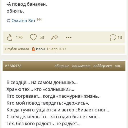
-А повод банален.
обнять.
©
Оксана Зет
944
176
53
13
Опубликовала
Ивон
15 апр 2017
#1180572
общение
понимание
поддержка
свои люди
В сердце… на самом донышке…
Храню тех… кто
«
солнышки»…
Кто согревает… когда
«
пасмурна» жизнь,
Кто мой повод твердить: «держись»,
Когда тучи сгущаются и ветер сбивает с ног…
С кем делаешь то… что один бы не смог…
Тех
,
без кого радость не радует…