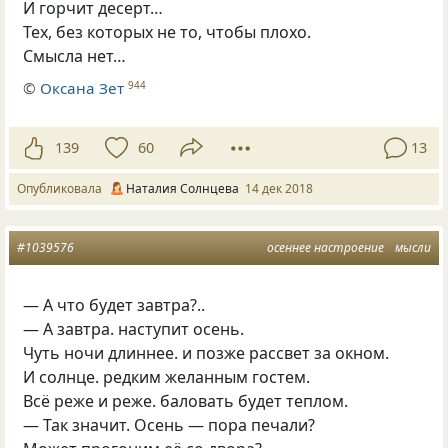
И горчит десерт…
Тех
,
без которых не то
,
чтобы плохо.
Смысла нет…
©
Оксана Зет
944
139
60
13
Опубликовала
Наталия Солнцева
14 дек 2018
#1039576
осеннее настроение
мысли
— А что будет завтра?..
— А завтра. наступит осень.
Чуть ночи длиннее. и позже рассвет за окном.
И солнце. редким желанным гостем.
Всё реже и реже. баловать будет теплом.
— Так значит. Осень — пора печали?