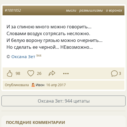
#1001052
мысли
размышлизмы
о воронах
И за спиною много можно говорить…
Словами воздух сотрясать несложно.
И белую ворону грязью можно очернить…
Но сделать ее черной… НЕвозможно…
©
Оксана Зет
944
98
26
3
Опубликовала
Ивон
16 апр 2017
Оксана Зет: 944 цитаты
ПОСЛЕДНИЕ КОММЕНТАРИИ