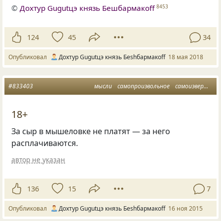
©
Дохтур Gugutцэ князь Бешбармакоff
8453
124
45
34
Опубликовал
Дохтур Gugutцэ князь Беshбармакоff
18 мая 2018
#833403
мысли
самопроизвольное
самоизвержение
18+
За сыр в мышеловке не платят — за него
расплачиваются.
автор не указан
136
15
7
Опубликовал
Дохтур Gugutцэ князь Беshбармакоff
16 ноя 2015