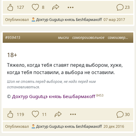
127
8
23
Опубликовал
Дохтур Gugutцэ князь Беshбармакоff
07 мар 2017
#959415
мысли
самопроизвольное
самоизвержение
18+
Тяжело, когда тебя ставят перед выбором, хуже,
когда тебя поставили, а выбора не оставили.
Шоп не стоять перед выбором, не надо перед ним
останавливаться.
©
Дохтур Gugutцэ князь Бешбармакоff
8453
119
11
30
Опубликовал
Дохтур Gugutцэ князь Беshбармакоff
20 дек 2016