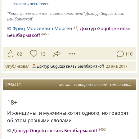
… показать весь текст …
"Клантус заменит все - незаменимых нет!" Дохтур Guguцэ князь
Бешбармакоff
©
Фриц Моисеевич Морген
,
Дохтур Gugutцэ князь
21
Бешбармакоff
8453
82
12
110
Опубликовал
Дохтур Gugutцэ князь Беshбармакоff
23 янв 2017
#948512
мысли
самопроизвольное
самоизвержение
18+
И женщины, и мужчины хотят одного, но говорят
об этом разными словами
©
Дохтур Gugutцэ князь Бешбармакоff
8453