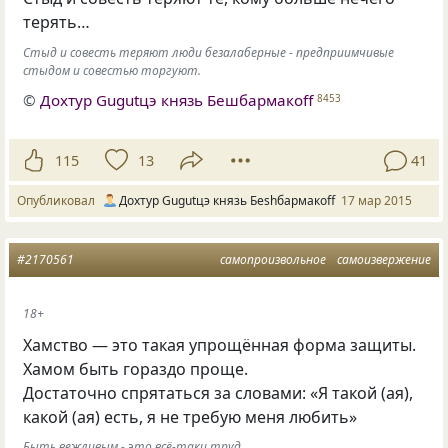
терять…
Стыд и совесть теряют люди безалаберные - предприимчивые
стыдом и совестью торгуют.
©
Дохтур Gugutцэ князь Бешбармакоff
8453
115
13
41
Опубликовал
Дохтур Gugutцэ князь Беshбармакоff
17 мар 2015
#2170561
самопроизвольное
самоизвержение
18+
Хамство — это такая упрощённая форма защиты.
Хамом быть гораздо проще.
Достаточно спрятаться за словами: «Я такой (ая),
какой (ая) есть, я не требую меня любить»
Быть вежливым - это всё-таки труд.