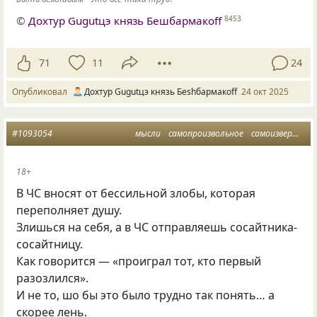
©
Дохтур Gugutцэ князь Бешбармакоff
8453
71
11
24
Опубликовал
Дохтур Gugutцэ князь Беshбармакоff
24 окт 2025
#1093054
мысли
самопроизвольное
самоизвержение
18+
В ЧС вносят от бессильной злобы
,
которая
переполняет душу.
Злишься на себя
,
а в ЧС отправляешь сосайтника-
сосайтницу.
Как говорится — «проиграл тот
,
кто первый
разозлился».
И не то
,
шо бы это было трудно так понять… а
скорее лень.