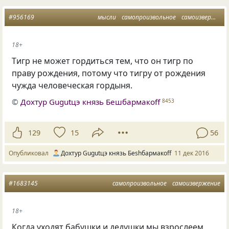
#956169
мысли
самопроизвольное
самоизвержение
18+
Tигр не может гордиться тем, что он тигр по
праву рождения, потому что тигру от рождения
чужда человеческая гордыня.
©
Дохтур Gugutцэ князь Бешбармакоff
8453
129
15
56
Опубликовал
Дохтур Gugutцэ князь Беshбармакоff
11 дек 2016
#1683145
самопроизвольное
самоизвержение
18+
Когда уходят бабушки и дедушки мы взрослеем,