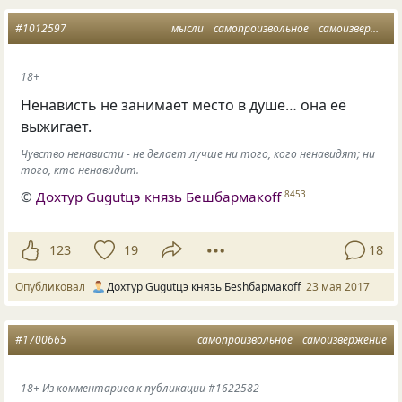
#1012597
мысли
самопроизвольное
самоизвержение
18+
Ненависть не занимает место в душе… она её
выжигает.
Чувство ненависти - не делает лучше ни того, кого ненавидят; ни
того, кто ненавидит.
©
Дохтур Gugutцэ князь Бешбармакоff
8453
123
19
18
Опубликовал
Дохтур Gugutцэ князь Беshбармакоff
23 мая 2017
#1700665
самопроизвольное
самоизвержение
18+ Из комментариев к публикации #1622582