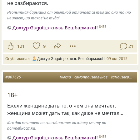
не разбираются.
Неопытная барышня от опытной отличается тем,шо она точно
не знает,шо такое"не туда"
©
Дохтур Gugutцэ князь Бешбармакоff
8453
121
9
21
Опубликовал
Дохтур Gugutцэ князь Беshбармакоff
09 окт 2015
#907625
мысли
самопроизвольное
самоизвержение
18+
Ежели женщине дать то, о чём она мечтает,
женщина может дать так, как даже не мечтал…
Каждая мечтает по способностям каждому мечту по
потребностям.
©
Дохтур Gugutцэ князь Бешбармакоff
8453