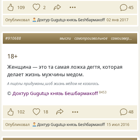
109
2
45
Опубликовал
Дохтур Gugutцэ князь Беshбармакоff
02 янв 2017
#910688
мысли
самопроизвольное
самоизвержение
18+
Женщина — это та самая ложка дегтя, которая
делает жизнь мужчины медом.
А пщёлы придуманы,шоб жизнь мёдом не казалась.
©
Дохтур Gugutцэ князь Бешбармакоff
8453
102
18
48
Опубликовал
Дохтур Gugutцэ князь Беshбармакоff
15 июл 2016