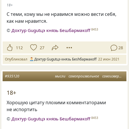
18+
С теми, кому мы не нравимся можно вести себя,
как нам нравится.
©
Дохтур Gugutцэ князь Бешбармакоff
8453
112
27
28
Опубликовал
Дохтур Gugutцэ князь Беshбармакоff
22 июн 2021
#935120
мысли
самопроизвольное
самоизвержение
18+
Хорошую цитату плохими комментаторами
не испортить
©
Дохтур Gugutцэ князь Бешбармакоff
8453