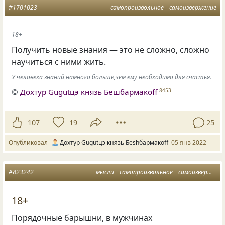
#1701023
самопроизвольное
самоизвержение
18+
Получить новые знания — это не сложно, сложно
научиться с ними жить.
У человека знаний намного больше,чем ему необходимо для счастья.
©
Дохтур Gugutцэ князь Бешбармакоff
8453
107
19
25
Опубликовал
Дохтур Gugutцэ князь Беshбармакоff
05 янв 2022
#823242
мысли
самопроизвольное
самоизвержение
18+
Порядочные барышни, в мужчинах