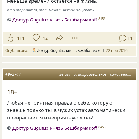
меньше времени остается на жизнь.
Кто торопится, тот может некрасиво успеть.
©
Дохтур Gugutцэ князь Бешбармакоff
8453
111
12
11
Опубликовал
Дохтур Gugutцэ князь Беshбармакоff
22 ноя 2016
#962747
мысли
самопроизвольное
самоизвержение
18+
Любая неприятная правда о себе, которую
знаешь только ты, в чужих устах автоматически
превращается в неприятную ложь!
©
Дохтур Gugutцэ князь Бешбармакоff
8453