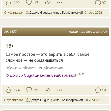
109
17
97
Опубликовал
Дохтур Gugutцэ князь Беshбармакоff
01 фев 2022
#911857
мысли
самопроизвольное
18+
Самое простое — это верить в себя, самое
сложное — не обманываться
Обмануть себя легче,чем себе поверить
©
Дохтур Gugutцэ князь Бешбармакоff
8453
124
19
18
Опубликовал
Дохтур Gugutцэ князь Беshбармакоff
20 июл 2016