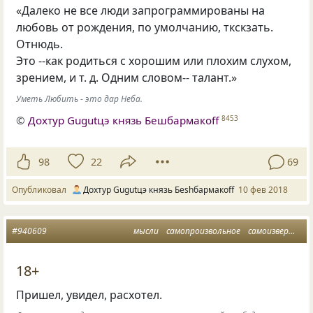
«Далеко не все люди запрограммированы на
любовь от рождения, по умолчанию, ткскзать.
Отнюдь.
Это --как родиться с хорошим или плохим слухом,
зрением,
и т. д.
Одним словом-- талант.»
Уметь Любить - это дар Неба.
©
Дохтур Gugutцэ князь Бешбармакоff
8453
98
22
69
Опубликовал
Дохтур Gugutцэ князь Беshбармакоff
10 фев 2018
#940609
мысли
самопроизвольное
самоизвержение
18+
Пришел, увидел, расхотел.