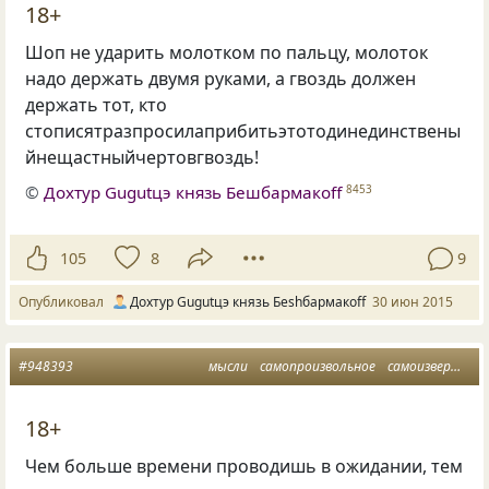
18+
Шоп не ударить молотком по пальцу, молоток
надо держать двумя руками, а гвоздь должен
держать тот, кто
стописятразпросилаприбитьэтотодинединствены
йнещастныйчертовгвоздь!
©
Дохтур Gugutцэ князь Бешбармакоff
8453
105
8
9
Опубликовал
Дохтур Gugutцэ князь Беshбармакоff
30 июн 2015
#948393
мысли
самопроизвольное
самоизвержение
18+
Чем больше времени проводишь в ожидании, тем