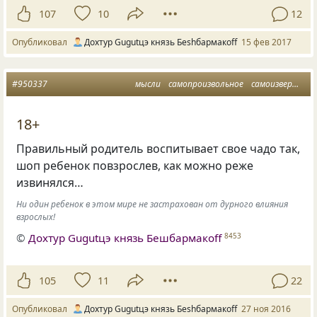
107
10
12
Опубликовал
Дохтур Gugutцэ князь Беshбармакоff
15 фев 2017
#950337
мысли
самопроизвольное
самоизвержение
18+
Правильный родитель воспитывает свое чадо так,
шоп ребенок повзрослев, как можно реже
извинялся…
Ни один ребенок в этом мире не застрахован от дурного влияния
взрослых!
©
Дохтур Gugutцэ князь Бешбармакоff
8453
105
11
22
Опубликовал
Дохтур Gugutцэ князь Беshбармакоff
27 ноя 2016