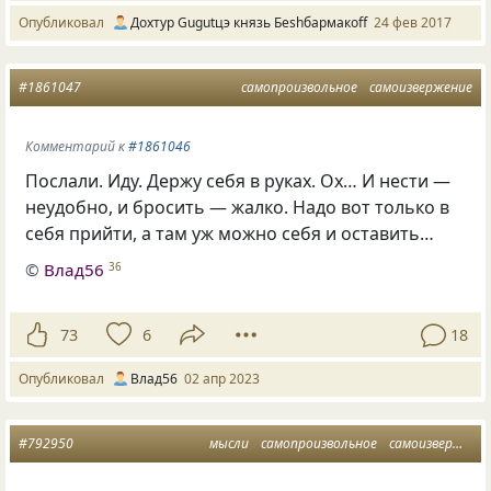
Опубликовал
Дохтур Gugutцэ князь Беshбармакоff
24 фев 2017
#1861047
самопроизвольное
самоизвержение
Комментарий к
#1861046
Послали. Иду. Держу себя в руках. Ох… И нести —
неудобно, и бросить — жалко. Надо вот только в
себя прийти, а там уж можно себя и оставить…
©
Влад56
36
73
6
18
Опубликовал
Влад56
02 апр 2023
#792950
мысли
самопроизвольное
самоизвержение