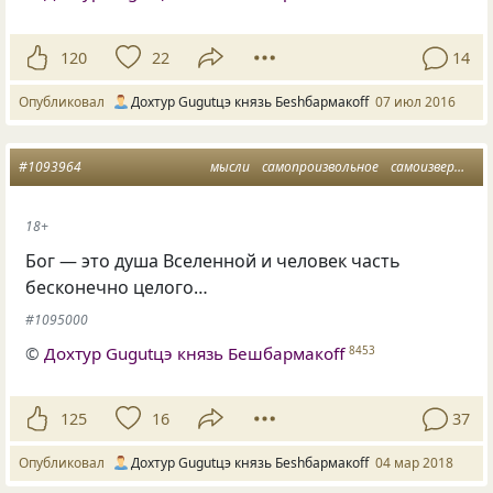
120
22
14
Опубликовал
Дохтур Gugutцэ князь Беshбармакоff
07 июл 2016
#1093964
мысли
самопроизвольное
самоизвержение
18+
Бог — это душа Вселенной и человек часть
бесконечно целого…
#1095000
©
Дохтур Gugutцэ князь Бешбармакоff
8453
125
16
37
Опубликовал
Дохтур Gugutцэ князь Беshбармакоff
04 мар 2018