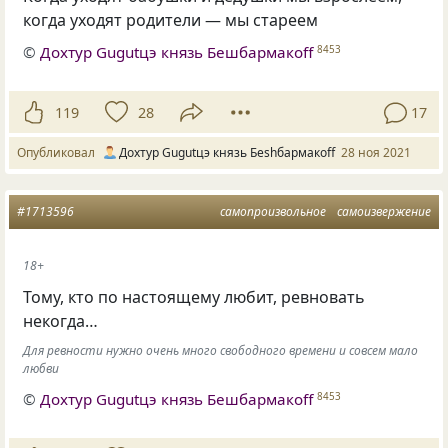
когда уходят родители — мы стареем
©
Дохтур Gugutцэ князь Бешбармакоff
8453
119
28
17
Опубликовал
Дохтур Gugutцэ князь Беshбармакоff
28 ноя 2021
#1713596
самопроизвольное
самоизвержение
18+
Тому, кто по настоящему любит, ревновать
некогда…
Для ревности нужно очень много свободного времени и совсем мало
любви
©
Дохтур Gugutцэ князь Бешбармакоff
8453