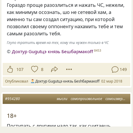
Гораздо проще разозлиться и нажать ЧС
,
нежели
,
как минимум осознать
,
шо не сетевой хам
,
а
именно ты сам создал ситуацию
,
при которой
позволил своему оппоненту нахамить тебе и тем
самым разозлить тебя.
Глупо тратить время на тех, кому ты нужен только в ЧС
©
Дохтур Gugutцэ князь Бешбармакоff
8453
107
8
149
Опубликовал
Дохтур Gugutцэ князь Беshбармакоff
02 мар 2018
#954280
мысли
самопроизвольное
самоизвержение
18+
Поступать с другими надо так, как считаешь
нужным, а не так, как хотел бы, шоп другие