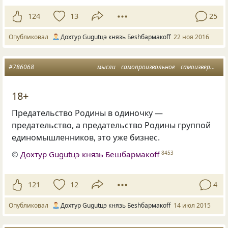
124
13
25
Опубликовал
Дохтур Gugutцэ князь Беshбармакоff
22 ноя 2016
#786068
мысли
самопроизвольное
самоизвержение
18+
Предательство Родины в одиночку —
предательство, а предательство Родины группой
единомышленников, это уже бизнес.
©
Дохтур Gugutцэ князь Бешбармакоff
8453
121
12
4
Опубликовал
Дохтур Gugutцэ князь Беshбармакоff
14 июл 2015