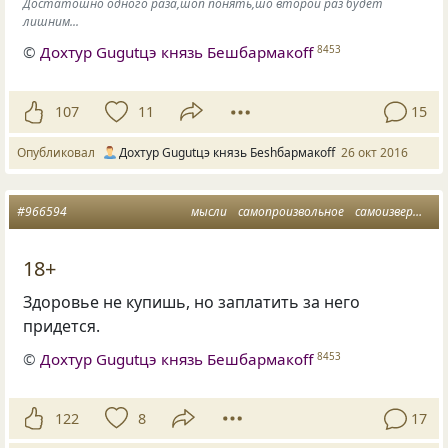
Достатошно одного раза,шоп понять,шо второй раз будет
лишним...
©
Дохтур Gugutцэ князь Бешбармакоff
8453
107
11
15
Опубликовал
Дохтур Gugutцэ князь Беshбармакоff
26 окт 2016
#966594
мысли
самопроизвольное
самоизвержение
18+
Здоровье не купишь, но заплатить за него
придется.
©
Дохтур Gugutцэ князь Бешбармакоff
8453
122
8
17