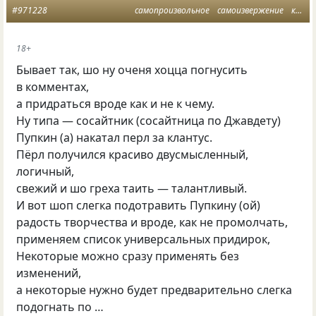
#971228
самопроизвольное
самоизвержение
клантус
18+
Бывает так, шо ну оченя хоцца погнусить
в комментах,
а придраться вроде как и не к чему.
Ну типа — сосайтник (сосайтница по Джавдету)
Пупкин (а) накатал перл за клантус.
Пёрл получился красиво двусмысленный,
логичный,
свежий и шо греха таить — талантливый.
И вот шоп слегка подотравить Пупкину (ой)
радость творчества и вроде, как не промолчать,
применяем список универсальных придирок,
Некоторые можно сразу применять без
изменений,
а некоторые нужно будет предварительно слегка
подогнать по …