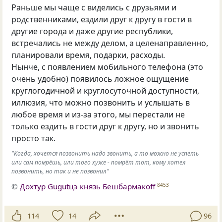
Раньше мы чаще с виделись с друзьями и
родственниками, ездили друг к другу в гости в
другие города и даже другие республики,
встречались не между делом, а целенаправленно,
планировали время, подарки, расходы.
Нынче, с появлением мобильного телефона (это
очень удобно) появилось ложное ощущение
круглогодичной и круглосуточной доступности,
иллюзия, что можно позвонить и услышать в
любое время и из-за этого, мы перестали не
только ездить в гости друг к другу, но и звонить
просто так.
"Когда, хочется позвонить надо звонить, а то можно не успеть
или сам помрёшь, или того хуже - помрёт тот, кому хотел
позвонить, но так и не позвонил"
©
Дохтур Gugutцэ князь Бешбармакоff
8453
114
14
96