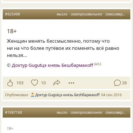
#925498
мысли
самопроизвольное
самоизвержение
18+
Женщин менять бессмысленно, потому что
ни на что более путёвое их поменять всё равно
нельзя…
©
Дохтур Gugutцэ князь Бешбармакоff
8453
103
10
26
Опубликовал
Дохтур Gugutцэ князь Беshбармакоff
04 сен 2016
#1087168
мысли
самопроизвольное
самоизвержение
18+