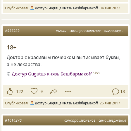
Опубликовал
Дохтур Gugutцэ князь Беshбармакоff
04 янв 2022
#966929
мысли
самопроизвольное
самоизвержение
18+
Доктор с красивым почерком выписывает буквы,
а не лекарства!
©
Дохтур Gugutцэ князь Бешбармакоff
8453
122
9
13
Опубликовал
Дохтур Gugutцэ князь Беshбармакоff
25 янв 2017
#1614270
самопроизвольное
самоизвержение