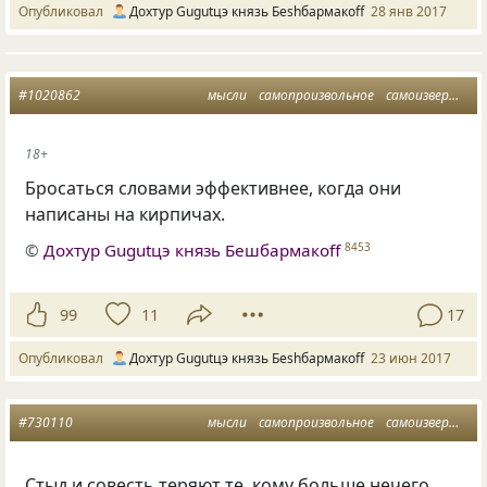
Опубликовал
Дохтур Gugutцэ князь Беshбармакоff
28 янв 2017
#1020862
мысли
самопроизвольное
самоизвержение
18+
Бросаться словами эффективнее, когда они
написаны на кирпичах.
©
Дохтур Gugutцэ князь Бешбармакоff
8453
99
11
17
Опубликовал
Дохтур Gugutцэ князь Беshбармакоff
23 июн 2017
#730110
мысли
самопроизвольное
самоизвержение
Cтыд и совесть теряют те, кому больше нечего