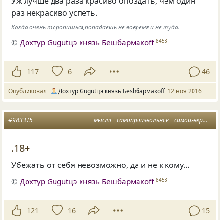
Уж лучше два раза красиво опоздать, чем один
раз некрасиво успеть.
Когда очень торопишься,попадаешь не вовремя и не туда.
©
Дохтур Gugutцэ князь Бешбармакоff
8453
117
6
46
Опубликовал
Дохтур Gugutцэ князь Беshбармакоff
12 ноя 2016
#983375
мысли
самопроизвольное
самоизвержение
.18+
Убежать от себя невозможно, да и не к кому…
©
Дохтур Gugutцэ князь Бешбармакоff
8453
121
16
15