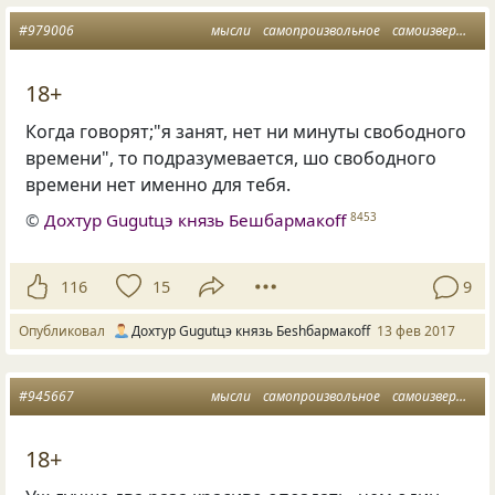
#979006
мысли
самопроизвольное
самоизвержение
18+
Когда говорят;"я занят, нет ни минуты свободного
времени", то подразумевается, шо свободного
времени нет именно для тебя.
©
Дохтур Gugutцэ князь Бешбармакоff
8453
116
15
9
Опубликовал
Дохтур Gugutцэ князь Беshбармакоff
13 фев 2017
#945667
мысли
самопроизвольное
самоизвержение
18+