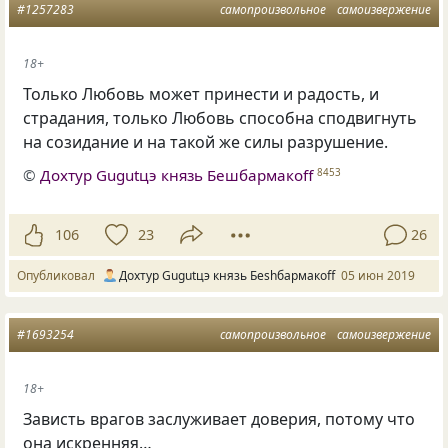
#1257283
самопроизвольное
самоизвержение
18+
Только Любовь может принести и радость
,
и
страдания
,
только Любовь способна сподвигнуть
на созидание и на такой же силы разрушение.
©
Дохтур Gugutцэ князь Бешбармакоff
8453
106
23
26
Опубликовал
Дохтур Gugutцэ князь Беshбармакоff
05 июн 2019
#1693254
самопроизвольное
самоизвержение
18+
Зависть врагов заслуживает доверия, потому что
она искренняя…