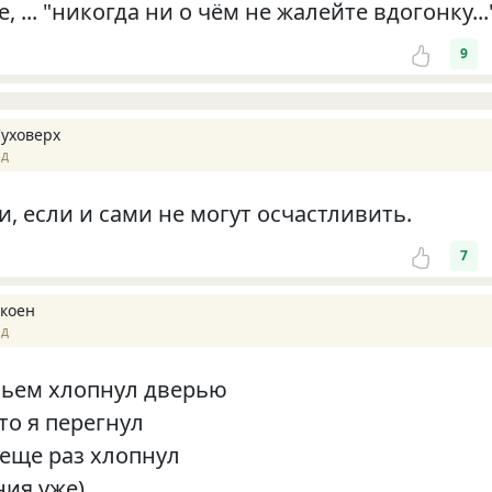
, ... "никогда ни о чём не жалейте вдогонку...
9
Суховерх
ад
, если и сами не могут осчастливить.
7
окоен
ад
ньем хлопнул дверью
то я перегнул
 еще раз хлопнул
ния уже)