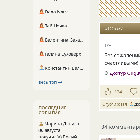
Dana Noire
Тай Ночка
#1115937
Валентина_Захарова
18+
Галина Суховерх
Без сожалений
счастливыми!
Константин Балухта
©
Дохтур Gugu
весь топ ⮕
124
Опубликовал
До
ПОСЛЕДНИЕ
СОБЫТИЯ
Марина Денисова 5
34 комментар
06 августа
получил(а) Белый