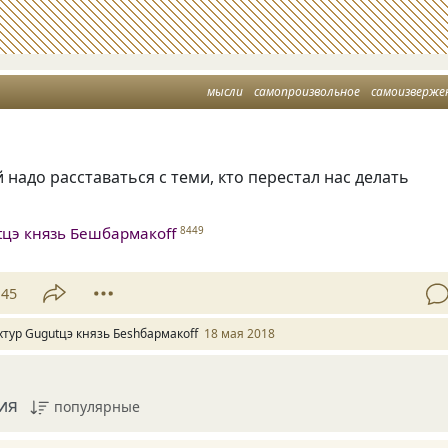
мысли
самопроизвольное
самоизверже
 надо расставаться с теми
,
кто перестал нас делать
tцэ князь Бешбармакоff
8449
45
хтур Gugutцэ князь Беshбармакоff
18 мая 2018
ия
популярные