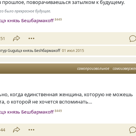
в прошлое, поворачиваешься затылком к будущему.
го было прекрасное будущее.
tцэ князь Бешбармакоff
8449
51
хтур Gugutцэ князь Беshбармакоff
01 июл 2015
самопроизвольное
самоизверже
ьно, когда единственная женщина, которую не можешь
та, о которой не хочется вспоминать…
tцэ князь Бешбармакоff
8449
44