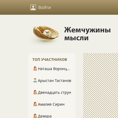
Войти
ТОП УЧАСТНИКОВ
Наташа Воронцова
Арыстан Тастанов
Двенадцать струн
Амалия Сирин
Демура