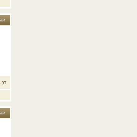
ние
97
ние