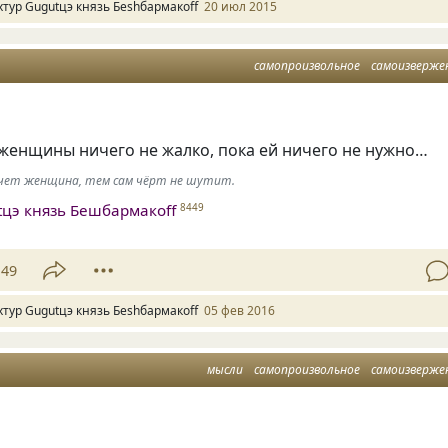
хтур Gugutцэ князь Беshбармакоff
20 июл 2015
самопроизвольное
самоизверже
женщины ничего не жалко, пока ей ничего не нужно…
хочет женщина, тем сам чёрт не шутит.
tцэ князь Бешбармакоff
8449
49
хтур Gugutцэ князь Беshбармакоff
05 фев 2016
мысли
самопроизвольное
самоизверже