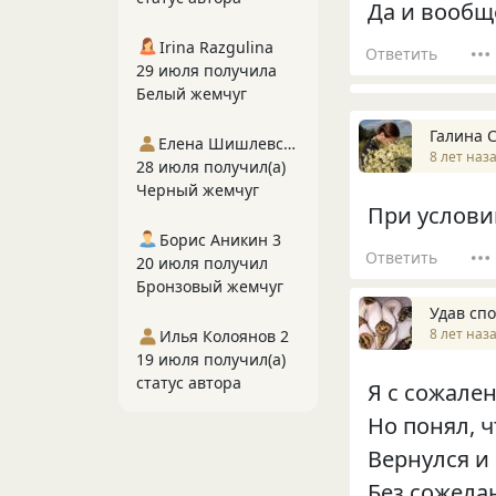
Да и вообще
Irina Razgulina
Ответить
29 июля получила
Белый жемчуг
Галина 
Елена Шишлевская
8 лет наз
28 июля получил(а)
Черный жемчуг
При условии
Борис Аникин 3
Ответить
20 июля получил
Бронзовый жемчуг
Удав сп
8 лет наз
Илья Колоянов 2
19 июля получил(а)
статус автора
Я с сожале
Но понял, ч
Вернулся и
Без сожела