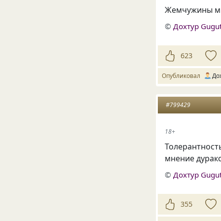
Жемчужины мы
©
Дохтур Gugu
623
Опубликовал
До
#799429
18+
Толерантност
мнение дурако
©
Дохтур Gugu
355