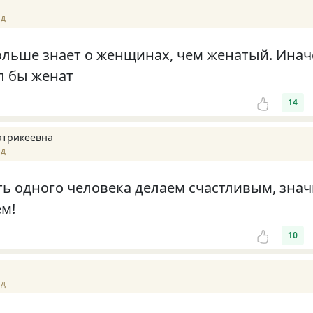
ад
ольше знает о женщинах, чем женатый. Инач
л бы женат
14
атрикеевна
ад
ть одного человека делаем счастливым, знач
ём!
10
ад