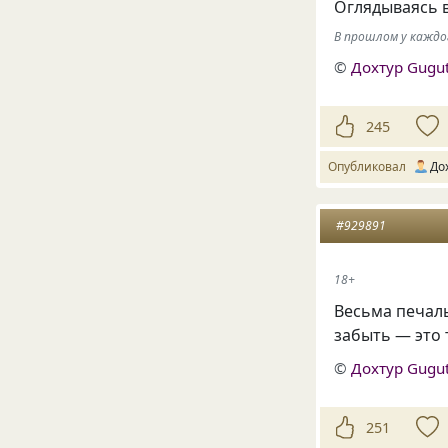
Оглядываясь 
В прошлом у каждо
©
Дохтур Gugu
245
Опубликовал
До
#929891
18+
Весьма печал
забыть — это 
©
Дохтур Gugu
251