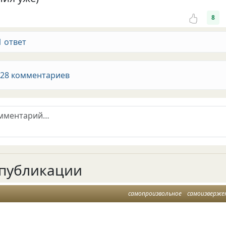
8
1 ответ
 28 комментариев
публикации
самопроизвольное
самоизверже