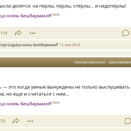
сли делятся: на перлы, пёрлы, спёрлы… и недопёрлы!
tцэ князь Бешбармакоff
8449
115
хтур Gugutцэ князь Беshбармакоff
11 ноя 2014
самопроизвольное
самоизверже
ь — это когда умные вынуждены не только выслушивать
в, но еще и считаться с ним…
tцэ князь Бешбармакоff
8449
72