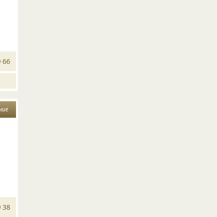
66
ние
38