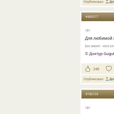
Опубликовал
До
#860377
18+
Для любимой 
Бог знает - чего 
©
Дохтур Gugu
246
Опубликовал
До
#786159
18+