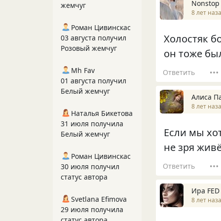
Nonstop
жемчуг
8 лет наз
Роман Цивинскас
Холостяк б
03 августа получил
Розовый жемчуг
он тоже бы
Mh Fav
Ответить
01 августа получил
Белый жемчуг
Алиса П
8 лет наз
Наталья Бикетова
31 июля получила
Если мы хо
Белый жемчуг
не зря жив
Роман Цивинскас
Ответить
30 июля получил
статус автора
Ира FED
Svetlana Efimova
8 лет наз
29 июля получила
статус автора