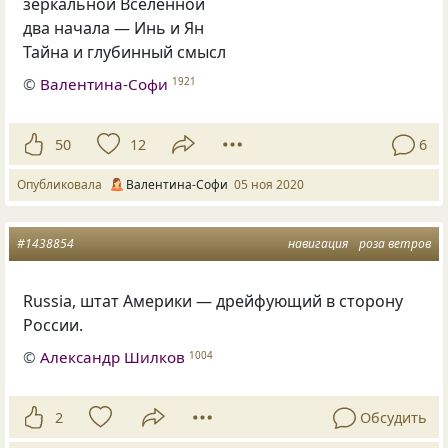
зеркальной Вселенной
два начала — Инь и Ян
Тайна и глубинный смысл
©
Валентина-Софи
1921
50
12
6
Опубликовала
Валентина-Софи
05 ноя 2020
#1438854
навигация
роза ветров
Russia, штат Америки — дрейфующий в сторону
России.
©
Александр Шилков
1004
2
Обсудить