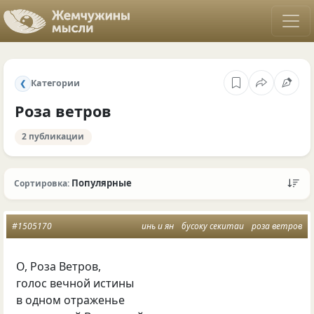
Категории
❮
Роза ветров
2 публикации
Популярные
Сортировка:
#1505170
инь и ян
бусоку секитаи
роза ветров
О, Роза Ветров,
голос вечной истины
в одном отраженье