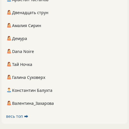
Двенадцать струн
Амалия Сирин
Демура
Dana Noire
Тай Ночка
Галина Суховерх
Константин Балухта
Валентина_Захарова
весь топ ⮕