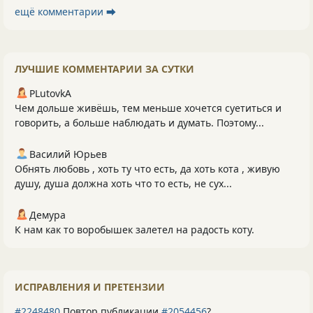
ещё комментарии ⮕
ЛУЧШИЕ КОММЕНТАРИИ ЗА СУТКИ
PLutоvkА
Чем дольше живёшь, тем меньше хочется суетиться и
говорить, а больше наблюдать и думать. Поэтому...
Василий Юрьев
Обнять любовь , хоть ту что есть, да хоть кота , живую
душу, душа должна хоть что то есть, не сух...
Демура
К нам как то воробышек залетел на радость коту.
ИСПРАВЛЕНИЯ И ПРЕТЕНЗИИ
#2248480
Повтор публикации
#2054456
?