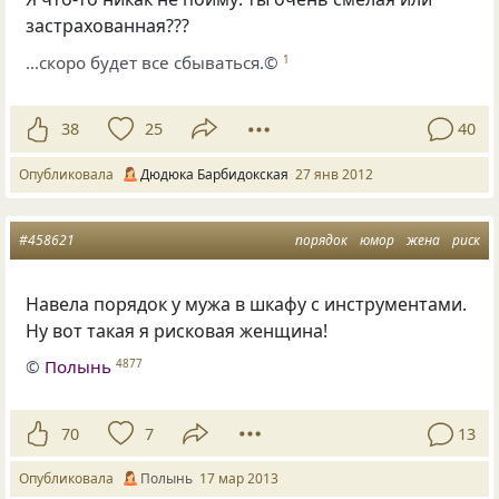
застрахованная???
…скоро будет все сбываться.©
1
38
25
40
Опубликовала
Дюдюка Барбидокская
27 янв 2012
#458621
порядок
юмор
жена
риск
Навела порядок у мужа в шкафу с инструментами.
Ну вот такая я рисковая женщина!
©
Полынь
4877
70
7
13
Опубликовала
Полынь
17 мар 2013