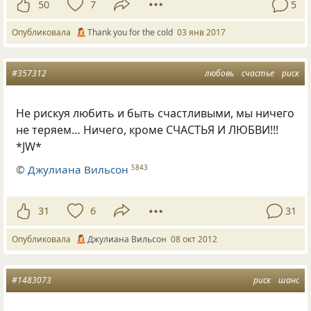
50
7
5
Опубликовала
Thank you for the cold
03 янв 2017
#357312
любовь
счастье
риск
Не рискуя любить и быть счастливыми, мы ничего
не теряем… Ничего, кроме СЧАСТЬЯ И ЛЮБВИ!!!
*JW*
©
Джулиана Вильсон
5843
31
6
31
Опубликовала
Джулиана Вильсон
08 окт 2012
#1483073
риск
шанс