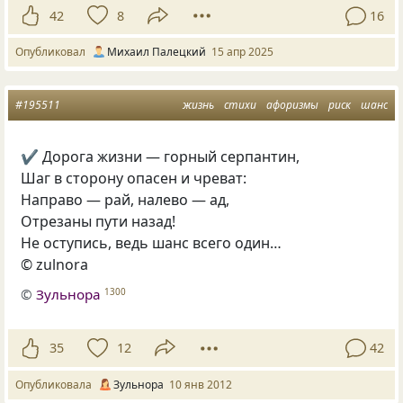
42
8
16
Опубликовал
Михаил Палецкий
15 апр 2025
#195511
жизнь
стихи
афоризмы
риск
шанс
✔ Дорога жизни — горный серпантин,
Шаг в сторону опасен и чреват:
Направо — рай, налево — ад,
Отрезаны пути назад!
Не оступись, ведь шанс всего один…
© zulnora
©
Зульнора
1300
35
12
42
Опубликовала
Зульнора
10 янв 2012