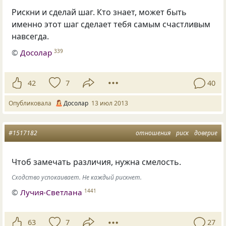
Рискни и сделай шаг. Кто знает, может быть
именно этот шаг сделает тебя самым счастливым
навсегда.
©
Досолар
339
42
7
40
Опубликовала
Досолар
13 июл 2013
#1517182
отношения
риск
доверие
Чтоб замечать различия, нужна смелость.
Сходство успокаивает. Не каждый рискнет.
©
Лучия-Светлана
1441
63
7
27