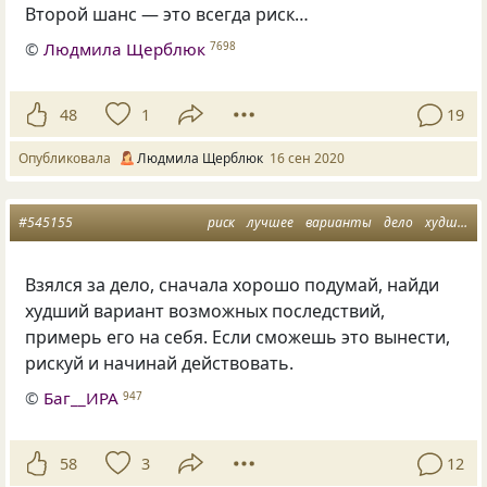
Второй шанс — это всегда риск…
©
Людмила Щерблюк
7698
48
1
19
Опубликовала
Людмила Щерблюк
16 сен 2020
#545155
риск
лучшее
варианты
дело
худшее
Взялся за дело, сначала хорошо подумай, найди
худший вариант возможных последствий,
примерь его на себя. Если сможешь это вынести,
рискуй и начинай действовать.
©
Баг__ИРА
947
58
3
12