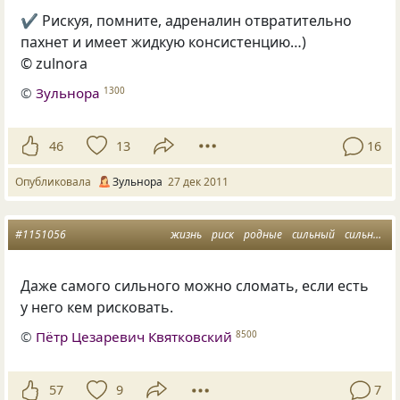
✔ Рискуя, помните, адреналин отвратительно
пахнет и имеет жидкую консистенцию…)
© zulnora
©
Зульнора
1300
46
13
16
Опубликовала
Зульнора
27 дек 2011
#1151056
жизнь
риск
родные
сильный
сильный и слабый
Даже самого сильного можно сломать, если есть
у него кем рисковать.
©
Пётр Цезаревич Квятковский
8500
57
9
7