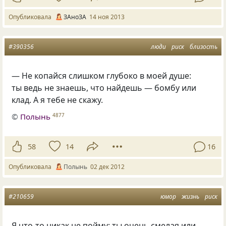
Опубликовала
ЗАноЗА
14 ноя 2013
#390356
люди
риск
близость
— Не копайся слишком глубоко в моей душе:
ты ведь не знаешь, что найдешь — бомбу или
клад. А я тебе не скажу.
©
Полынь
4877
58
14
16
Опубликовала
Полынь
02 дек 2012
#210659
юмор
жизнь
риск
Я что-то никак не пойму: ты очень смелая или