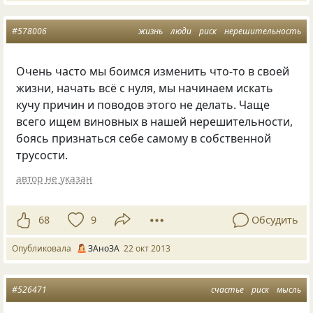
#578006
жизнь
люди
риск
нерешительность
Очень часто мы боимся изменить что-то в своей
жизни, начать всё с нуля, мы начинаем искать
кучу причин и поводов этого не делать. Чаще
всего ищем виновных в нашей нерешительности,
боясь признаться себе самому в собственной
трусости.
автор не указан
68
9
Обсудить
Опубликовала
ЗАноЗА
22 окт 2013
#526471
счастье
риск
мысль