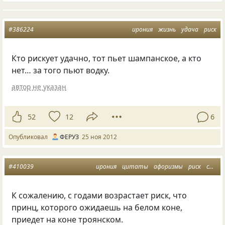
#386224
ирония
жизнь
удача
риск
Кто рискует удачно, тот пьет шампанское, а кто
нет… за того пьют водку.
автор не указан
52
12
6
Опубликовал
ФЕРУЗ
25 ноя 2012
#410039
ирония
цитаты
афоризмы
риск
статусы
К сожалению, с годами возрастает риск, что
принц, которого ожидаешь на белом коне,
приедет на коне троянском.