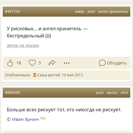
#491336
юмор
риск
ангел хранитель
У рисковых… и ангел-хранитель —
беспредельный.))))
автор не указан
18
5
Обсудить
Опубликовала
Саша ростоК
10 мая 2013
#686698
риск
мысли
кто
Больше всех рискует тот, кто никогда не рискует.
©
Иван Бунин
165