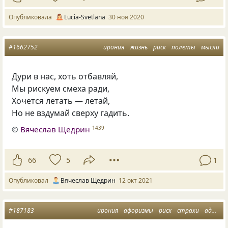
Опубликовала
Lucia-Svetlana
30 ноя 2020
#1662752
ирония
жизнь
риск
полеты
мысли
Дури в нас, хоть отбавляй,
Мы рискуем смеха ради,
Хочется летать — летай,
Но не вздумай сверху гадить.
©
Вячеслав Щедрин
1439
66
5
1
Опубликовал
Вячеслав Щедрин
12 окт 2021
#187183
ирония
афоризмы
риск
страхи
адреналин