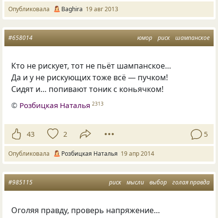
Опубликовала
Baghira
19 авг 2013
#658014
юмор
риск
шампанское
Кто не рискует, тот не пьёт шампанское…
Да и у не рискующих тоже всё — пучком!
Сидят и… попивают тоник с коньячком!
©
Розбицкая Наталья
2313
43
2
5
Опубликовала
Розбицкая Наталья
19 апр 2014
#985115
риск
мысли
выбор
голая правда
Оголяя правду, проверь напряжение…