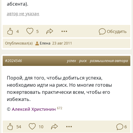
абсента).
автор не указан
4
5
Обсудить
Опубликовал(а)
Елена
23 авг 2011
#2024546
успех
риск
размышления автора
Порой, для того, чтобы добиться успеха,
необходимо идти на риск. Но многие готовы
пожертвовать практически всем, чтобы его
избежать.
©
Алексей Христинин
672
54
10
6