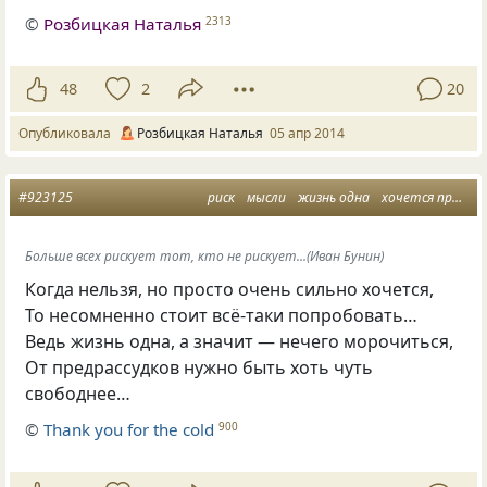
©
Розбицкая Наталья
2313
48
2
20
Опубликовала
Розбицкая Наталья
05 апр 2014
#923125
риск
мысли
жизнь одна
хочется пробуй
Больше всех рискует тот, кто не рискует...(Иван Бунин)
Когда нельзя, но просто очень сильно хочется,
То несомненно стоит всё-таки попробовать…
Ведь жизнь одна, а значит — нечего морочиться,
От предрассудков нужно быть хоть чуть
свободнее…
©
Thank you for the cold
900