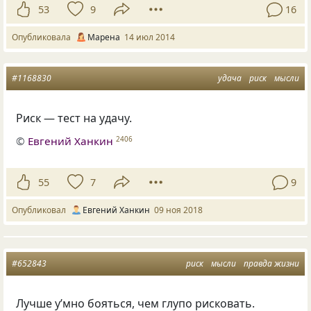
53
9
16
Опубликовала
Марена
14 июл 2014
#1168830
удача
риск
мысли
Риск — тест на удачу.
©
Евгений Ханкин
2406
55
7
9
Опубликовал
Евгений Ханкин
09 ноя 2018
#652843
риск
мысли
правда жизни
Лучше у’мно бояться, чем глупо рисковать.