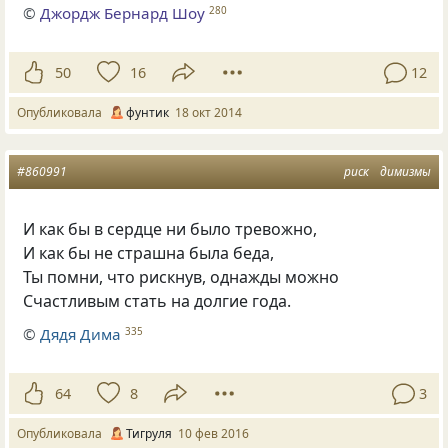
©
Джордж Бернард Шоу
280
50
16
12
Опубликовала
фунтик
18 окт 2014
#860991
риск
димизмы
И как бы в сердце ни было тревожно,
И как бы не страшна была беда,
Ты помни, что рискнув, однажды можно
Счастливым стать на долгие года.
©
Дядя Дима
335
64
8
3
Опубликовала
Тигруля
10 фев 2016