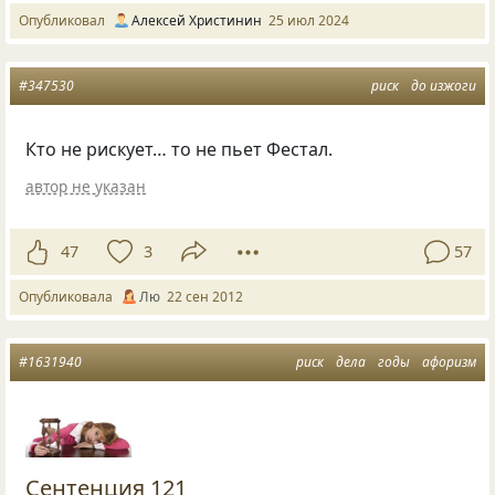
Опубликовал
Алексей Христинин
25 июл 2024
#347530
риск
до изжоги
Кто не рискует… то не пьет Фестал.
автор не указан
47
3
57
Опубликовала
Лю
22 сен 2012
#1631940
риск
дела
годы
афоризм
Сентенция 121