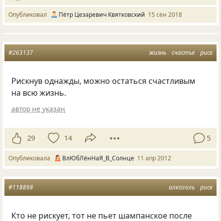
Опубликовал
Пётр Цезаревич Квятковский
15 сен 2018
#263137
жизнь
счастье
риск
Рискнув однажды, можно остаться счастливым
на всю жизнь.
автор не указан
29
14
5
Опубликовала
ВлЮбЛёнНаЯ_В_Солнце
11 апр 2012
#118898
алкоголь
риск
Кто не рискует, тот не пьет шампанское после