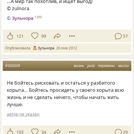
…А мир так похотлив, и ищет выгод)
© zulnora
©
Зульнора
1300
121
99
57
Опубликовала
Зульнора
26 янв 2012
#590009
жизнь
риск
перемены
мысли
Не бойтесь рисковать и остаться у разбитого
корыта… Бойтесь просидеть у своего корыта всю
жизнь и не сделать ничего, чтобы начать жить
лучше.
автор не указан
102
34
29