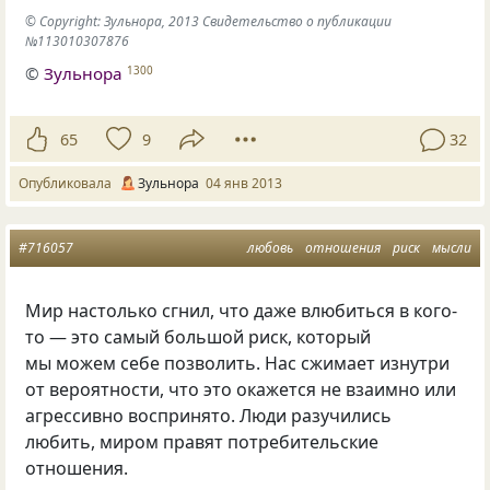
© Copyright: Зульнора, 2013 Свидетельство о публикации
№113010307876
©
Зульнора
1300
65
9
32
Опубликовала
Зульнора
04 янв 2013
#716057
любовь
отношения
риск
мысли
Мир настолько сгнил, что даже влюбиться в кого-
то — это самый большой риск, который
мы можем себе позволить. Нас сжимает изнутри
от вероятности, что это окажется не взаимно или
агрессивно воспринято. Люди разучились
любить, миром правят потребительские
отношения.