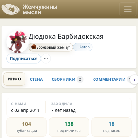
Дюдюка Барбидокская
Автор
Бронзовый жемчуг
Подписаться
›
ИНФО
СТЕНА
СБОРНИКИ
КОММЕНТАРИИ
2
14.9
С НАМИ
ЗАХОДИЛА
с 02 апр 2011
7 лет назад
104
138
18
публикации
подписчиков
подписок