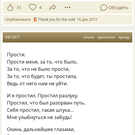
31
4
Обсудить
Опубликовала
Thank you for the cold
16 дек 2015
#815871
стихи
простила
прощу
Прости.
Прости меня, за то, что было,
За то, что не было прости,
За то, что будет, ты простила,
Ведь от него нам не уйти.
И я простил. Простил разлуку,
Простил, что был разорван путь.
Себя простил, такая штука…
Мне улыбнуться не забудь!
Окинь дальнейшее глазами,