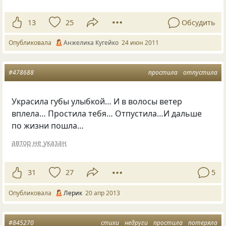
13
25
Обсудить
Опубликовала
Анжелика Кугейко
24 июн 2011
#478688
простила
отпустила
Украсила губы улыбкой… И в волосы ветер
вплела… Простила тебя… Отпустила…И дальше
по жизни пошла…
автор не указан
31
27
5
Опубликовала
Лерик
20 апр 2013
#845270
стихи
недруги
простила
потеряла