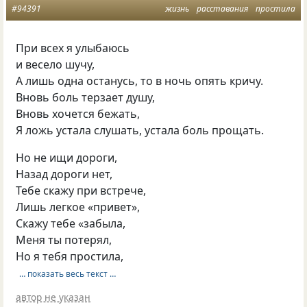
#94391
жизнь
расставания
простила
При всех я улыбаюсь
и весело шучу,
А лишь одна останусь, то в ночь опять кричу.
Вновь боль терзает душу,
Вновь хочется бежать,
Я ложь устала слушать, устала боль прощать.
Но не ищи дороги,
Назад дороги нет,
Тебе скажу при встрече,
Лишь легкое «привет»,
Скажу тебе «забыла,
Меня ты потерял,
Но я тебя простила,
… показать весь текст …
автор не указан