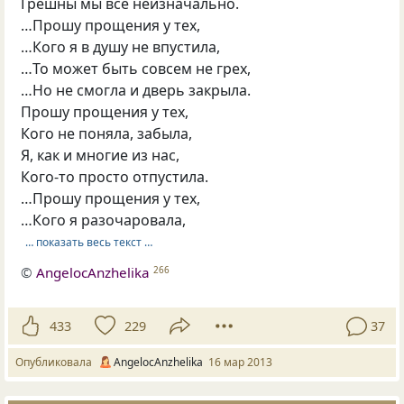
Грешны мы все неизначально.
…Прошу прощения у тех,
…Кого я в душу не впустила,
…То может быть совсем не грех,
…Но не смогла и дверь закрыла.
Прошу прощения у тех,
Кого не поняла, забыла,
Я, как и многие из нас,
Кого-то просто отпустила.
…Прошу прощения у тех,
…Кого я разочаровала,
… показать весь текст …
©
AngelocAnzhelika
266
433
229
37
Опубликовала
AngelocAnzhelika
16 мар 2013