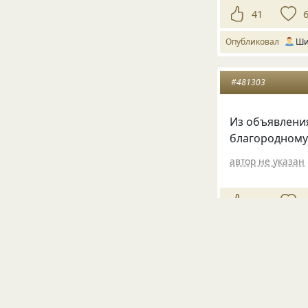
41
Опубликовал
Ши
#481303
Из объявления
благородному 
автор не указан
19
Опубликовала
V
#437779