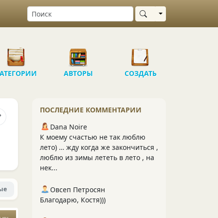
Выбрать область
АТЕГОРИИ
АВТОРЫ
СОЗДАТЬ
ПОСЛЕДНИЕ КОММЕНТАРИИ
Dana Noire
К моему счастью не так люблю
лето) … жду когда же закончиться ,
люблю из зимы лететь в лето , на
нек...
ые
Овсеп Петросян
Благодарю, Костя)))