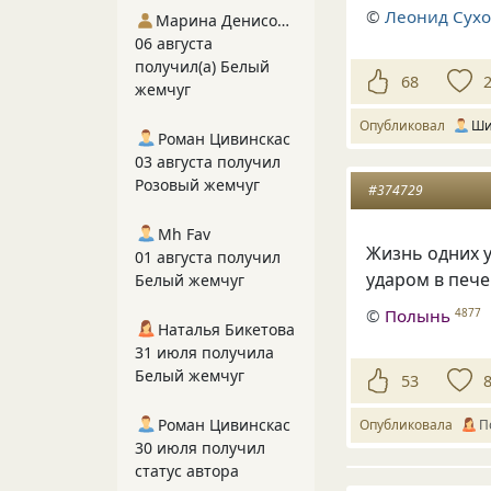
©
Леонид Сухо
Марина Денисова 5
06 августа
получил(а) Белый
68
жемчуг
Опубликовал
Ши
Роман Цивинскас
03 августа получил
Розовый жемчуг
#374729
Mh Fav
Жизнь одних у
01 августа получил
ударом в печ
Белый жемчуг
©
Полынь
4877
Наталья Бикетова
31 июля получила
Белый жемчуг
53
Роман Цивинскас
Опубликовала
П
30 июля получил
статус автора