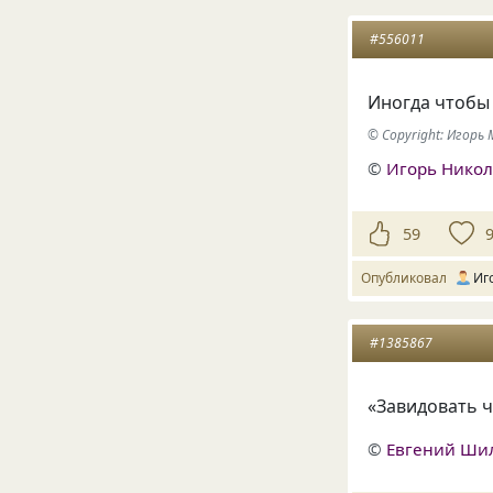
#556011
Иногда чтобы 
© Copyright: Игор
©
Игорь Нико
59
Опубликовал
Иг
#1385867
«Завидовать ч
©
Евгений Ши