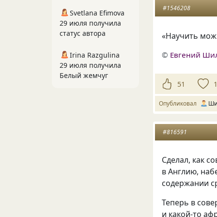
#1546208
Svetlana Efimova
29 июля получила
статус автора
«Научить можн
©
Евгений Ши
Irina Razgulina
29 июля получила
Белый жемчуг
51
Опубликовал
Ши
#816591
Сделал, как с
в Англию, наб
содержании с
Теперь в сове
и какой-то аф