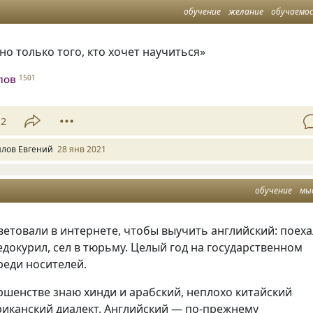
обучение
желание
обучаемо
о только того, кто хочет научиться»
лов
1501
12
лов Евгений
28 янв 2021
обучение
мы
оветовали в интернете, чтобы выучить английский: поех
едокурил, сел в тюрьму. Целый год на государственном
реди носителей.
ршенстве знаю хинди и арабский, неплохо китайский
риканский диалект. Английский — по-прежнему