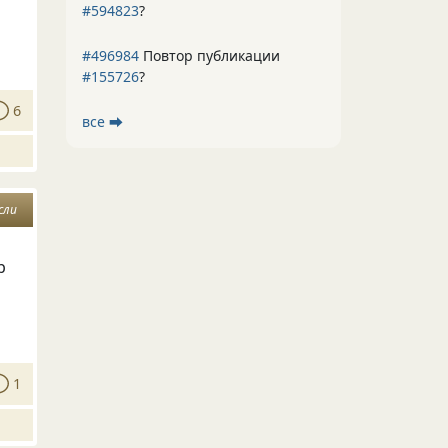
#594823
?
#496984
Повтор публикации
#155726
?
6
все ⮕
сли
р
1