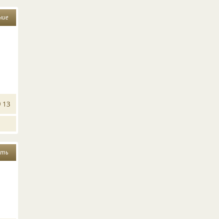
ние
13
сть