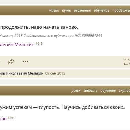
жизнь
путь
осознание
обучение
продвиже
продолжить, надо начать заново.
ь Мелькин, 2013 Свидетельство о публикации №213090901244
лаевич Мелькин
1019
9
орь Николаевич Мелькин
09 сен 2013
успех
зависть
обучение
глупо
ужим успехам — глупость. Научись добиваться своих»
лов
1501