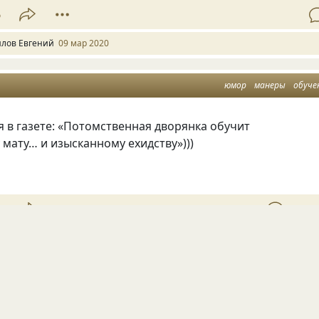
6
лов Евгений
09 мар 2020
юмор
манеры
обуче
 в газете: «Потомственная дворянка обучит
мату… и изысканному ехидству»)))
7
Обсуд
iks007
22 апр 2013
творчество
талант
обучение
педагог