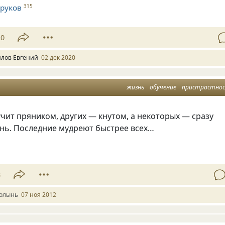
руков
315
20
лов Евгений
02 дек 2020
жизнь
обучение
пристрастно
чит пряником, других — кнутом, а некоторых — сразу
ень. Последние мудреют быстрее всех…
8
олынь
07 ноя 2012