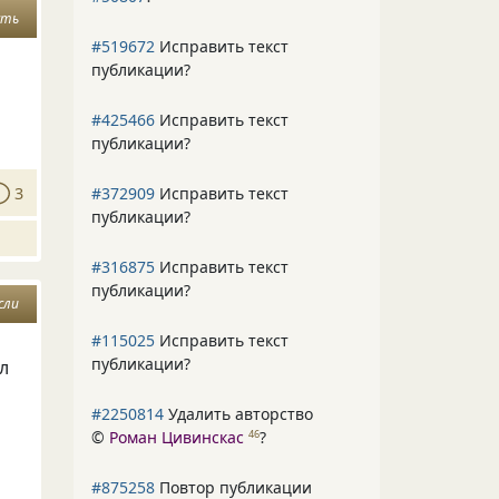
сть
#519672
Исправить текст
публикации?
#425466
Исправить текст
публикации?
3
#372909
Исправить текст
публикации?
#316875
Исправить текст
публикации?
сли
#115025
Исправить текст
публикации?
ал
#2250814
Удалить авторство
©
Роман Цивинскас
?
46
#875258
Повтор публикации