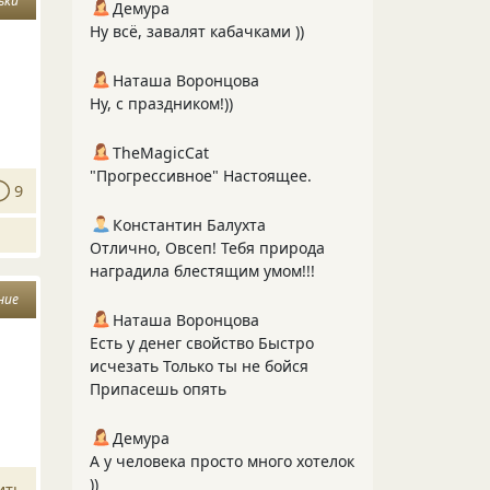
ьки
Демура
Ну всё, завалят кабачками ))
Наташа Воронцова
Ну, с праздником!))
TheMagicCat
"Прогрессивное" Настоящее.
9
Константин Балухта
Отлично, Овсеп! Тебя природа
наградила блестящим умом!!!
ние
Наташа Воронцова
Есть у денег свойство Быстро
исчезать Только ты не бойся
Припасешь опять
Демура
А у человека просто много хотелок
))
ить