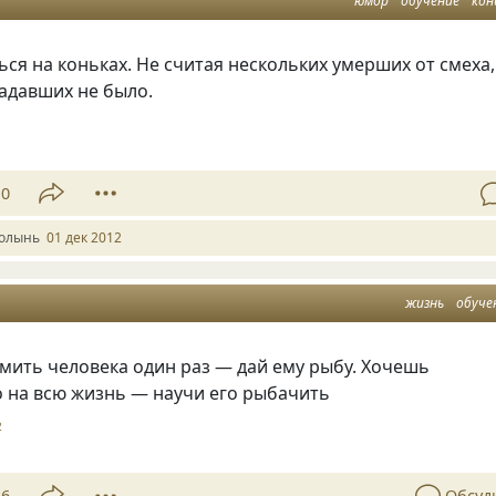
юмор
обучение
кон
ься на коньках. Не считая нескольких умерших от смеха,
адавших не было.
10
олынь
01 дек 2012
жизнь
обуче
мить человека один раз — дай ему рыбу. Хочешь
о на всю жизнь — научи его рыбачить
2
26
Обсуд