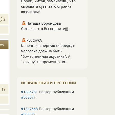
Порой, читая, замечаешь, что
сыровата суть, зато огранка
ювелирна!
2
Наташа Воронцова
Я знала, что Вы оцените)))
PLutоvkА
сть
Конечно, в первую очередь, в
человеке должна быть
"божественная акустика". А
"крышу" непременно по...
ИСПРАВЛЕНИЯ И ПРЕТЕНЗИИ
19
#1886781
Повтор публикации
#50807
?
#1347568
Повтор публикации
#50807
?