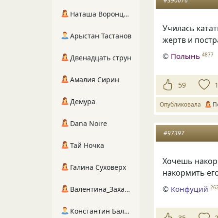
#390076
Наташа Воронцова
Училась катат
Арыстан Тастанов
жертв и постр
©
Полынь
4877
Двенадцать струн
Амалия Сирин
59
Демура
Опубликовала
П
Dana Noire
#97397
Тай Ночка
Хочешь накор
Галина Суховерх
накормить ег
©
Конфуций
26
Валентина_Захарова
Константин Балухта
35