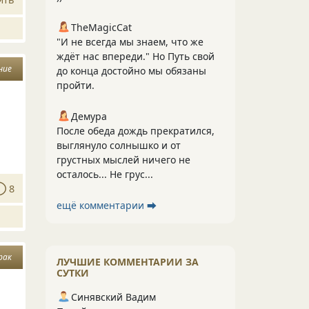
TheMagicCat
"И не всегда мы знаем, что же
ждёт нас впереди." Но Путь свой
ние
до конца достойно мы обязаны
пройти.
Демура
После обеда дождь прекратился,
выглянуло солнышко и от
грустных мыслей ничего не
осталось... Не грус...
8
ещё комментарии ⮕
рак
ЛУЧШИЕ КОММЕНТАРИИ ЗА
СУТКИ
Синявский Вадим