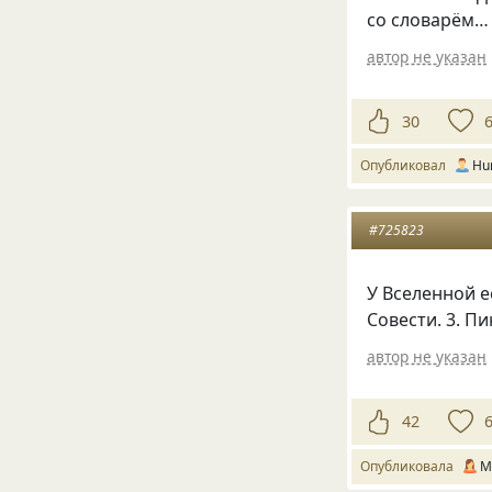
со словарём…
автор не указан
30
Опубликовал
Hu
#725823
У Вселенной е
Совести. 3. П
автор не указан
42
Опубликовала
М