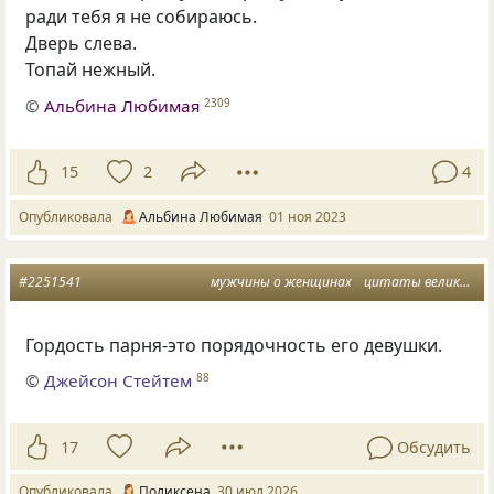
ради тебя я не собираюсь.
Дверь слева.
Топай нежный.
©
Альбина Любимая
2309
15
2
4
Опубликовала
Альбина Любимая
01 ноя 2023
#2251541
мужчины о женщинах
цитаты великих людей
Гордость парня-это порядочность его девушки.
©
Джейсон Стейтем
88
17
Обсудить
Опубликовала
Поликсена
30 июл 2026