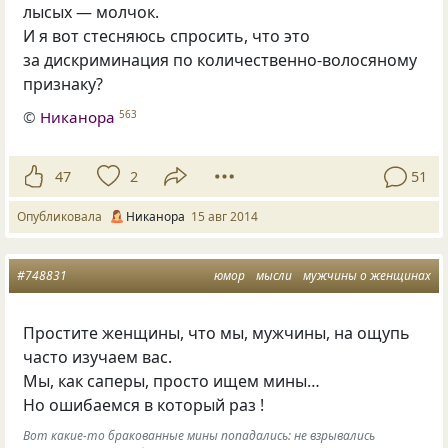
лысых — молчок.
И я вот стесняюсь спросить, что это
за дискриминация по количественно-волосяному
признаку?
©
Никанора
563
47
2
51
Опубликовала
Никанора
15 авг 2014
#748831
юмор
мысли
мужчины о женщинах
Простите женщины, что мы, мужчины, на ощупь
часто изучаем вас.
Мы, как саперы, просто ищем мины…
Но ошибаемся в который раз !
Вот какие-то бракованные мины попадались: не взрывались