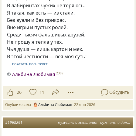
В лабиринтах чужих не теряюсь.
Я такая, как есть — из стали,
Без вуали и без прикрас,
Вне игры и пустых ролей.
Среди тысяч фальшивых друзей.
Не прошу я тепла у тех,
Чья душа — лишь картон и мех.
В этой честности — вся моя суть:
… показать весь текст …
©
Альбина Любимая
2309
26
11
Обсудить
Опубликовала
Альбина Любимая
22 янв 2026
#1968291
мужчины о женщинах
мужчины о дамах