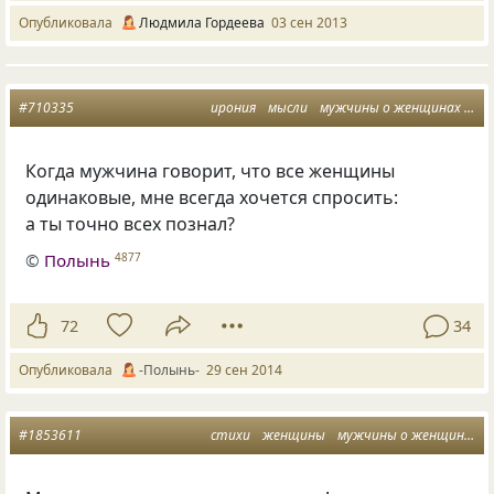
Опубликовала
Людмила Гордеева
03 сен 2013
#710335
ирония
мысли
мужчины о женщинах
мн
Когда мужчина говорит, что все женщины
одинаковые, мне всегда хочется спросить:
а ты точно всех познал?
©
Полынь
4877
72
34
Опубликовала
-Полынь-
29 сен 2014
#1853611
стихи
женщины
мужчины о женщинах