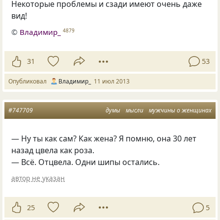
Некоторые проблемы и сзади имеют очень даже
вид!
©
Владимир_
4879
31
53
Опубликовал
Владимир_
11 июл 2013
#747709
думы
мысли
мужчины о женщинах
— Ну ты как сам? Как жена? Я помню, она 30 лет
назад цвела как роза.
— Всё. Отцвела. Одни шипы остались.
автор не указан
25
5