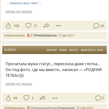
… показать весь текст …
автор не указан
100
21
24
Опубликовала
С ПРямБабаБахом
27 дек 2011
#589067
ирония
юмор
мысли
мужчины о женщинах
Прочитала мужа статус., пересохла даже глотка…
Он под фото, где мы вместе., написал — «РОДНАЯ
ТЕТКА»!)))
автор не указан
49
5
5
Опубликовала
ОтличницаЛегкогоПоведения
12 ноя 2013