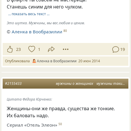
Станешь синим для него чулком.
… показать весь текст …
Это шутка. Мужчины, мы вас любим и ценим.
©
Аленка в Вообразилии
80
23
1
19
Опубликовала
Аленка в Вообразилии
20 июн 2014
#2155433
мужчины о женщинах
мужчины такие мужчины
Цитата Фёдора Юрченко:
Женщины-они же правда, существа же тонкие.
Их баловать надо.
Сериал «Отель Элеон»
50