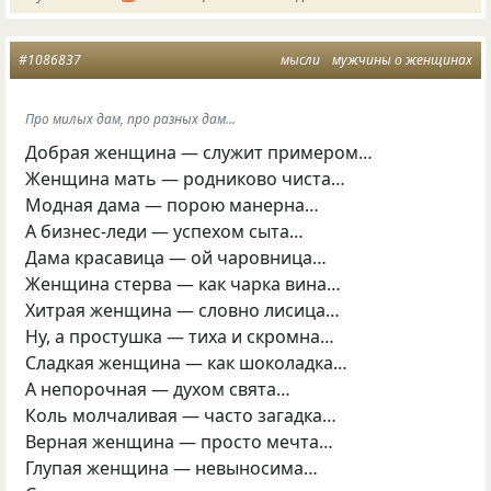
#1086837
мысли
мужчины о женщинах
Про милых дам, про разных дам...
Добрая женщина — служит примером…
Женщина мать — родниково чиста…
Модная дама — порою манерна…
А бизнес-леди — успехом сыта…
Дама красавица — ой чаровница…
Женщина стерва — как чарка вина…
Хитрая женщина — словно лисица…
Ну, а простушка — тиха и скромна…
Сладкая женщина — как шоколадка…
А непорочная — духом свята…
Коль молчаливая — часто загадка…
Верная женщина — просто мечта…
Глупая женщина — невыносима…