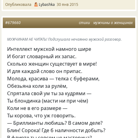
Опубликовала
Lybashka
30 янв 2015
#679660
стихи
мужчины о женщинах
МУЖЧИНАМ НЕ ЧИТАТЬ! Подслушала нечаянно мужской разговор.
Интеллект мужской намного шире
И богат словарный их запас.
Сколько женщин существует в мире!
И для каждой слово он припас.
Молода, красива — телка с буферами,
Обезьяна коли за рулём,
Спрятала свой ум ты за кудрями —
Ты блондинка (масти ни при чём)
Коли не в его размере —
Ты корова, что уж говорить.
— Бриллианты любишь? В самом деле?
Блин! Сорока! Где б наличности добыть?
В флирте ты совсем не мастерица?