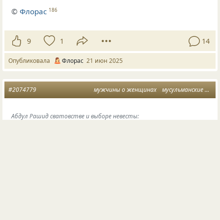
©
Флорас
186
9
1
14
Опубликовала
Флорас
21 июн 2025
#2074779
мужчины о женщинах
мусульманские женщины
Абдул Рашид сватовстве и выборе невесты:
Люди знакомятся между собой, когда знакомятся
их семьи, но красивой женщины должно быть
много в постели.
Сериал «Клон»
160
12
2