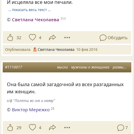
И исцеляла все мои печали.
… показать весь текст …
©
Светлана Чеколаева
717
32
4
Обсудить
Опубликовала
Светлана Чеколаева
10 фев 2016
#1110017
мысли
мужчины о женщинах
размышления вслух
Она была самой загадочной из всех разгаданных
им женщин.
х/ф "Полёты во сне и наяву"
©
Виктор Мережко
25
29
4
7