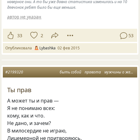
наверное они. А то бы уже давно статистика изменилась и на 10
девчонок ребят было бы еще меньше.
автор не указан
33
2
53
Опубликовала
Lybashka
02 фев 2015
#2199320
быть собой
правота
мужчины о женщинах
Ты прав
А может ты и прав —
Я не понимаю всех:
кому, как и что.
Не дано, и зачем?
В милосердие не играю,
Лицемерной не притворяюсь.