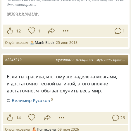
для некоторых ...
автор не указан
12
1
1
Опубликовал
ManInBlack
25 июн 2018
#2246319
мужчины о женщинах
мужчины против женщин
Если ты красива, и к тому же наделена мозгами,
и достаточно тесной вагиной, этого вполне
достаточно, чтобы заполучить весь мир.
©
Велимир Русаков
5
14
26
Опубликовала
Поликсена
09 июл 2026