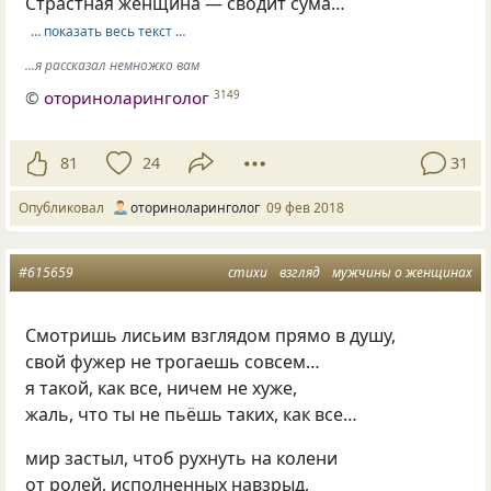
Страстная женщина — сводит сума…
… показать весь текст …
...я рассказал немножко вам
©
оториноларинголог
3149
81
24
31
Опубликовал
оториноларинголог
09 фев 2018
#615659
стихи
взгляд
мужчины о женщинах
Смотришь лисьим взглядом прямо в душу,
свой фужер не трогаешь совсем…
я такой, как все, ничем не хуже,
жаль, что ты не пьёшь таких, как все…
мир застыл, чтоб рухнуть на колени
от ролей, исполненных навзрыд,