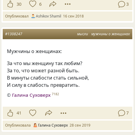
30
6
3
Опубликовал
Ashikov Shamil
16 сен 2018
#1308247
мысли
мужчины о женщинах
Мужчины о женщинах:
За что мы женщину так любим?
За то
,
что может разной быть.
В минуты слабости стать сильной,
И силу в слабость превратить.
©
Галина Суховерх
7182
41
7
Опубликовала
Галина Суховерх
28 сен 2019