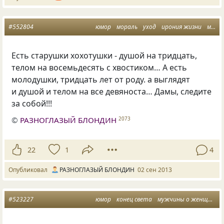
#552804
юмор
мораль
уход
ирония жизни
мужчины о женщинах
Есть старушки хохотушки - душой на тридцать,
телом на восемьдесять с хвостиком… А есть
молодушки, тридцать лет от роду. а выглядят
и душой и телом на все девяноста… Дамы, следите
за собой!!!
©
РАЗНОГЛАЗЫЙ БЛОНДИН
2073
22
1
4
Опубликовал
РАЗНОГЛАЗЫЙ БЛОНДИН
02 сен 2013
#523227
юмор
конец света
мужчины о женщинах