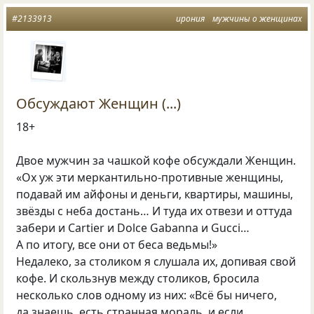
#2133913
ирония
мужчины о женщинах
Обсуждают Женщин (...)
18+
Двое мужчин за чашкой кофе обсуждали Женщин.
«Ох уж эти меркантильно-противные женщины,
подавай им айфоны и деньги, квартиры, машины,
звёзды с неба достань… И туда их отвези и оттуда
забери и Cartier и Dolce Gabanna и Gucci…
А по итогу, все они от беса ведьмы!»
Недалеко, за столиком я слушала их, допивая свой
кофе. И скользнув между столиков, бросила
несколько слов одному из них: «Всё бы ничего,
да знаешь, есть странная мораль, и если