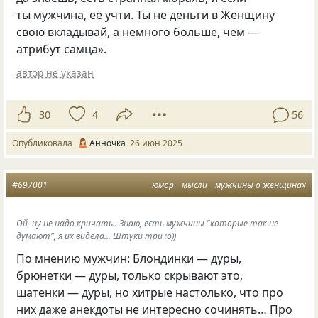
ты мужчина, её учти. Ты не деньги в Женщину
свою вкладывай, а немного больше, чем —
атрибут самца».
автор не указан
30
4
56
Опубликовала
Анночка
26 июн 2025
#697001
юмор
мысли
мужчины о женщинах
Ой, ну не надо кричать.. Знаю, есть мужчины "которые так не
думают", я их видела... Штуки три :о))
По мнению мужчин: Блондинки — дуры,
брюнетки — дуры, только скрывают это,
шатенки — дуры, но хитрые настолько, что про
них даже анекдоты не интересно сочинять… Про