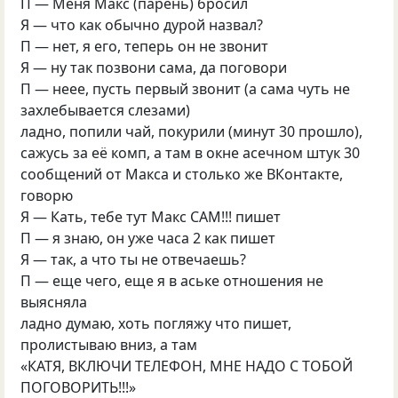
П — Меня Макс (парень) бросил
Я — что как обычно дурой назвал?
П — нет, я его, теперь он не звонит
Я — ну так позвони сама, да поговори
П — неее, пусть первый звонит (а сама чуть не
захлебывается слезами)
ладно, попили чай, покурили (минут 30 прошло),
сажусь за её комп, а там в окне асечном штук 30
сообщений от Макса и столько же ВКонтакте,
говорю
Я — Кать, тебе тут Макс САМ!!! пишет
П — я знаю, он уже часа 2 как пишет
Я — так, а что ты не отвечаешь?
П — еще чего, еще я в аське отношения не
выясняла
ладно думаю, хоть погляжу что пишет,
пролистываю вниз, а там
«КАТЯ, ВКЛЮЧИ ТЕЛЕФОН, МНЕ НАДО С ТОБОЙ
ПОГОВОРИТЬ!!!»