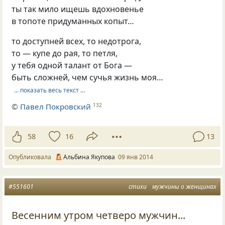
ты так мило ищешь вдохновенье
в топоте придуманных копыт…
то доступней всех, то недотрога,
то — купе до рая, то петля,
у тебя одной талант от Бога —
быть сложней, чем сучья жизнь моя…
… показать весь текст …
©
Павел Покровский
132
58
16
13
Опубликовала
Альбина Якупова
09 янв 2014
#551601
стихи
мужчины о женщинах
Весенним утром четверо мужчин...