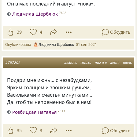
Он в мае последний и август «пока».
©
Людмила Щерблюк
7698
39
4
Обсудить
Опубликовала
Людмила Щерблюк
01 сен 2021
#767202
любовь
стихи
ты и я
лето
июнь
Подари мне июнь… с незабудками,
Ярким солнцем и звонким ручьем,
Васильками и счастья минутками…
Да чтоб ты непременно был в нем!
©
Розбицкая Наталья
2313
35
3
Обсудить