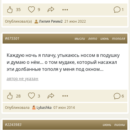
35
9
1
Опубликовал(а)
Лилия Римм2
21 июн 2022
#675501
мысли
лето
июнь
тополя
Каждую ночь я плачу, утыкаюсь носом в подушку
и думаю о нём… о том мудаке, который насажал
эти долбанные тополя у меня под окном…
автор не указан
28
3
6
Опубликовала
Lybashka
07 июн 2014
#2243983
июнь
пионы