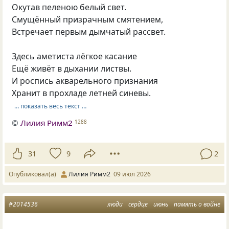
Окутав пеленою белый свет.
Смущённый призрачным смятением,
Встречает первым дымчатый рассвет.
Здесь аметиста лёгкое касание
Ещё живёт в дыхании листвы.
И роспись акварельного признания
Хранит в прохладе летней синевы.
… показать весь текст …
©
Лилия Римм2
1288
31
9
2
Опубликовал(а)
Лилия Римм2
09 июл 2026
#2014536
люди
сердце
июнь
память о войне