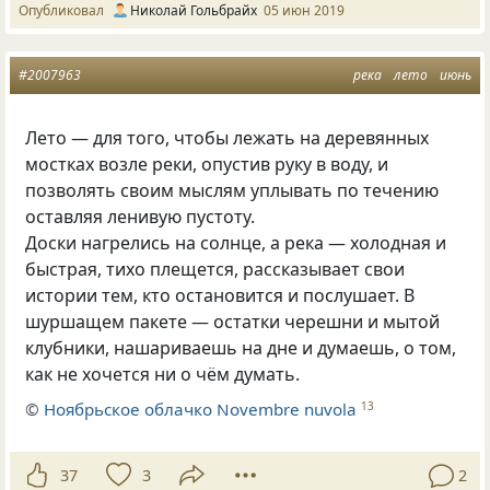
Опубликовал
Николай Гольбрайх
05 июн 2019
#2007963
река
лето
июнь
Лето — для того, чтобы лежать на деревянных
мостках возле реки, опустив руку в воду, и
позволять своим мыслям уплывать по течению
оставляя ленивую пустоту.
Доски нагрелись на солнце, а река — холодная и
быстрая, тихо плещется, рассказывает свои
истории тем, кто остановится и послушает. В
шуршащем пакете — остатки черешни и мытой
клубники, нашариваешь на дне и думаешь, о том,
как не хочется ни о чём думать.
©
Ноябрьское облачко Novembre nuvola
13
37
3
2