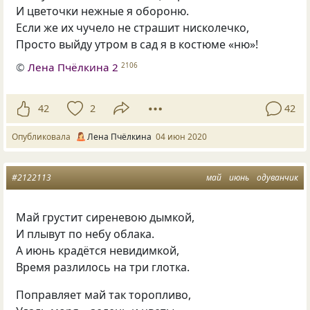
И цветочки нежные я обороню.
Если же их чучело не страшит нисколечко,
Просто выйду утром в сад я в костюме «ню»!
©
Лена Пчёлкина 2
2106
42
2
42
Опубликовала
Лена Пчёлкина
04 июн 2020
#2122113
май
июнь
одуванчик
Май грустит сиреневою дымкой,
И плывут по небу облака.
А июнь крадётся невидимкой,
Время разлилось на три глотка.
Поправляет май так торопливо,