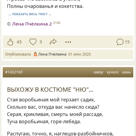
Полны очарованья и кокетства.
… показать весь текст …
©
Лена Пчёлкина 2
2106
43
3
15
Опубликовала
Лена Пчёлкина
01 июн 2020
#1432160
юмор
чучело
июнь
ВЫХОЖУ В КОСТЮМЕ "НЮ"...
Стая воробьиная мой терзает садик,
Сколько вас, откуда вас нанесло сюда?
Серая, крикливая, смерть моей рассаде,
Туча воробьиная, горе-лебеда.
Распугаю, точно, я, наглецов-разбойничков,