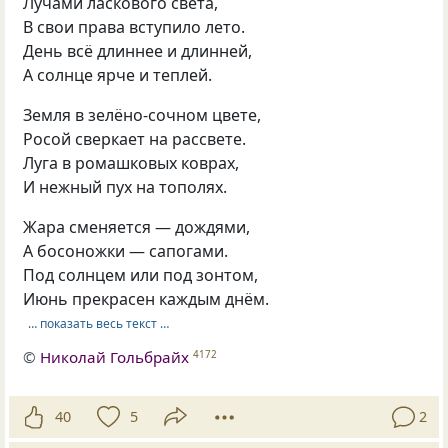
Лучами ласкового света,
В свои права вступило лето.
День всё длиннее и длинней,
А солнце ярче и теплей.
Земля в зелёно-сочном цвете,
Росой сверкает на рассвете.
Луга в ромашковых коврах,
И нежный пух на тополях.
Жара сменяется — дождями,
А босоножки — сапогами.
Под солнцем или под зонтом,
Июнь прекрасен каждым днём.
… показать весь текст …
©
Николай Гольбрайх
4172
40
5
2