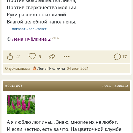
Против мокрейшества ливня,
Против сверкачества молнии.
Руки разнеженных лилий
Влагой целебной наполнены.
… показать весь текст …
©
Лена Пчёлкина 2
2106
41
5
17
Опубликовала
Лена Пчёлкина
04 июн 2021
#2241463
июнь
люпины
А я люблю люпины… Знаю, многие их не любят.
И если честно, есть за что. На цветочной клумбе