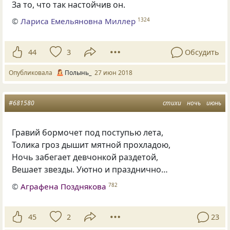
За то
,
что так настойчив он.
©
Лариса Емельяновна Миллер
1324
44
3
Обсудить
Опубликовала
Полынь_
27 июн 2018
#681580
стихи
ночь
июнь
Гравий бормочет под поступью лета,
Толика гроз дышит мятной прохладою,
Ночь забегает девчонкой раздетой,
Вешает звезды. Уютно и празднично…
©
Аграфена Позднякова
782
45
2
23