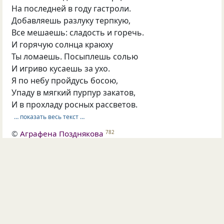
На последней в году гастроли.
Добавляешь разлуку терпкую,
Все мешаешь: сладость и горечь.
И горячую солнца краюху
Ты ломаешь. Посыплешь солью
И игриво кусаешь за ухо.
Я по небу пройдусь босою,
Упаду в мягкий пурпур закатов,
И в прохладу росных рассветов.
… показать весь текст …
©
Аграфена Позднякова
782
40
2
6
Опубликовала
Аграфена Позднякова
04 июн 2014
#1435582
июнь
любовь на расстоянии
утренний кофе