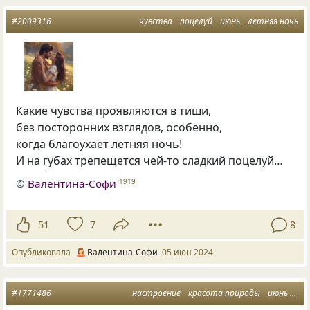
#2009316
чувства
поцелуй
июнь
летняя ночь
Какие чувства проявляются в тиши,
без посторонних взглядов, особенно,
когда благоухает летняя ночь!
И на губах трепещется чей-то сладкий поцелуй…
©
Валентина-Софи
1919
51
7
8
Опубликовала
Валентина-Софи
05 июн 2024
#1771486
настроение
красота природы
июнь
сир