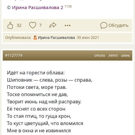
©
Ирина Расшивалова 2
1138
32
7
Обсудить
Опубликовала
Ирина Расшивалова
30 июн 2021
#1127774
стихи
лето
июнь
Идёт на горести облава:
Шиповник — слева
,
розы — справа
,
Потоки света
,
море трав.
Тоске опомниться не дав
,
Творит июнь над ней расправу.
Её теснят со всех сторон
То стая птиц
,
то гуща крон
,
То куст цветущий
,
что вломился
Мне в окна и не извинился