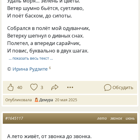
Удаль моря… зелень и цветы.
Ветер шумно бьётся, суетливо,
И поёт баском, до сипоты.
Собрался в полёт мой одуванчик,
Ветерку шепнул о дивных снах.
Полетел, а впереди сарайчик,
И повис, буквально в двух шагах.
… показать весь текст …
©
Ирина Рудзите
6
40
3
Обсудить
Опубликовала
Демура
20 мая 2025
#1645117
лето
звонок
июнь
А лето живёт, от звонка до звонка.