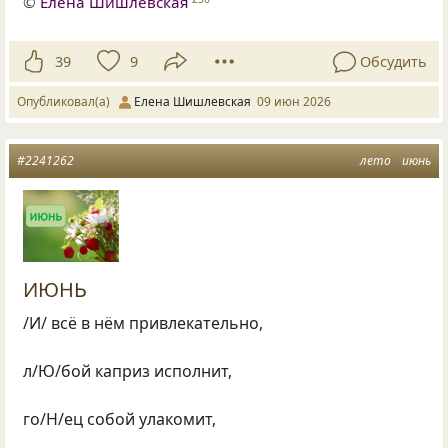
©
Елена Шишлевская
39
9
Обсудить
Опубликовал(а)
Елена Шишлевская
09 июн 2026
#2241262
лето
июнь
ИЮНЬ
/И/ всё в нём привлекательно,
л/Ю/бой каприз исполнит,
го/Н/ец собой улакомит,