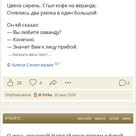
Цвела сирень. Стыл кофе на веранде,
Сплелись два узелка в один большой:
Он ей сказал:
— Вы любите лаванду?
— Конечно.
— Значит Вам к лицу прибой.
… показать весь текст …
©
Алеся Синеглазая
367
28
4
2
Опубликовала
М Irinka
30 мая 2024
#792915
просьба
мысли
гроза
июнь
О июнь грозовой! Напугай меня ветром и бурей,