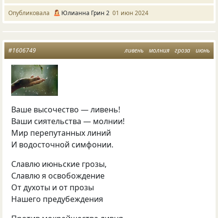
Опубликовала
Юлианна Грин 2
01 июн 2024
#1606749
ливень
молния
гроза
июнь
Ваше высочество — ливень!
Ваши сиятельства — молнии!
Мир перепутанных линий
И водосточной симфонии.
Славлю июньские грозы,
Славлю я освобождение
От духоты и от прозы
Нашего предубеждения