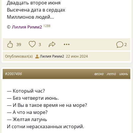
Двадцать второе июня
Высечена дата в сердцах
Миллионов людей…
©
Лилия Римм2
1288
39
3
2
Опубликовал(а)
Лилия Римм2
22 июн 2024
#2007496
весна
лето
июнь
— Который час?
— Без четверти июнь.
— И Вы в такое время не на море?
— А что на море?
— Желтая латунь
И сотни нерасказанных историй.