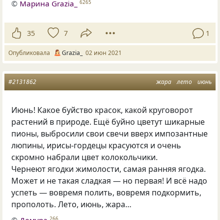
©
Марина Grazia_
6265
35
7
1
Опубликовала
Grazia_
02 июн 2021
#2131862
жара
лето
июнь
Июнь! Какое буйство красок, какой круговорот
растений в природе. Ещё буйно цветут шикарные
пионы, выбросили свои свечи вверх импозантные
люпины, ирисы-гордецы красуются и очень
скромно набрали цвет колокольчики.
Чернеют ягодки жимолости, самая ранняя ягодка.
Может и не такая сладкая — но первая! И всё надо
успеть — вовремя полить, вовремя подкормить,
прополоть. Лето, июнь, жара…
266