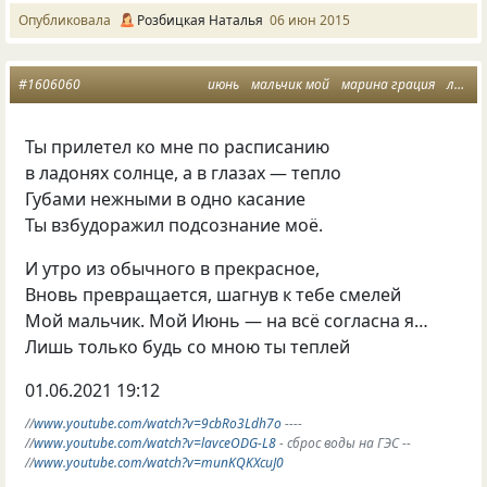
Опубликовала
Розбицкая Наталья
06 июн 2015
#1606060
июнь
мальчик мой
марина грация
лето любви
Ты прилетел ко мне по расписанию
в ладонях солнце, а в глазах — тепло
Губами нежными в одно касание
Ты взбудоражил подсознание моё.
И утро из обычного в прекрасное,
Вновь превращается, шагнув к тебе смелей
Мой мальчик. Мой Июнь — на всё согласна я…
Лишь только будь со мною ты теплей
01.06.2021
19:12
//
www.youtube.com/watch?v=9cbRo3Ldh7o
----
//
www.youtube.com/watch?v=lavceODG-L8
- сброс воды на ГЭС --
//
www.youtube.com/watch?v=munKQKXcuJ0