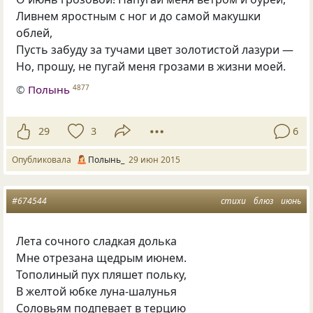
Ливнем яростным с ног и до самой макушки
облей,
Пусть забуду за тучами цвет золотистой лазури —
Но, прошу, не пугай меня грозами в жизни моей.
©
Полынь
4877
29
3
6
Опубликовала
Полынь_
29 июн 2015
#674544
стихи
блюз
июнь
Лета сочного сладкая долька
Мне отрезана щедрым июнем.
Тополиный пух пляшет польку,
В желтой юбке луна-шалунья
Соловьям подпевает в терцию