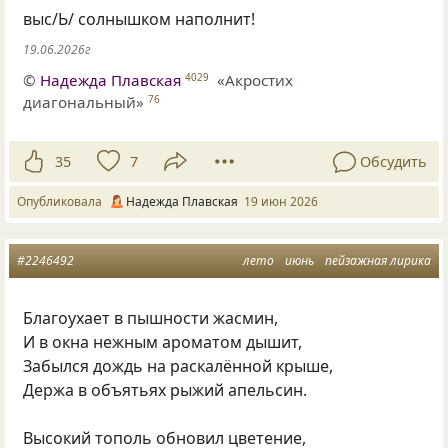
выс/Ь/ солнышком наполнит!
19.06.2026г
©
Надежда Плавская
«Акростих
4029
диагональный»
76
35
7
Обсудить
Опубликовала
Надежда Плавская
19 июн 2026
#2246492
лето
июнь
пейзажная лирика
Благоухает в пышности жасмин,
И в окна нежным ароматом дышит,
Забылся дождь на раскалённой крыше,
Держа в объятьях рыжий апельсин.
Высокий тополь обновил цветение,