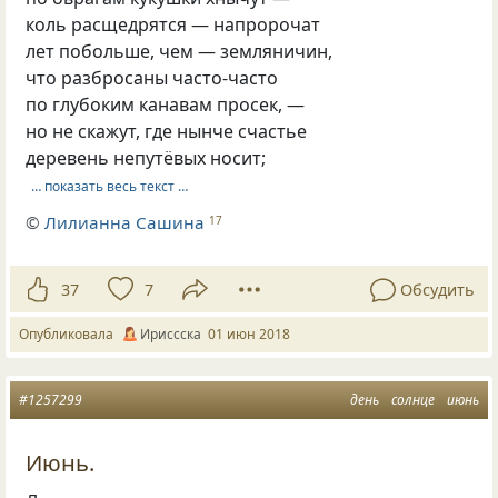
коль расщедрятся — напророчат
лет побольше, чем — земляничин,
что разбросаны часто-часто
по глубоким канавам просек, —
но не скажут, где нынче счастье
деревень непутёвых носит;
… показать весь текст …
©
Лилианна Сашина
17
37
7
Обсудить
Опубликовала
Ириссска
01 июн 2018
#1257299
день
солнце
июнь
Июнь.