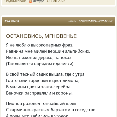
Опубликовала
Демура
30 июн 2026
#1430484
июнь
остановись игновенье
ОСТАНОВИСЬ, МГНОВЕНЬЕ!
Я не люблю высокопарных фраз,
Равнина мне милей вершин альпийских.
Июнь пижонил дерзко, напоказ
(Так хвалятся нарядом одалиски).
В свой тесный садик вышла, где с утра
Гортензии-гордячки в цвет лимона,
В малины цвет и злата-серебра
Веночки расправляли и короны.
Пионов розовел тончайший шелк
С карминно-красным бархатом в соседстве.
А розы, что забились в уголок,