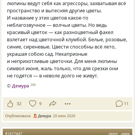
люпины ведут себя как агрессоры, захватывая всё
пространство и вытесняя другие цветы.
И название у этих цветов какое-то
неблагозвучное — волчьи цветы. Но ведь
красивый цветок — как разноцветный факел
взлетает над цветочной клумбой. Белые, розовые,
синие, сиреневые. Цвести способны всё лето,
украшая собою сад. Некапризные
и неприхотливые цветочки. Для меня люпины
символ июня, жаль только, что для срезки они
не годятся — в неволе долго не живут.
©
Демура
266
32
9
11
Опубликовала
Демура
20 июн 2026
#1617647
лето
июнь