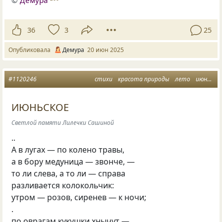
©
Демура
36
3
25
Опубликовала
Демура
20 июн 2025
#1120246
стихи
красота природы
лето
июнь
с
ИЮНЬСКОЕ
Светлой памяти Лилечки Сашиной
..
А в лугах — по колено травы,
а в бору медуница — звонче, —
то ли слева, а то ли — справа
разливается колокольчик:
утром — розов, сиренев — к ночи;
.
по оврагам кукушки хнычут —