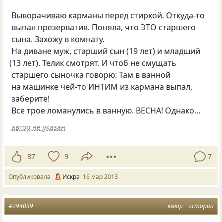
Выворачиваю карманы перед стиркой. Откуда-то
выпал презерватив. Поняла, что ЭТО старшего
сына. Захожу в комнату.
На диване муж, старший сын
(
19 лет) и младший
(
13 лет). Телик смотрят. И чтоб не смущать
старшего сыночка говорю: Там в ванной
на машинке чей-то ИНТИМ из кармана выпал,
заберите!
Все трое ломанулись в ванную. ВЕСНА! Однако…
автор не указан
87
9
7
Опубликовала
Искра
16 мар 2013
#294039
юмор
истории