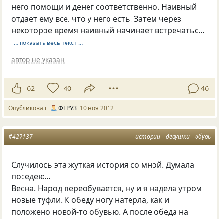
него помощи и денег соответственно. Наивный
отдает ему все, что у него есть. Затем через
некоторое время наивный начинает встречатьс…
… показать весь текст …
автор не указан
62
40
46
Опубликовал
ФЕРУЗ
10 ноя 2012
#427137
истории
девушки
обувь
Случилось эта жуткая история со мной. Думала
поседею…
Весна. Народ переобувается, ну и я надела утром
новые туфли. К обеду ногу натерла, как и
положено новой-то обувью. А после обеда на