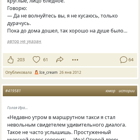
круглые, лицо бледное.
Говорю:
— Да не волнуйтесь вы, я не кусаюсь, только
дурачусь.
Пока до дома дошел, так хорошо на душе было…
автор не указан
203
61
64
Опубликовала
Ice_cream
26 янв 2012
#419581
юмор
истории
Голая Ира...
«Недавно утром в маршрутном такси я стал
невольным свидетелем удивительного диалога.
Такое не часто услышишь. Простуженный
мужской голос говорит: — Ира! Открой дверь,