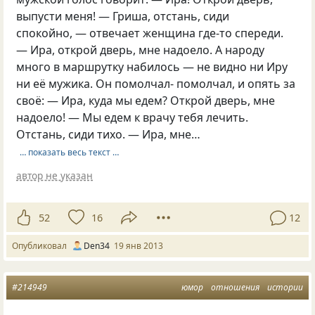
выпусти меня! — Гриша, отстань, сиди
спокойно, — отвечает женщина где-то спереди.
— Ира, открой дверь, мне надоело. А народу
много в маршрутку набилось — не видно ни Иру
ни её мужика. Он помолчал- помолчал, и опять за
своё: — Ира, куда мы едем? Открой дверь, мне
надоело! — Мы едем к врачу тебя лечить.
Отстань, сиди тихо. — Ира, мне…
… показать весь текст …
автор не указан
52
16
12
Опубликовал
Den34
19 янв 2013
#214949
юмор
отношения
истории