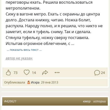
переговоры ехать. Решила воспользоваться
метрополитеном.
Сижу в вагоне метро. Ехать с окраины до центра
долго. Достала книжку, читаю. Ножка болит,
распухла. Народу полно, и я решила, что никто не
заметит, если я туфель сниму. Так и сделала.
Стянула туфельку, ножку сверху поставила.
Испытав огромное облегчение, с …
… показать весь текст …
автор не указан
73
14
24
Опубликовала
Искра
29 янв 2013
#420621
юмор
истории