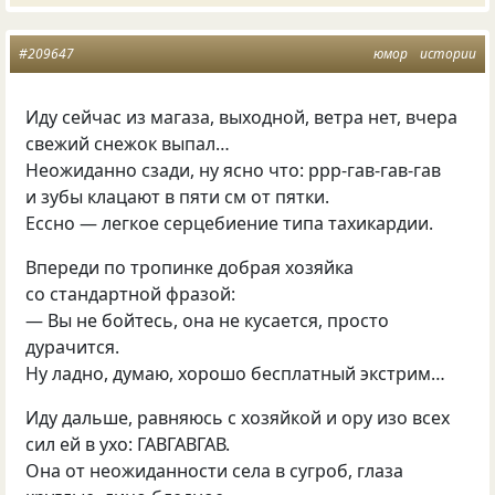
#209647
юмор
истории
Иду сейчас из магаза, выходной, ветра нет, вчера
свежий снежок выпал…
Неожиданно сзади, ну ясно что: ррр-гав-гав-гав
и зубы клацают в пяти см от пятки.
Ессно — легкое серцебиение типа тахикардии.
Впереди по тропинке добрая хозяйка
со стандартной фразой:
— Вы не бойтесь, она не кусается, просто
дурачится.
Ну ладно, думаю, хорошо бесплатный экстрим…
Иду дальше, равняюсь с хозяйкой и ору изо всех
сил ей в ухо: ГАВГАВГАВ.
Она от неожиданности села в сугроб, глаза