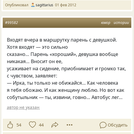
Опубликовал
sagittarius
01 фев 2012
#99582
юмор
истории
Входят вчера в маршрутку парень с девушкой.
Хотя входят — это сильно
сказано… Парень
«
хороший», девушка вообще
никакая… Вносит он ее,
усаживает на сидение, приобнимает и громко так,
с чувством, заявляет:
— Ирка, ты только не обижайся… Как человека
я тебя обожаю. И как женщину люблю. Hо вот как
собутыльник — ты, извини, говно… Автобус лег…
автор не указан
54
44
Обсудить