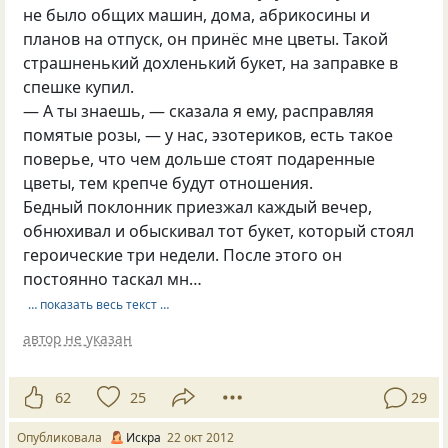
не было общих машин, дома, абрикосины и
планов на отпуск, он принёс мне цветы. Такой
страшненький дохленький букет, на заправке в
спешке купил.
— А ты знаешь, — сказала я ему, расправляя
помятые розы, — у нас, эзотериков, есть такое
поверье, что чем дольше стоят подаренные
цветы, тем крепче будут отношения.
Бедный поклонник приезжал каждый вечер,
обнюхивал и обыскивал тот букет, который стоял
героические три недели. После этого он
постоянно таскал мн…
… показать весь текст …
автор не указан
62
25
29
Опубликовала
Искра
22 окт 2012