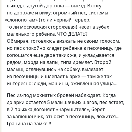
выход, с другой дорожка — выезд. Вхожу
по дорожке и вижу: огромный пес, системы
«
слонопотам»
(
то ли черный терьер,
то ли московская сторожевая) несет в зубах
маленького ребенка. ЧТО ДЕЛАТЬ?
Обмирая, готовлюсь визжать не своим голосом,
но пес спокойно кладет ребенка в песочницу, где
копошатся еще двое таких же, и укладывается
рядом, морда на лапы, типа дремлет. Второй
малыш, оглянувшись на собаку, вылезает
из песочницы и шлепает к арке — там же так
интересно: люди, машины, оживленная улица…
Пес из-под мохнатых бровей наблюдает. Когда
до арки остается 5 малышачьих шагов, пес встает,
в 2 прыжка догоняет
«
нарушителя», берет
за капюшончик, относит в песочницу, ложится…
Граница на замке!!!