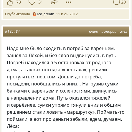
73
31
20
Опубликовала
Ice_cream
11 июн 2012
#185484
юмор
истории
смех
Надо мне было сходить в погреб за вареньем,
зашёл за Лёхой, и без слов выдвинулись в путь.
Погреб находился в 5 остановках от родного
дома, а так как погодка
«
шептала», решили
прогуляться пешком. Дошли до погреба,
посидели, пообщались и вниз… Нагрузив сумки
банками с вареньем и солёностями, двинулись
в направлении дома. Путь оказался тяжелей
и серьёзнее, сумки упрямо тянули вниз и общим
решением стали ловить
«
маршрутку». Поймать-то
поймали, а вот про деньги забыли, едем, думаем.
Лёха: