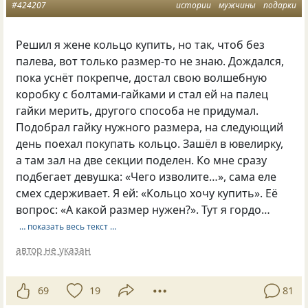
#424207
истории
мужчины
подарки
Решил я жене кольцо купить, но так, чтоб без
палева, вот только размер-то не знаю. Дождался,
пока уснёт покрепче, достал свою волшебную
коробку с болтами-гайками и стал ей на палец
гайки мерить, другого способа не придумал.
Подобрал гайку нужного размера, на следующий
день поехал покупать кольцо. Зашёл в ювелирку,
а там зал на две секции поделен. Ко мне сразу
подбегает девушка: «Чего изволите…», сама еле
смех сдерживает. Я ей: «Кольцо хочу купить». Её
вопрос: «А какой размер нужен?». Тут я гордо…
… показать весь текст …
автор не указан
69
19
81