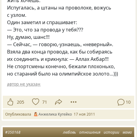
жить хочешь.
Испугалась, а штаны на проволоке, вожусь
с узлом.
Один заметил и спрашивает:
— Это, что за провода у тебя???
Ну, думаю, шанс!!!
— Сейчас, — говорю,-узнаешь, «неверный».
Взяла два конца провода, как бы собираясь
их соединить и крикнула: — Аллах Акбар!!!
Не спортсмены конечно, бежали плохонько,
но стараний было на олимпийское золото…)))
автор не указан
205
71
10
Опубликовала
Анжелика Кугейко
17 ноя 2011
#350168
любовь
отношения
истории
мама