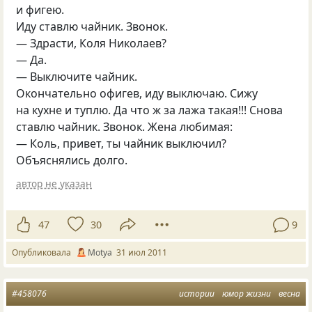
и фигею.
Иду ставлю чайник. Звонок.
— Здрасти, Коля Николаев?
— Да.
— Выключите чайник.
Окончательно офигев, иду выключаю. Сижу
на кухне и туплю. Да что ж за лажа такая!!! Снова
ставлю чайник. Звонок. Жена любимая:
— Коль, привет, ты чайник выключил?
Объяснялись долго.
автор не указан
47
30
9
Опубликовала
Motya
31 июл 2011
#458076
истории
юмор жизни
весна