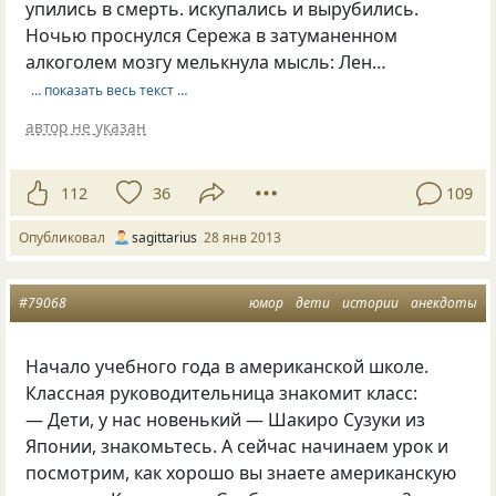
упились в смерть. искупались и вырубились.
Ночью проснулся Сережа в затуманенном
алкоголем мозгу мелькнула мысль: Лен…
… показать весь текст …
автор не указан
112
36
109
Опубликовал
sagittarius
28 янв 2013
#79068
юмор
дети
истории
анекдоты
Начало учебного года в американской школе.
Классная руководительница знакомит класс:
— Дети, у нас новенький — Шакиро Сузуки из
Японии, знакомьтесь. А сейчас начинаем урок и
посмотрим, как хорошо вы знаете американскую