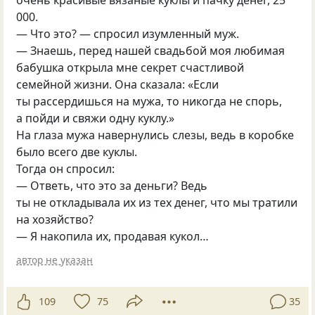
очень красивые вязаные куклы и пачку денег, 25
000.
— Что это? — спросил изумленный муж.
— Знаешь, перед нашей свадьбой моя любимая
бабушка открыла мне секрет счастливой
семейной жизни. Она сказала: «Если
ты рассердишься на мужа, то никогда не спорь,
а пойди и свяжи одну куклу.»
На глаза мужа навернулись слезы, ведь в коробке
было всего две куклы.
Тогда он спросил:
— Ответь, что это за деньги? Ведь
ты не откладывала их из тех денег, что мы тратили
на хозяйство?
— Я накопила их, продавая кукол…
автор не указан
109
75
35