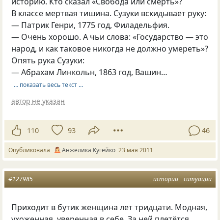
историю. Кто сказал «Свобода или смерть»?
В классе мертвая тишина. Сузуки вскидывает руку:
— Патрик Генри, 1775 год, Филадельфия.
— Очень хорошо. А чьи слова: «Государство — это
народ, и как таковое никогда не должно умереть»?
Опять рука Сузуки:
— Абрахам Линкольн, 1863 год, Вашин…
… показать весь текст …
автор не указан
110
93
46
Опубликовала
Анжелика Кугейко
23 мая 2011
#127985
истории
ситуации
Приходит в бутик женщина лет тридцати. Модная,
ухоженная, уверенная в себе. За ней плетётся