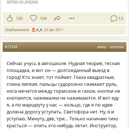
автор не указан
135
104
13
Опубликовала
А_А
25 авг 2011
#73398
юмор
истории
Сейчас учусь в автошколе. Нудная теория, тесная
площадка, и вот он — долгожданный выезд в
город! Кто знает, тот поймет. Глаза квадратные,
спина липкая, пальцы судорожно сжимают руль,
нога мечется между тормозом и газом, кнопки не
кнопаются, нажималки не нажимаются. И вот еду
я, а по маршруту у нас — кольцо, где я по идее
должна дорогу уступать. Светофора нет. Ну, я и
уступаю. Минуту, две, три… Только начинаю тихо
красться — опять кто-нибудь летит. Инструктор,