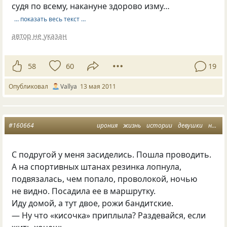
судя по всему, накануне здорово изму…
… показать весь текст …
автор не указан
58
60
19
Опубликовал
Vallya
13 мая 2011
#160664
ирония
жизнь
истории
девушки
находчивость
С подругой у меня засиделись. Пошла проводить.
А на спортивных штанах резинка лопнула,
подвязалась, чем попало, проволокой, ночью
не видно. Посадила ее в маршрутку.
Иду домой, а тут двое, рожи бандитские.
— Ну что
«
кисочка» приплыла? Раздевайся, если