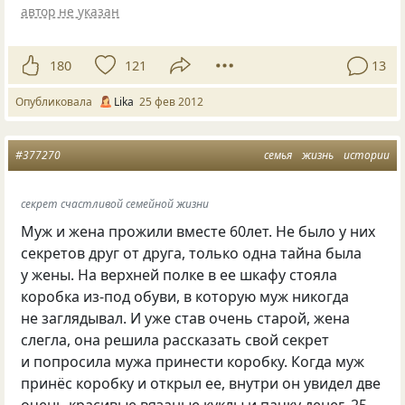
автор не указан
180
121
13
Опубликовала
Lika
25 фев 2012
#377270
семья
жизнь
истории
секрет счастливой семейной жизни
Муж и жена прожили вместе 60лет. Не было у них
секретов друг от друга, только одна тайна была
у жены. На верхней полке в ее шкафу стояла
коробка из-под обуви, в которую муж никогда
не заглядывал. И уже став очень старой, жена
слегла, она решила рассказать свой секрет
и попросила мужа принести коробку. Когда муж
принёс коробку и открыл ее, внутри он увидел две