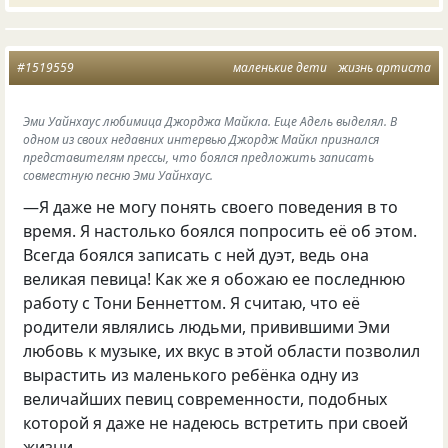
#1519559
маленькие дети
жизнь артиста
Эми Уайнхаус любимица Джорджа Майкла. Еще Адель выделял. В
одном из своих недавних интервью Джордж Майкл признался
представителям прессы, что боялся предложить записать
совместную песню Эми Уайнхаус.
—Я даже не могу понять своего поведения в то
время. Я настолько боялся попросить её об этом.
Всегда боялся записать с ней дуэт, ведь она
великая певица! Как же я обожаю ее последнюю
работу с Тони Беннеттом. Я считаю, что её
родители являлись людьми, привившими Эми
любовь к музыке, их вкус в этой области позволил
вырастить из маленького ребёнка одну из
величайших певиц современности, подобных
которой я даже не надеюсь встретить при своей
жизни.