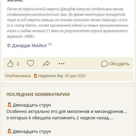
После её трагической смерти Джордж написал отдельную песню,
посвященную исключительно Эми. Во время некоторых концертов
тура в год смерти певицы он также исполнял песню Уайнхаус «Love
Is a Losing Game», позже признанной одной из самых проникновенных
песен о любви начала 21 века по результатам опроса музыкального
журнала «NME».
©
Джордж Майкл
70
2
Обсудить
Опубликовала
Happiness Ray
05 дек 2020
ПОСЛЕДНИЕ КОММЕНТАРИИ
Двенадцать струн
Особенно актуально это для мизогинов и мизандринов...
о которых я обещала напомнить 2 недели назад....
Двенадцать струн