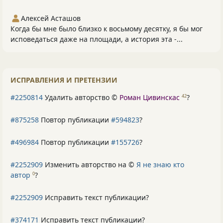
Алексей Асташов
Когда бы мне было близко к восьмому десятку, я бы мог
исповедаться даже на площади, а история эта -...
ИСПРАВЛЕНИЯ И ПРЕТЕНЗИИ
#2250814
Удалить авторство ©
Роман Цивинскас
?
42
#875258
Повтор публикации
#594823
?
#496984
Повтор публикации
#155726
?
#2252909
Изменить авторство на ©
Я не знаю кто
автор
?
0
#2252909
Исправить текст публикации?
#374171
Исправить текст публикации?