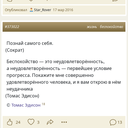
Опубликовал
Star_Rover
17 мар 2016
#373022
жизнь
беспокойство
Познай самого себя.
(
Сократ)
Беспокойство — это неудовлетворённость,
а неудовлетворённость — первейшее условие
прогресса. Покажите мне совершенно
удовлетворённого человека, и я вам открою в нём
неудачника
(
Томас Эдисон)
©
Томас Эдисон
18
24
3
13