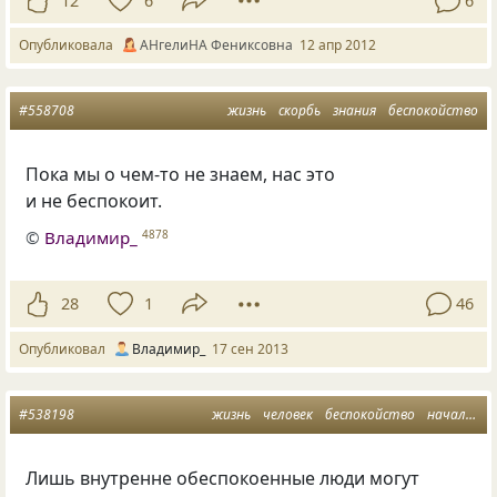
12
6
6
Опубликовала
АНгелиНА Фениксовна
12 апр 2012
#558708
жизнь
скорбь
знания
беспокойство
Пока мы о чем-то не знаем, нас это
и не беспокоит.
©
Владимир_
4878
28
1
46
Опубликовал
Владимир_
17 сен 2013
#538198
жизнь
человек
беспокойство
начальник
Лишь внутренне обеспокоенные люди могут