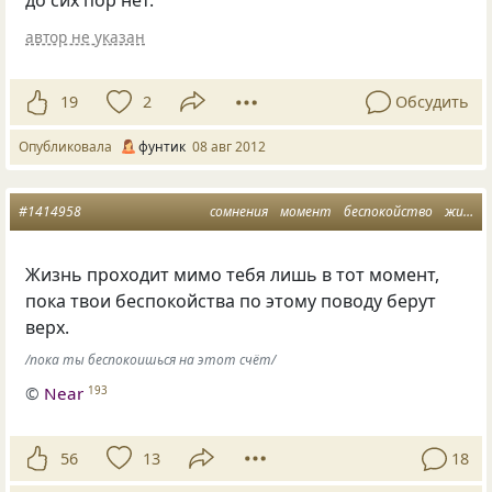
до сих пор нет.
автор не указан
19
2
Обсудить
Опубликовала
фунтик
08 авг 2012
#1414958
сомнения
момент
беспокойство
жизнь проходит
Жизнь проходит мимо тебя лишь в тот момент,
пока твои беспокойства по этому поводу берут
верх.
/пока ты беспокоишься на этот счёт/
©
Near
193
56
13
18