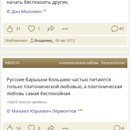
начать беспокоить других.
©
Дэн Миллмэн
45
31
1
47
Опубликовал
Владимир_
06 авг 2013
#869216
платоническая любовь
беспокойство
Русские барышни большею частью питаются
только платонической любовью, а платоническая
любовь самая беспокойная.
«Герой нашего времени»
©
Михаил Юрьевич Лермонтов
246
14
3
4