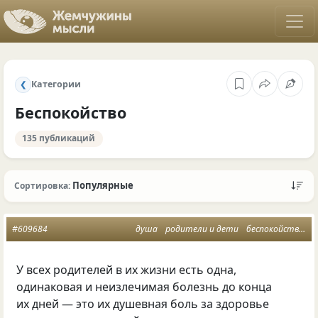
Категории
❮
Беспокойство
135 публикаций
Популярные
Сортировка:
#609684
душа
родители и дети
беспокойство
м
У всех родителей в их жизни есть одна,
одинаковая и неизлечимая болезнь до конца
их дней — это их душевная боль за здоровье