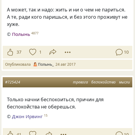
А может, так и надо: жить и ни о чем не париться.
А те, ради кого паришься, и без этого проживут не
хуже.
©
Полынь
4877
37
1
10
Опубликовала
Полынь_
24 авг 2017
#725424
тревога
беспокойство
мысли
Только начни беспокоиться, причин для
беспокойства не оберешься.
©
Джон Ирвинг
15
41
10