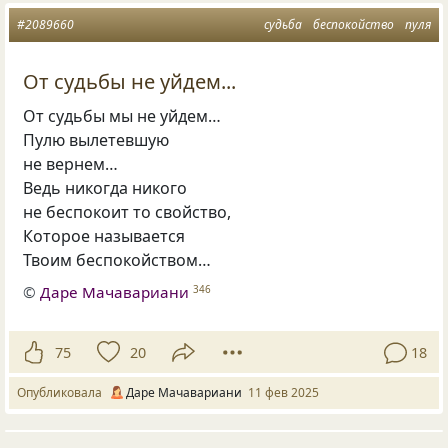
#2089660
судьба
беспокойство
пуля
От судьбы не уйдем...
От судьбы мы не уйдем…
Пулю вылетевшую
не вернем…
Ведь никогда никого
не беспокоит то свойство,
Которое называется
Твоим беспокойством…
©
Даре Мачавариани
346
75
20
18
Опубликовала
Даре Мачавариани
11 фев 2025