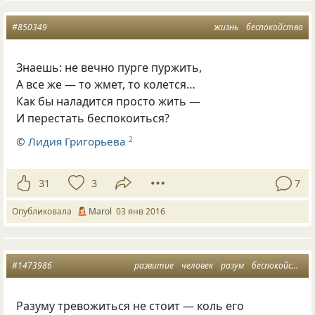
#850349
жизнь
беспокойство
Знаешь: не вечно пурге пуржить,
А все же — то жмет, то колется…
Как бы наладится просто жить —
И перестать беспокоиться?
©
Лидия Григорьева
2
31
3
7
Опубликовала
Маrol
03 янв 2016
#1473986
развитие
человек
разум
беспокойство
Разуму тревожиться не стоит — коль его