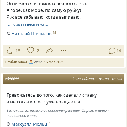
Он мечется в поисках вечного лета.
А горе, как море, по самую рубку!
Я ж все забываю, когда выпиваю.
… показать весь текст …
©
Николай Шипилов
15
18
2
14
Опубликовал
Werd
15 фев 2021
#590099
беспокойство
мысли
страх
Тревожьтесь до того, как сделали ставку,
а не когда колесо уже вращается.
Беспокоиться только до принятия решения. Страхи мешают
полноценно жить.
©
Максуэлл Мольц
3