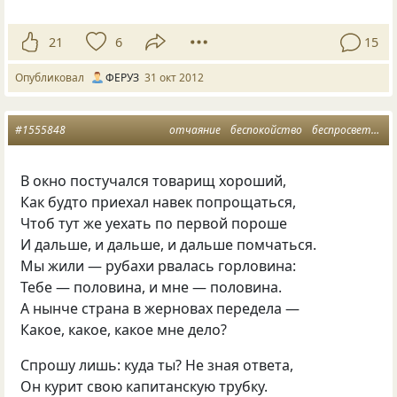
21
6
15
Опубликовал
ФЕРУЗ
31 окт 2012
#1555848
отчаяние
беспокойство
беспросветность
В окно постучался товарищ хороший,
Как будто приехал навек попрощаться,
Чтоб тут же уехать по первой пороше
И дальше, и дальше, и дальше помчаться.
Мы жили — рубахи рвалась горловина:
Тебе — половина, и мне — половина.
А нынче страна в жерновах передела —
Какое, какое, какое мне дело?
Спрошу лишь: куда ты? Не зная ответа,
Он курит свою капитанскую трубку.