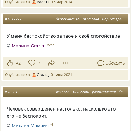
Опубликовала
Baghira
15 мар 2014
#1617977
беспокойство
игра слов
марина грация
У меня беспокойство за твоё и своё спокойствие
©
Марина Grazia_
6265
42
7
Обсудить
Опубликовала
Grazia_
01 июл 2021
#96381
человек
личность
размышления
беспокойство
Человек совершенен настолько, насколько это
его не беспокоит.
©
Михаил Мамчич
461