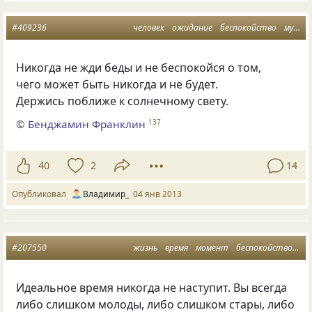
#409236
человек
ожидание
беспокойство
мудрость
Никогда не жди беды и не беспокойся о том,
чего может быть никогда и не будет.
Держись поближе к солнечному свету.
©
Бенджамин Франклин
137
40
2
14
Опубликовал
Владимир_
04 янв 2013
#207550
жизнь
время
момент
беспокойство
мы
Идеальное время никогда не наступит. Вы всегда
либо слишком молоды, либо слишком стары, либо