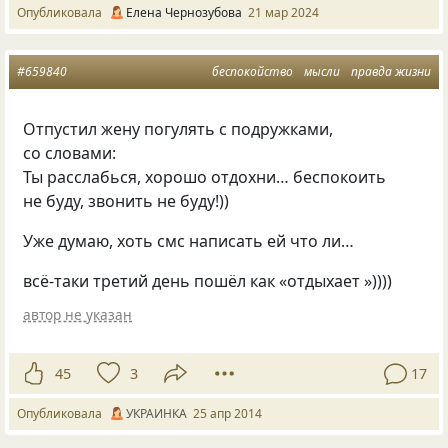
Опубликовала
Елена Чернозубова
21 мар 2024
#659840
беспокойство
мысли
правда жизни
Отпустил жену погулять с подружками,
со словами:
Ты расслабься, хорошо отдохни… беспокоить
не буду, звонить не буду!))
Уже думаю, хоть смс написать ей что ли…
всё-таки третий день пошёл как
«
отдыхает »))))
автор не указан
45
3
17
Опубликовала
УКРАИНКА
25 апр 2014