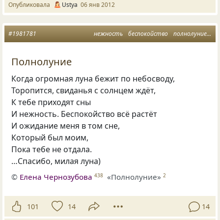
Опубликовала
Ustya
06 янв 2012
#1981781
нежность
беспокойство
полнолуние
сн
Полнолуние
Когда огромная луна бежит по небосводу,
Торопится, свиданья с солнцем ждёт,
К тебе приходят сны
И нежность. Беспокойство всё растёт
И ожидание меня в том сне,
Который был моим,
Пока тебе не отдала.
…Спасибо, милая луна)
©
Елена Чернозубова
«Полнолуние»
438
2
101
14
14