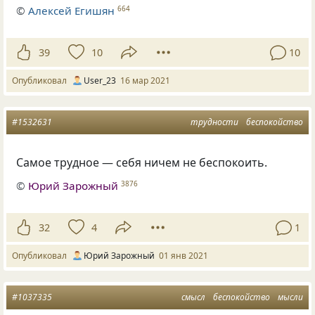
©
Алексей Егишян
664
39
10
10
Опубликовал
User_23
16 мар 2021
#1532631
трудности
беспокойство
Самое трудное — себя ничем не беспокоить.
©
Юрий Зарожный
3876
32
4
1
Опубликовал
Юрий Зарожный
01 янв 2021
#1037335
смысл
беспокойство
мысли