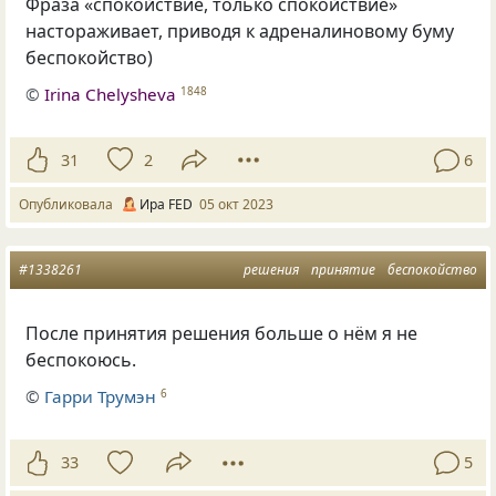
Фраза «спокойствие, только спокойствие»
настораживает, приводя к адреналиновому буму
беспокойство)
©
Irina Chelysheva
1848
31
2
6
Опубликовала
Ира FED
05 окт 2023
#1338261
решения
принятие
беспокойство
После принятия решения больше о нём я не
беспокоюсь.
©
Гарри Трумэн
6
33
5