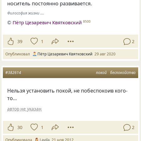
носитель постоянно развивается.
Философия жизни ....
©
Пётр Цезаревич Квятковский
8500
39
1
2
Опубликовал
Пётр Цезаревич Квятковский
29 авг 2020
#382614
покой
беспокойство
Нельзя установить покой, не побеспокоив кого-
то…
автор не указан
30
1
2
Опубликовала
Lavila
21 ноя 2012