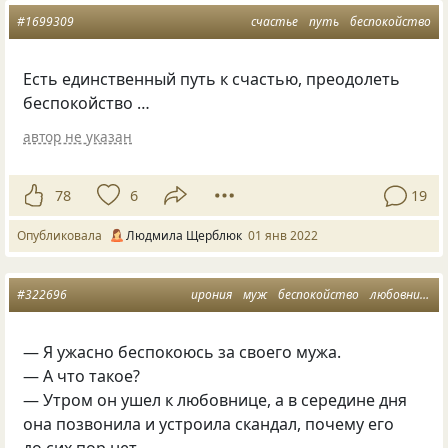
#1699309
счастье
путь
беспокойство
Есть единственный путь к счастью, преодолеть
беспокойство …
автор не указан
78
6
19
Опубликовала
Людмила Щерблюк
01 янв 2022
#322696
ирония
муж
беспокойство
любовница
— Я ужасно беспокоюсь за своего мужа.
— А что такое?
— Утром он ушел к любовнице, а в середине дня
она позвонила и устроила скандал, почему его