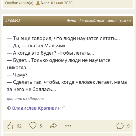
Опубликовал(а)
Near
01 мая 2020
#644498
дети
беспокойство
мама
мысли
— Ты еще говорил, что люди научатся летать…
— Да, — сказал Мальчик
— А когда это будет? Чтобы летать…
— Будет… Только одному люди не научатся
никогда…
— Чему?
— Сделать так, чтобы, когда человек летает, мама
за него не боялась…
цитата из «Лоцман»
©
Владислав Крапивин
28
62
5
19