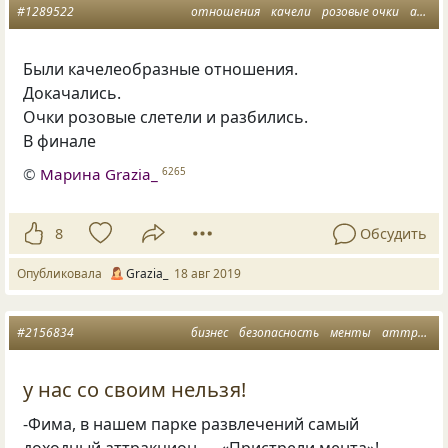
#1289522
отношения
качели
розовые очки
аттракцион
Были качелеобразные отношения.
Докачались.
Очки розовые слетели и разбились.
В финале
©
Марина Grazia_
6265
8
Обсудить
Опубликовала
Grazia_
18 авг 2019
#2156834
бизнес
безопасность
менты
аттракцион
у нас со своим нельзя!
-Фима, в нашем парке развлечений самый