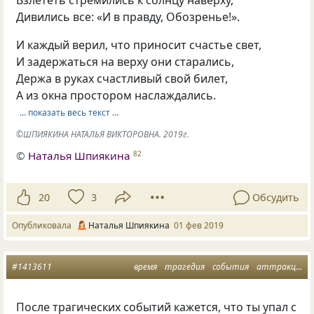
Дивились все: «И в правду, Обозренье!».
И каждый верил, что приносит счастье свет,
И задержаться на верху они старались,
Держа в руках счастливый свой билет,
А из окна простором наслаждались.
… показать весь текст …
©ШПИЯКИНА НАТАЛЬЯ ВИКТОРОВНА. 2019г.
©
Наталья Шпиякина
82
20
3
Обсудить
Опубликовала
Наталья Шпиякина
01 фев 2019
#1413611
время
трагедия
события
аттракцион
После трагических событий кажется, что ты упал с