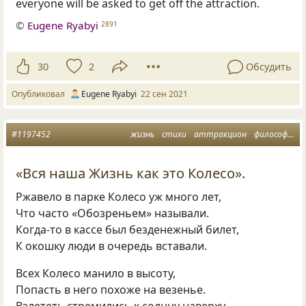
everyone will be asked to get off the attraction.
©
Eugene Ryabyi
2891
30
2
Обсудить
Опубликовал
Eugene Ryabyi
22 сен 2021
#1197452
жизнь
стихи
аттракцион
философская лирика
«Вся наша Жизнь как это Колесо».
Ржавело в парке Колесо уж много лет,
Что часто «Обозреньем» называли.
Когда-то в кассе был безденежный билет,
К окошку люди в очередь вставали.
Всех Колесо манило в высоту,
Попасть в него похоже на везенье.
Взлететь стремились к солнцу наверху,