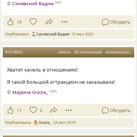
©
Синявский Вадим
5641
15
Обсудить
Опубликовал
Синявский Вадим
15 июл 2025
#1278823
качели
об отношениях
аттракцион
ге
Хватит качель в отношениях!
Я такой большой аттракцион не заказывала!
©
Марина Grazia_
6265
11
2
Обсудить
Опубликовала
Grazia_
24 июл 2019