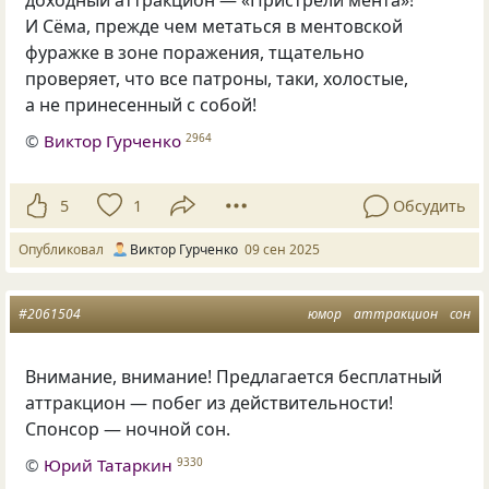
доходный аттракцион — «Пристрели мента»!
И Сёма, прежде чем метаться в ментовской
фуражке в зоне поражения, тщательно
проверяет, что все патроны, таки, холостые,
а не принесенный с собой!
©
Виктор Гурченко
2964
5
1
Обсудить
Опубликовал
Виктор Гурченко
09 сен 2025
#2061504
юмор
аттракцион
сон
Внимание, внимание! Предлагается бесплатный
аттракцион — побег из действительности!
Спонсор — ночной сон.
©
Юрий Татаркин
9330