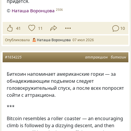
придётся.
©
Наташа Воронцова
2506
41
11
10
Опубликовала
Наташа Воронцова
07 июл 2026
#1654225
аттракцион
биткоин
Биткоин напоминает американские горки — за
обнадеживающим подъемом следует
головокружительный спуск, а после всех попросят
сойти с аттракциона.
***
Bitcoin resembles a roller coaster — an encouraging
climb is followed by a dizzying descent, and then