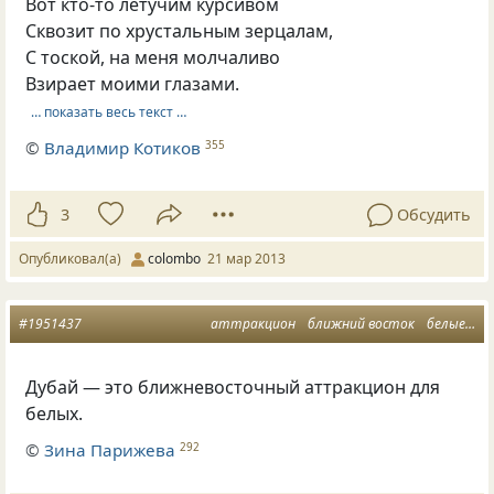
Вот кто-то летучим курсивом
Сквозит по хрустальным зерцалам,
С тоской, на меня молчаливо
Взирает моими глазами.
… показать весь текст …
©
Владимир Котиков
355
3
Обсудить
Опубликовал(а)
colombo
21 мар 2013
#1951437
аттракцион
ближний восток
белые
ду
Дубай — это ближневосточный аттракцион для
белых.
©
Зина Парижева
292