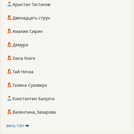
Арыстан Тастанов
Двенадцать струн
Амалия Сирин
Демура
Dana Noire
Тай Ночка
Галина Суховерх
Константин Балухта
Валентина_Захарова
весь топ ⮕