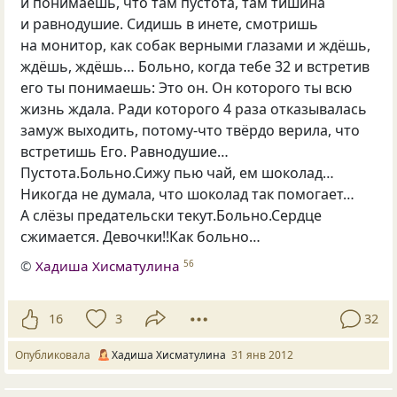
и понимаешь, что там пустота, там тишина
и равнодушие. Сидишь в инете, смотришь
на монитор, как собак верными глазами и ждёшь,
ждёшь, ждёшь… Больно, когда тебе 32 и встретив
его ты понимаешь: Это он. Он которого ты всю
жизнь ждала. Ради которого 4 раза отказывалась
замуж выходить, потому-что твёрдо верила, что
встретишь Его. Равнодушие…
Пустота.Больно.Сижу пью чай, ем шоколад…
Никогда не думала, что шоколад так помогает…
А слёзы предательски текут.Больно.Сердце
сжимается. Девочки!!Как больно…
©
Хадиша Хисматулина
56
16
3
32
Опубликовала
Хадиша Хисматулина
31 янв 2012