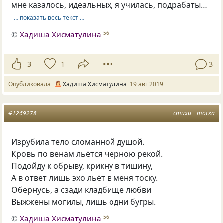
мне казалось, идеальных, я училась, подрабаты…
… показать весь текст …
©
Хадиша Хисматулина
56
3
1
3
Опубликовала
Хадиша Хисматулина
19 авг 2019
#1269278
стихи
тоска
Изрубила тело сломанной душой.
Кровь по венам льётся черною рекой.
Подойду к обрыву
,
крикну в тишину,
А в ответ лишь эхо льёт в меня тоску.
Обернусь
,
а сзади кладбище любви
Выжжены могилы
,
лишь одни бугры.
©
Хадиша Хисматулина
56