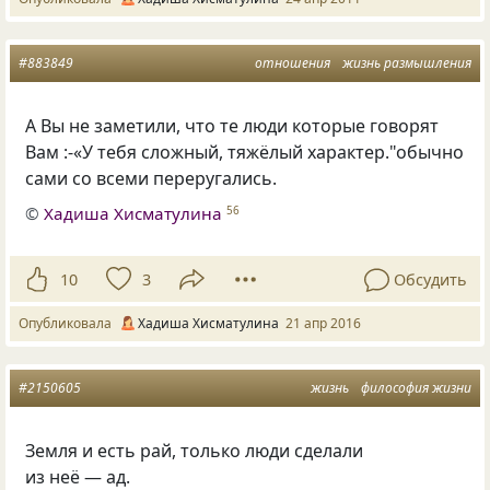
#883849
отношения
жизнь размышления
А Вы не заметили, что те люди которые говорят
Вам :-«У тебя сложный, тяжёлый характер."обычно
сами со всеми переругались.
©
Хадиша Хисматулина
56
10
3
Обсудить
Опубликовала
Хадиша Хисматулина
21 апр 2016
#2150605
жизнь
философия жизни
Земля и есть рай, только люди сделали
из неё — ад.