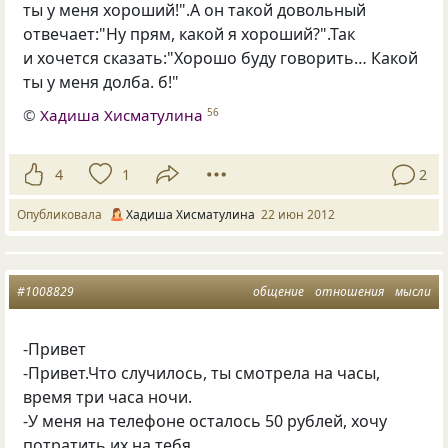
ты у меня хороший!".А он такой довольный
отвечает:"Ну прям, какой я хороший?".Так
и хочется сказать:"Хорошо буду говорить… Какой
ты у меня долба. б!"
©
Хадиша Хисматулина
56
4
1
2
Опубликовала
Хадиша Хисматулина
22 июн 2012
#1008829
общение
отношения
мысли
-Привет
-Привет.Что случилось, ты смотрела на часы,
время три часа ночи.
-У меня на телефоне осталось 50 рублей, хочу
потратить их на тебя.