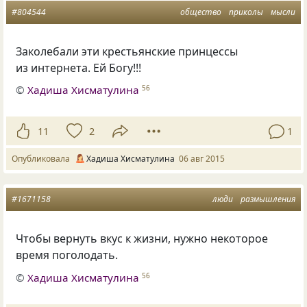
#804544
общество
приколы
мысли
Заколебали эти крестьянские принцессы
из интернета. Ей Богу!!!
©
Хадиша Хисматулина
56
11
2
1
Опубликовала
Хадиша Хисматулина
06 авг 2015
#1671158
люди
размышления
Чтобы вернуть вкус к жизни, нужно некоторое
время поголодать.
©
Хадиша Хисматулина
56