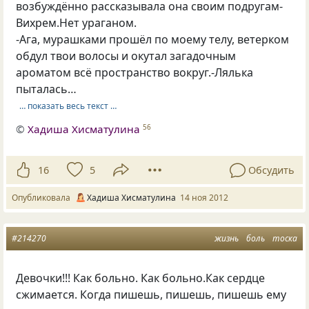
возбуждённо рассказывала она своим подругам-
Вихрем.Нет ураганом.
-Ага, мурашками прошёл по моему телу, ветерком
обдул твои волосы и окутал загадочным
ароматом всё пространство вокруг.-Лялька
пыталась…
… показать весь текст …
©
Хадиша Хисматулина
56
16
5
Обсудить
Опубликовала
Хадиша Хисматулина
14 ноя 2012
#214270
жизнь
боль
тоска
Девочки!!! Как больно. Как больно.Как сердце
сжимается. Когда пишешь, пишешь, пишешь ему