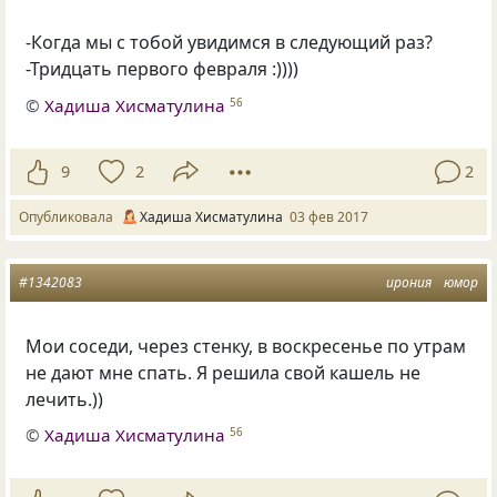
-Когда мы с тобой увидимся в следующий раз?
-Тридцать первого февраля :))))
©
Хадиша Хисматулина
56
9
2
2
Опубликовала
Хадиша Хисматулина
03 фев 2017
#1342083
ирония
юмор
Мои соседи
,
через стенку
,
в воскресенье по утрам
не дают мне спать. Я решила свой кашель не
лечить.))
©
Хадиша Хисматулина
56