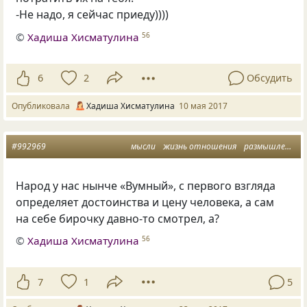
-Не надо, я сейчас приеду))))
©
Хадиша Хисматулина
56
6
2
Обсудить
Опубликовала
Хадиша Хисматулина
10 мая 2017
#992969
мысли
жизнь отношения
размышления вслух
Народ у нас нынче
«
Вумный», с первого взгляда
определяет достоинства и цену человека, а сам
на себе бирочку давно-то смотрел, а?
©
Хадиша Хисматулина
56
7
1
5