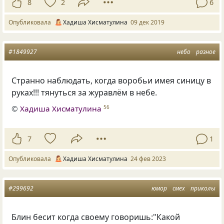
8
2
6
Опубликовала
Хадиша Хисматулина
09 дек 2019
#1849927
небо
разное
Странно наблюдать, когда воробьи имея синицу в
руках!!! тянуться за журавлём в небе.
©
Хадиша Хисматулина
56
7
1
Опубликовала
Хадиша Хисматулина
24 фев 2023
#299692
юмор
смех
приколы
Блин бесит когда своему говоришь:"Какой