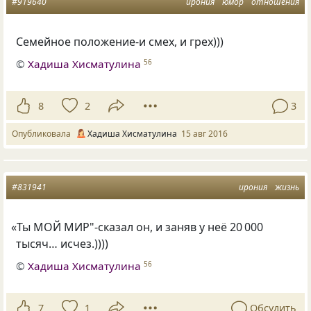
#919640
ирония
юмор
отношения
Семейное положение-и смех, и грех)))
©
Хадиша Хисматулина
56
8
2
3
Опубликовала
Хадиша Хисматулина
15 авг 2016
#831941
ирония
жизнь
«
Ты МОЙ МИР"-сказал он, и заняв у неё 20 000
тысяч… исчез.))))
©
Хадиша Хисматулина
56
7
1
Обсудить