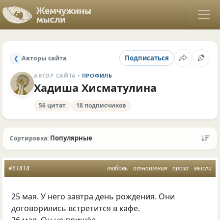
Подписаться
Авторы сайта
❮
АВТОР САЙТА •
ПРОФИЛЬ
Хадиша Хисматулина
56 цитат
18 подписчиков
Популярные
Сортировка:
#61818
любовь
отношения
проза
мысли
25 мая. У него завтра день рождения. Они
договорились встретится в кафе.
26 мая. Он не пришёл.