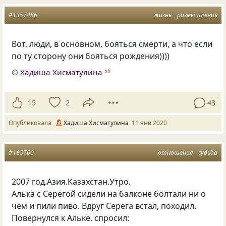
#1357486
жизнь
размышления
Вот
,
люди
,
в основном
,
бояться смерти
,
а что если
по ту сторону они бояться рождения))))
©
Хадиша Хисматулина
56
15
2
43
Опубликовала
Хадиша Хисматулина
11 янв 2020
#185760
отношения
судьба
2007 год.Азия.Казахстан.Утро.
Алька с Серёгой сидели на балконе болтали ни о
чём и пили пиво. Вдруг Серёга встал, походил.
Повернулся к Альке, спросил: