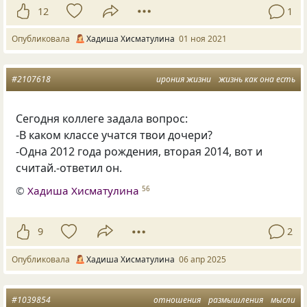
12
1
Опубликовала
Хадиша Хисматулина
01 ноя 2021
#2107618
ирония жизни
жизнь как она есть
Сегодня коллеге задала вопрос:
-В каком классе учатся твои дочери?
-Одна 2012 года рождения, вторая 2014, вот и
считай.-ответил он.
©
Хадиша Хисматулина
56
9
2
Опубликовала
Хадиша Хисматулина
06 апр 2025
#1039854
отношения
размышления
мысли