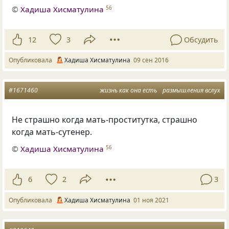
©
Хадиша Хисматулина
56
12
3
Обсудить
Опубликовала
Хадиша Хисматулина
09 сен 2016
#1671460
жизнь как она есть
размышления вслух
Не страшно когда мать-проститутка, страшно
когда мать-сутенер.
©
Хадиша Хисматулина
56
6
2
3
Опубликовала
Хадиша Хисматулина
01 ноя 2021