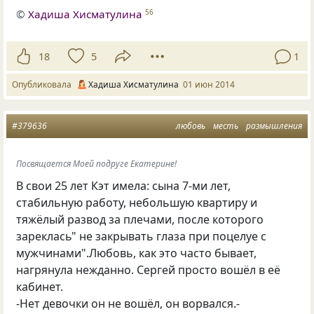
©
Хадиша Хисматулина
56
18
5
1
Опубликовала
Хадиша Хисматулина
01 июн 2014
#379636
любовь
месть
размышления
Посвящается Моей подруге Екатерине!
В свои 25 лет Кэт имела: сына 7-ми лет,
стабильную работу, небольшую квартиру и
тяжёлый развод за плечами, после которого
зареклась" не закрывать глаза при поцелуе с
мужчинами".Любовь, как это часто бывает,
нагрянула нежданно. Сергей просто вошёл в её
кабинет.
-Нет девочки он не вошёл, он ворвался.-