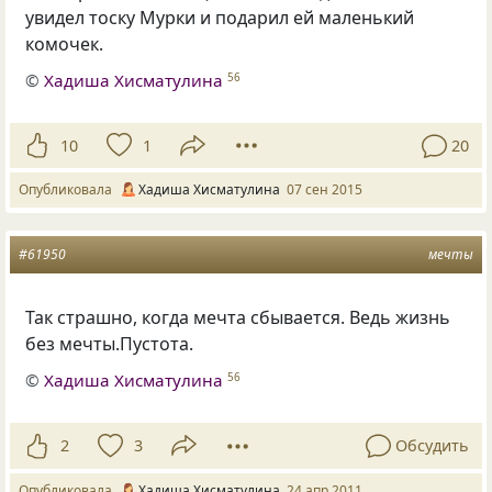
увидел тоску Мурки и подарил ей маленький
комочек.
©
Хадиша Хисматулина
56
10
1
20
Опубликовала
Хадиша Хисматулина
07 сен 2015
#61950
мечты
Так страшно, когда мечта сбывается. Ведь жизнь
без мечты.Пустота.
©
Хадиша Хисматулина
56
2
3
Обсудить
Опубликовала
Хадиша Хисматулина
24 апр 2011