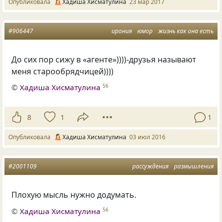
Опубликовала
Хадиша Хисматулина
23 мар 2017
#906447
ирония
юмор
жизнь как она есть
До сих пор сижу в «агенте»))))-друзья называют
меня старообрядчицей))))
©
Хадиша Хисматулина
56
8
1
1
Опубликовала
Хадиша Хисматулина
03 июл 2016
#2001109
рассуждения
размышления
Плохую мысль нужно додумать.
©
Хадиша Хисматулина
56