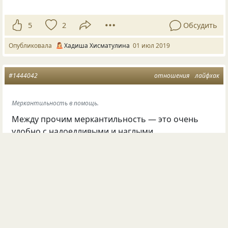
5
2
Обсудить
Опубликовала
Хадиша Хисматулина
01 июл 2019
#1444042
отношения
лайфхак
Меркантильность в помощь.
Между прочим меркантильность — это очень
удобно с надоедливыми и наглыми
«поклонниками».Просто просишь денег,
желательно сумму внушительную. и всё.он сразу в
адрес: ул. Пыльной, дом Ни@@я не видно.)))
©
Хадиша Хисматулина
56
7
1
18