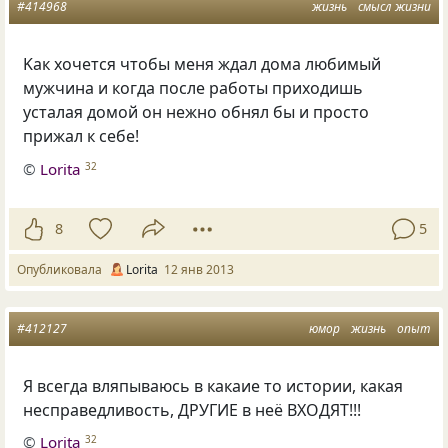
#414968
жизнь
смысл жизни
Kaк хочется чтобы меня ждал дома любимый
мужчина и когда после работы приходишь
усталая домой он нежно обнял бы и просто
прижал к себе!
©
Lorita
32
8
5
Опубликовала
Lorita
12 янв 2013
#412127
юмор
жизнь
опыт
Я всегда вляпываюсь в какаие то истории, какая
несправедливость, ДРУГИЕ в неё ВХОДЯТ!!!
©
Lorita
32