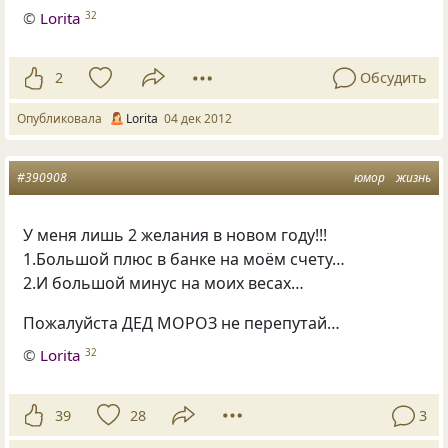
©
Lorita
32
2
Обсудить
Опубликовала
Lorita
04 дек 2012
#390908
юмор
жизнь
У меня лишь 2 желания в новом году!!!
1.Большой плюс в банке на моём счету…
2.И большой минус на моих весах…
Пожалуйста ДЕД МОРОЗ не перепутай…
©
Lorita
32
39
28
3