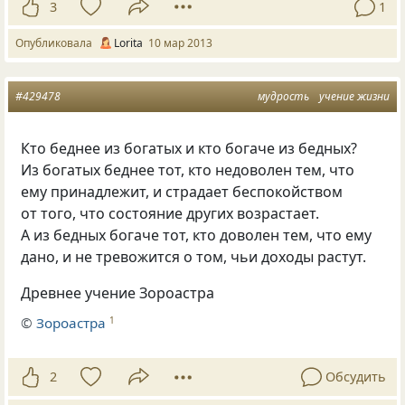
3
1
Опубликовала
Lorita
10 мар 2013
#429478
мудрость
учение жизни
Кто беднее из богатых и кто богаче из бедных?
Из богатых беднее тот, кто недоволен тем, что
ему принадлежит, и страдает беспокойством
от того, что состояние других возрастает.
А из бедных богаче тот, кто доволен тем, что ему
дано, и не тревожится о том, чьи доходы растут.
Древнее учение Зороастра
©
Зороастра
1
2
Обсудить