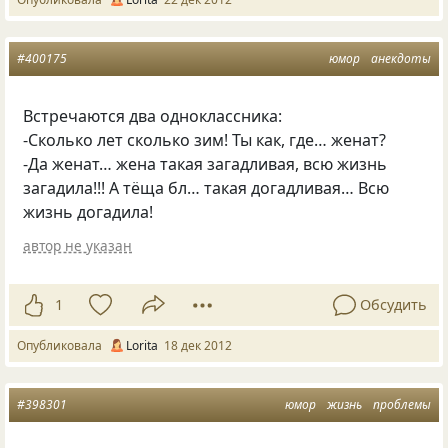
#400175
юмор
анекдоты
Встречаются два одноклассника:
-Сколько лет сколько зим! Ты как, где… женат?
-Да женат… жена такая загадливая, всю жизнь
загадила!!! А тёща бл… такая догадливая… Всю
жизнь догадила!
автор не указан
1
Обсудить
Опубликовала
Lorita
18 дек 2012
#398301
юмор
жизнь
проблемы