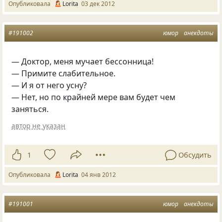
Опубликовала
Lorita
03 дек 2012
#191002
юмор
анекдоты
— Доктоp, меня мучает бессонница!
— Пpимите слабительное.
— И я от него усну?
— Hет, но по кpайней меpе вам будет чем
заняться.
автор не указан
1
Обсудить
Опубликовала
Lorita
04 янв 2012
#191001
юмор
анекдоты