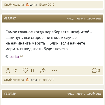
Опубликовала
Lorita
15 дек 2012
#395747
юмор
жизнь
проблемы
Самое главное когда перебераете шкаф чтобы
выкинуть всё старое, ни в коем случае
не начинайте мерить… Блин, если начнёте
мерить выкидывать будет нечего…
©
Lorita
32
17
11
5
Опубликовала
Lorita
11 дек 2012
#395739
юмор
жизнь
проблемы