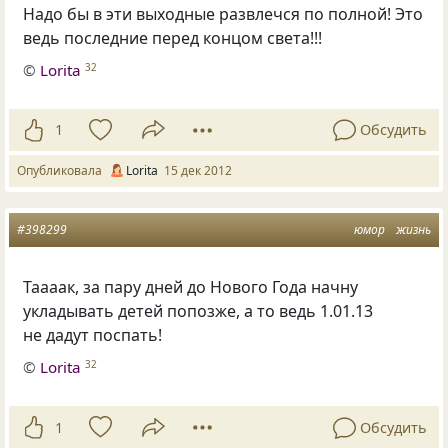
Надо бы в эти выходные развлечся по полной! Это
ведь последние перед концом света!!!
©
Lorita
32
1
Обсудить
Опубликовала
Lorita
15 дек 2012
#398299
юмор
жизнь
Таааак, за пару дней до Нового Года начну
укладывать детей попозже, а то ведь 1.01.13
не дадут поспать!
©
Lorita
32
1
Обсудить