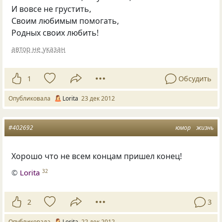
И вовсе не грустить,
Своим любимым помогать,
Родных своих любить!
автор не указан
1
Обсудить
Опубликовала
Lorita
23 дек 2012
#402692
юмор
жизнь
Хорошо что не всем концам пришел конец!
©
Lorita
32
2
3
Опубликовала
Lorita
22 дек 2012