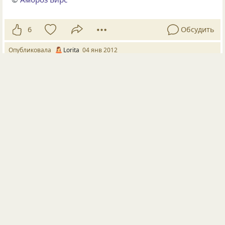
6
Обсудить
Опубликовала
Lorita
04 янв 2012
#190689
юмор
анекдоты
8 летний сын и мама моют посуду в резиновых
перчатках, и сын:
-мам, а мам, а как делают резиновые перчатки?
Мать уставшая и не желающая долго думать:
-да пару людей опускают руки в жидкую резину и…
вытаскивают.
Сын хохоча падает на пол. Мать
-???
Сын:
-я представил как делают гандоны…