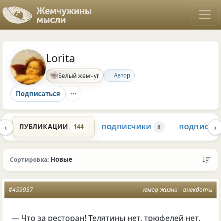
Lorita
Автор
Белый жемчуг
Подписаться
‹
›
ПУБЛИКАЦИИ
ПОДПИСЧИКИ
ПОДПИСКИ
144
5
8
Новые
Сортировка:
#459937
юмор жизни
анекдоты
— Что за ресторан! Телятины нет, трюфелей нет,