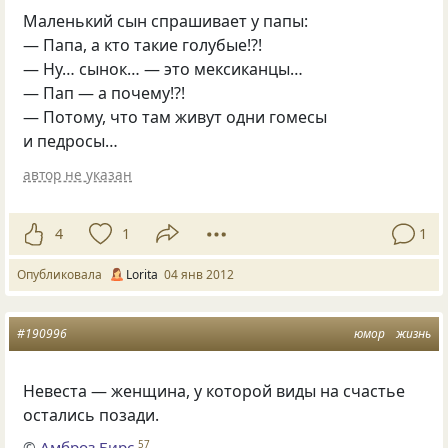
Маленький сын спpашивает у папы:
— Папа, а кто такие голубые!?!
— Hу… сынок… — это мексиканцы…
— Пап — а почему!?!
— Потому, что там живут одни гомесы
и педpосы…
автор не указан
4
1
1
Опубликовала
Lorita
04 янв 2012
#190996
юмор
жизнь
Невеста — женщина, у которой виды на счастье
остались позади.
©
Амброз Бирс
57