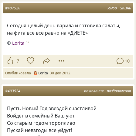
#407520
юмор
жизнь
Сегодня целый день варила и готовила салаты,
на фига все всё равно на «ДИЕТЕ»
©
Lorita
32
7
10
Опубликовала
Lorita
30 дек 2012
#403524
пожелания
поздравления
Пусть Новый Год звездой счастливой
Войдёт в семейный Ваш уют,
Со старым годом торопливо
Пускай невзгоды все уйдут!