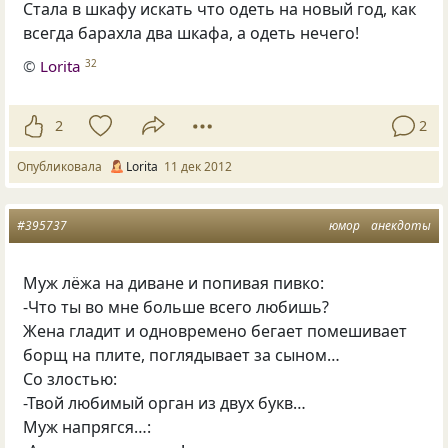
Стала в шкафу искать что одеть на новый год, как
всегда барахла два шкафа, а одеть нечего!
©
Lorita
32
2
2
Опубликовала
Lorita
11 дек 2012
#395737
юмор
анекдоты
Муж лёжа на диване и попивая пивко:
-Что ты во мне больше всего любишь?
Жена гладит и одновремено бегает помешивает
борщ на плите, поглядывает за сыном…
Со злостью:
-Твой любимый орган из двух букв…
Муж напрягся…: