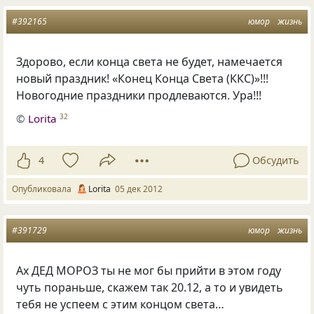
#392165
юмор
жизнь
Здорово, если конца света не будет, намечается
новый праздник! «Конец Конца Света
(
ККС)»!!!
Новогодние праздники продлеваются. Ура!!!
©
Lorita
32
4
Обсудить
Опубликовала
Lorita
05 дек 2012
#391729
юмор
жизнь
Ах ДЕД МОРОЗ ты не мог бы прийти в этом году
чуть пораньше, скажем так 20.12, а то и увидеть
тебя не успеем с этим концом света…