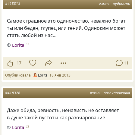
#418813
жизнь
мудрость
Самое страшное это одиночество, неважно богат
ты или беден, глупец или гений. Одиноким может
стать любой из нас…
©
Lorita
32
17
11
Опубликовала
Lorita
18 янв 2013
#418326
жизнь
разочарования
Даже обида, ревность, ненависть не оставляет
в душе такой пустоты как разочарование.
©
Lorita
32