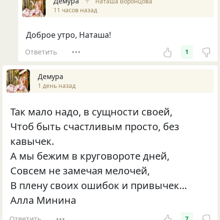
Демура
↑
Наташа Воронцова
11 часов назад
Доброе утро, Наташа!
Ответить
1
Демура
1 день назад
Так мало надо, в сущности своей,
Чтоб быть счастливым просто, без
кавычек.
А мы бежим в круговороте дней,
Совсем не замечая мелочей,
В плену своих ошибок и привычек…
Алла Минина
Ответить
7