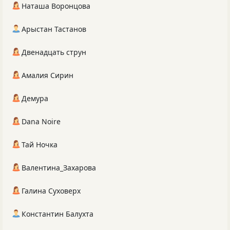
Наташа Воронцова
Арыстан Тастанов
Двенадцать струн
Амалия Сирин
Демура
Dana Noire
Тай Ночка
Валентина_Захарова
Галина Суховерх
Константин Балухта