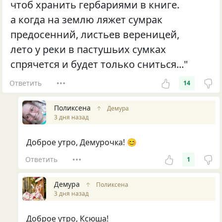
чтоб хранить гербариями в книге.
а когда на землю ляжет сумрак
предосенний, листьев вереницей,
лето у реки в пастушьих сумках
спрячется и будет только сниться..."
Ответить
14
Поликсена
↑
Демура
3 дня назад
Доброе утро, Демурочка! 😊
Ответить
1
Демура
↑
Поликсена
3 дня назад
Доброе утро, Ксюша!