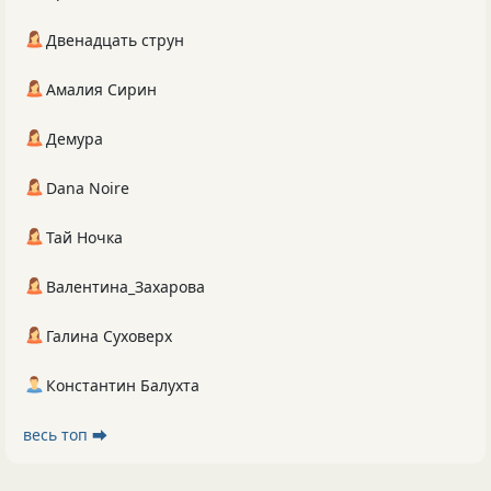
Двенадцать струн
Амалия Сирин
Демура
Dana Noire
Тай Ночка
Валентина_Захарова
Галина Суховерх
Константин Балухта
весь топ ⮕