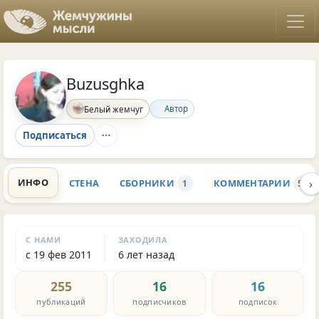
Buzusghka
Автор
Белый жемчуг
Подписаться
›
ИНФО
СТЕНА
СБОРНИКИ
КОММЕНТАРИИ
1
542
С НАМИ
ЗАХОДИЛА
с 19 фев 2011
6 лет назад
255
16
16
публикаций
подписчиков
подписок