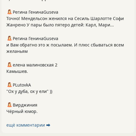
Регина ГенинаGuseva
Точно! Мендельсон женился на Сесиль Шарлотте Софи
Жанрено У пары было пятеро детей: Карл, Мари...
Регина ГенинаGuseva
и Вам обратно это ж посылаем. И плюс сбываться всем
желаньям
елена малиновская 2
Камышев.
PLutоvkА
"Ох у дуба, ох у ели" ))
Вирджиния
Чёрный юмор.
ещё комментарии ⮕