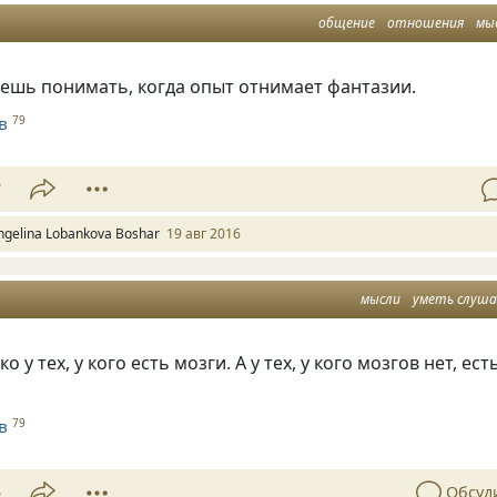
общение
отношения
мы
ешь понимать, когда опыт отнимает фантазии.
в
79
7
ngelina Lobankova Boshar
19 авг 2016
мысли
уметь слуш
о у тех, у кого есть мозги. А у тех, у кого мозгов нет, ест
в
79
5
Обсуд