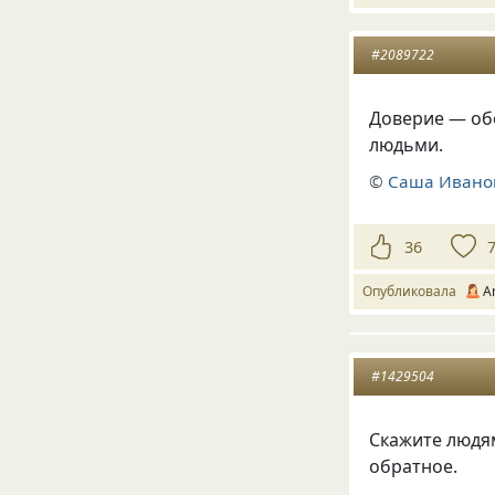
#2089722
Доверие — об
людьми.
©
Саша Ивано
36
Опубликовала
A
#1429504
Скажите людям
обратное.