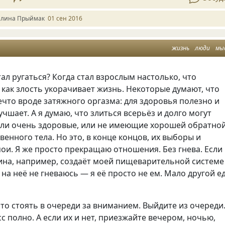
алина Прыймак
01 сен 2016
жизнь
люди
мы
тал ругаться? Когда стал взрослым настолько, что
 как злость укорачивает жизнь. Некоторые думают, что
ечто вроде затяжного оргазма: для здоровья полезно и
чшает. А я думаю, что злиться всерьёз и долго могут
или очень здоровые, или не имеющие хорошей обратно
твенного тела. Но это, в конце концов, их выборы и
мои. Я же просто прекращаю отношения. Без гнева. Если
ина, например, создаёт моей пищеварительной системе
 на неё не гневаюсь — я её просто не ем. Мало другой е
то стоять в очереди за вниманием. Выйдите из очереди
с полно. А если их и нет, приезжайте вечером, ночью,