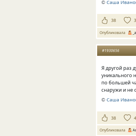
©
Саша Ивано
38
Опубликовала
_a
#1930656
Я другой раз 
уникального н
по большей ча
снаружи и не 
©
Саша Ивано
38
Опубликовала
A