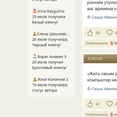
ранним утром,
вас времени н
Irina Razgulina
29 июля получила
©
Саша Ивано
Белый жемчуг
53
Елена Шишлевская
28 июля получил(а)
Опубликовала
N
Черный жемчуг
Борис Аникин 3
#1992320
20 июля получил
Бронзовый жемчуг
«Жить своим у
Илья Колоянов 2
компьютер не
19 июля получил(а)
©
Саша Ивано
статус автора
41
Опубликовала
A