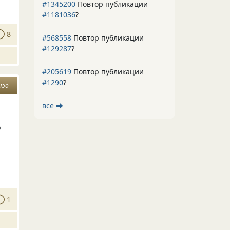
#1345200
Повтор публикации
#1181036
?
8
#568558
Повтор публикации
#129287
?
#205619
Повтор публикации
#1290
?
шэо
все ⮕
о
1