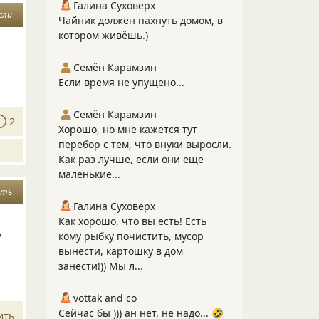
Галина Суховерх
сли
Чайник должен пахнуть домом, в
котором живёшь.)
Семён Карамзин
Если время не упущено...
Семён Карамзин
2
Хорошо, но мне кажется тут
перебор с тем, что внуки выросли.
Как раз лучше, если они еще
маленькие...
ать
Галина Суховерх
Как хорошо, что вы есть! Есть
ь
кому рыбку почистить, мусор
вынести, картошку в дом
занести!)) Мы л...
vottak and co
Сейчас бы ))) ан нет, не надо... 🤣
ить