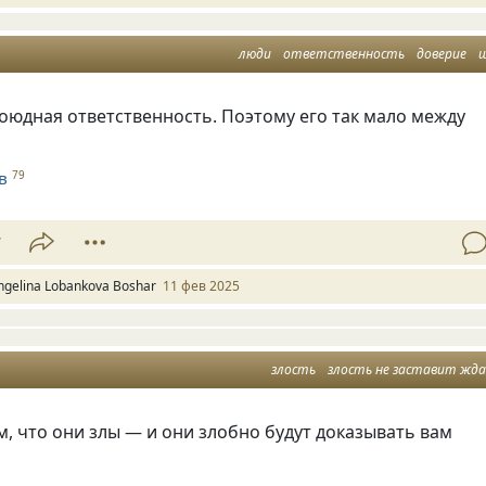
люди
ответственность
доверие
оюдная ответственность. Поэтому его так мало между
в
79
7
ngelina Lobankova Boshar
11 фев 2025
злость
злость не заставит жд
, что они злы — и они злобно будут доказывать вам