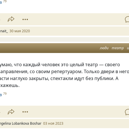
в
79
3
nait_
30 мая 2020
люди
театр
думаю, что каждый человек это целый театр — своего
аправления, со своим репертуаром. Только двери в нег
сти наглухо закрыты, спектакли идут без публики. А
скажешь.
в
79
4
ngelina Lobankova Boshar
03 ноя 2023