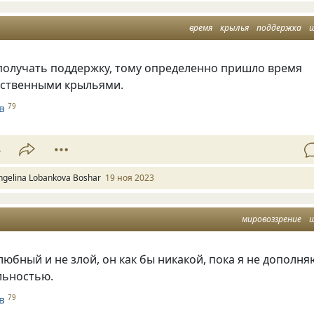
время
крылья
поддержка
 получать поддержку, тому определенно пришло время
бственными крыльями.
в
79
4
ngelina Lobankova Boshar
19 ноя 2023
мировоззрение
юбный и не злой, он как бы никакой, пока я не дополня
льностью.
в
79