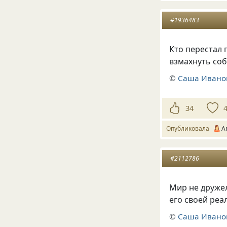
#1936483
Кто перестал
взмахнуть со
©
Саша Ивано
34
Опубликовала
A
#2112786
Мир не дружел
его своей реа
©
Саша Ивано