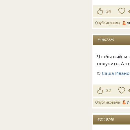
34
Опубликовала
A
#1067225
Чтобы выйти з
получить. А э
©
Саша Ивано
32
Опубликовала
И
#2110740