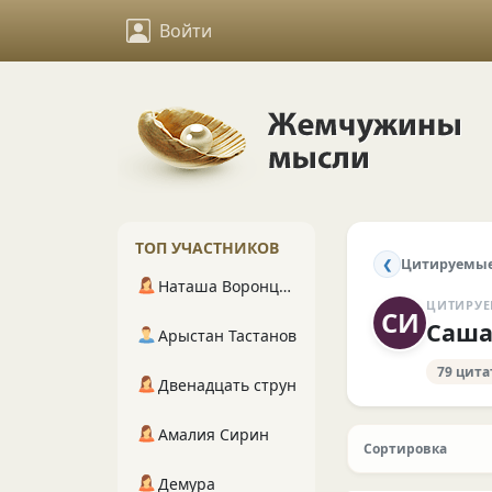
Войти
ТОП УЧАСТНИКОВ
Цитируемые
❮
Наташа Воронцова
ЦИТИРУЕ
СИ
Саша
Арыстан Тастанов
79 цита
Двенадцать струн
Амалия Сирин
Сортировка
Демура