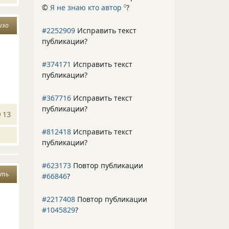
©
Я не знаю кто автор
?
0
шэо
#2252909
Исправить текст
публикации?
#374171
Исправить текст
публикации?
#367716
Исправить текст
публикации?
13
#812418
Исправить текст
публикации?
#623173
Повтор публикации
ать
#66846
?
#2217408
Повтор публикации
#1045829
?