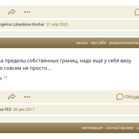
4
ngelina Lobankova Boshar
21 апр 2025
мысли
про себя
размышления вс
а пределы собственных границ, надо ещё у себя визу
то совсем не просто…
в
79
4
Обсуд
ра FED
06 дек 2017
мотивация
личный пример