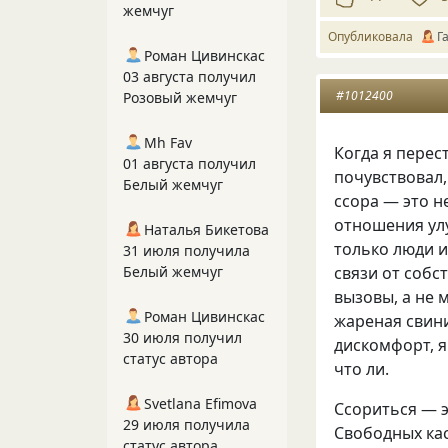
жемчуг
Опубликовала
Г
Роман Цивинскас
03 августа получил
#1012400
Розовый жемчуг
Mh Fav
Когда я перес
01 августа получил
почувствовал,
Белый жемчуг
ссора — это н
отношения улу
Наталья Бикетова
только люди 
31 июля получила
связи от собс
Белый жемчуг
вызовы, а не 
Роман Цивинскас
жареная свин
30 июля получил
дискомфорт, я
статус автора
что ли.
Svetlana Efimova
Ссориться — э
29 июля получила
Свободных кас
статус автора