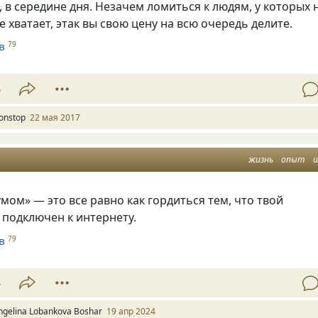
 в середине дня. Незачем ломиться к людям, у которых 
е хватает, этак вы свою цену на всю очередь делите.
в
79
6
onstop
22 мая 2017
жизнь
опыт
мом» — это все равно как гордиться тем, что твой
 подключен к интернету.
в
79
4
ngelina Lobankova Boshar
19 апр 2024