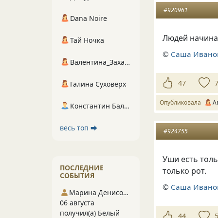
#920961
Dana Noire
Людей начина
Тай Ночка
©
Саша Ивано
Валентина_Захарова
47
Галина Суховерх
Опубликовала
A
Константин Балухта
весь топ ⮕
#924755
Уши есть тольк
ПОСЛЕДНИЕ
только рот.
СОБЫТИЯ
©
Саша Ивано
Марина Денисова 5
06 августа
получил(а) Белый
44