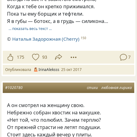
Когда к тебе он крепко прижимался.
Пока ты ему борщик и тефтели.
Я в губы — ботокс, а в грудь — силикона…
… показать весь текст …
©
Наталья Задорожная (Cherry)
150
175
93
7
Опубликовала
IrinaAleksss
25 окт 2017
#1020780
стихи
любовная лирика
А он смотрел на женщину свою.
Небрежно собран хвостик на макушке.
«Нет той, что полюбил. Зачем терплю?
От прежней страсти не летят подушки.
Стоит здесь каждый вечер у плиты.