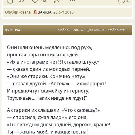
135
42
2
Опубликовала
ЗАноЗА
26 окт 2016
#1013942
любовь
стихи
уважение
любовная лирика
Они шли очень медленно. под руку,
простая пара пожилых людей.
«Их в инстаграме нет! Я ставлю штуку.»
— сказал один из молодых парней.
«Они же старики. Конечно нету.»
— сказал другой. «Аптека» — их маршрут!
И предпочтут скамейку интернету.
Трухлявые… таких нигде не ждут!"
А старики их слышали: «Что скажешь?»
— спросила, сжав ладонь его она.
«Ты с каждым днем родней, дороже, краше!
Ты — жизнь моя!.. и каждая весна!