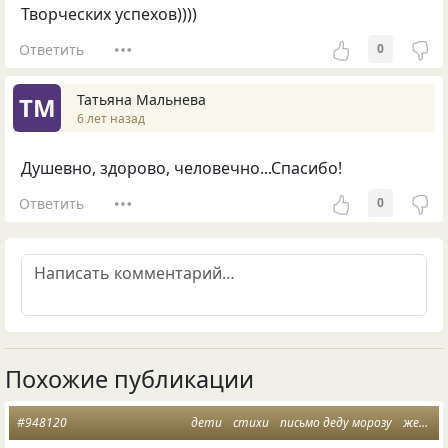
Творческих успехов))))
Ответить
0
Татьяна Мальнева
ТМ
6 лет назад
Душевно, здорово, человечно...Спасибо!
Ответить
0
Похожие публикации
#948120
дети
стихи
письмо деду морозу
желание