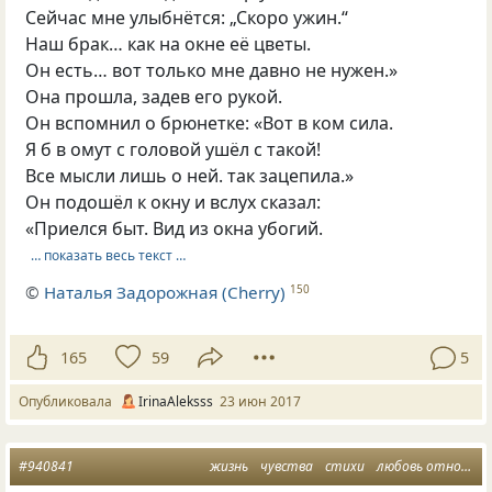
Сейчас мне улыбнётся: „Скоро ужин.“
Наш брак… как на окне её цветы.
Он есть… вот только мне давно не нужен.»
Она прошла, задев его рукой.
Он вспомнил о брюнетке: «Вот в ком сила.
Я б в омут с головой ушёл с такой!
Все мысли лишь о ней. так зацепила.»
Он подошёл к окну и вслух сказал:
«Приелся быт. Вид из окна убогий.
… показать весь текст …
©
Наталья Задорожная (Cherry)
150
165
59
5
Опубликовала
IrinaAleksss
23 июн 2017
#940841
жизнь
чувства
стихи
любовь отношения