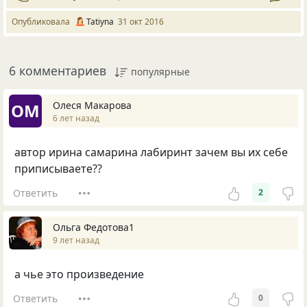
Опубликовала
Tatiyna
31 окт 2016
6 комментариев
популярные
Олеся Макарова
ОМ
6 лет назад
автор ирина самарина лабиринт зачем вы их себе
приписываете??
Ответить
2
Ольга Федотова1
9 лет назад
а чье это произведение
Ответить
0