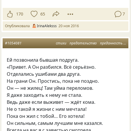
170
65
7
Опубликовала
IrinaAleksss
20 ноя 2016
#1054081
стихи
предательство
преданность
лю
Ей позвонила бывшая подруга.
«Привет. А Он разбился. Всё серьёзно.
Отделались ушибами два друга.
На грани Он. Простись, пока не поздно.
Он — не жилец! Там уйма переломов.
Я даже заходить к нему не стала.
Ведь даже если выживет — ждёт кома.
Не о такой я жизни с ним мечтала!
Пока он жил с тобой… Его хотела!
Он сильным, самым лучшим мне казался.
Всегда на вас я с завистью смотрела,