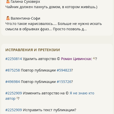
Галина Суховерх
Чайник должен пахнуть домом, в котором живёшь.)
Валентина-Софи
Что.то такое нарисовалось.... Больше не нужно искать
смысла в обрывках фраз... Просто позволь д...
ИСПРАВЛЕНИЯ И ПРЕТЕНЗИИ
#2250814
Удалить авторство ©
Роман Цивинскас
?
42
#875258
Повтор публикации
#594823
?
#496984
Повтор публикации
#155726
?
#2252909
Изменить авторство на ©
Я не знаю кто
автор
?
0
#2252909
Исправить текст публикации?