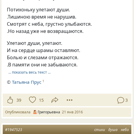
Потихоньку улетают души.
.Тишиною время не нарушив.
Смотрят с неба, грустно улыбаются.
.Но назад уже не возвращаются.
Улетают души, улетают.
И на сердце шрамы оставляют.
Болью и слезами отражаются.
.В памяти они не забываются.
… показать весь текст …
©
Татьяна Прус
1
39
15
3
Опубликовала
Григорьевна
21 янв 2016
#1947523
стихи
душа
небо