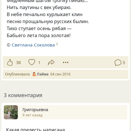
Медленным шагом тропку пинаю…
Нить паутины с век убираю.
В небе печально курлыкает клин
песню прощальную русских былин.
Тихо ступает осень рябая —
Бабьего лета пора золотая!
©
Светлана Соколова
2
38
1
3
Опубликовала
Лайма
04 сен 2016
3 комментария
Григорьевна
9 лет назад
Какая прелесть написана