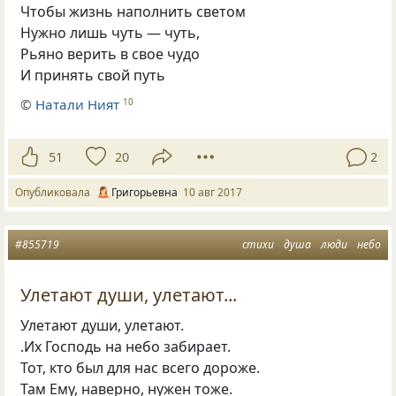
Чтобы жизнь наполнить светом
Нужно лишь чуть — чуть,
Рьяно верить в свое чудо
И принять свой путь
©
Натали Ният
10
51
20
2
Опубликовала
Григорьевна
10 авг 2017
#855719
стихи
душа
люди
небо
Улетают души, улетают...
Улетают души, улетают.
.Их Господь на небо забирает.
Тот, кто был для нас всего дороже.
Там Ему, наверно, нужен тоже.