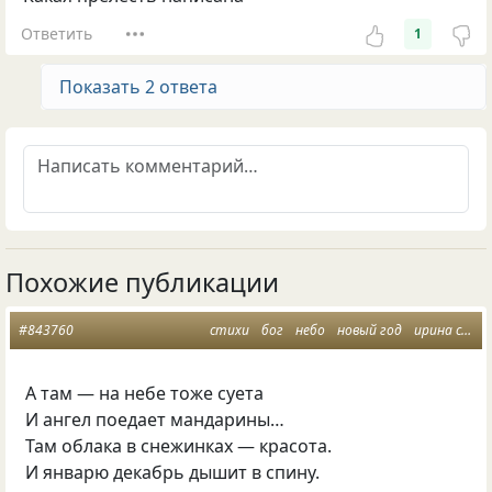
Ответить
1
Показать 2 ответа
Похожие публикации
#843760
стихи
бог
небо
новый год
ирина самарина
А там — на небе тоже суета
И ангел поедает мандарины…
Там облака в снежинках — красота.
И январю декабрь дышит в спину.