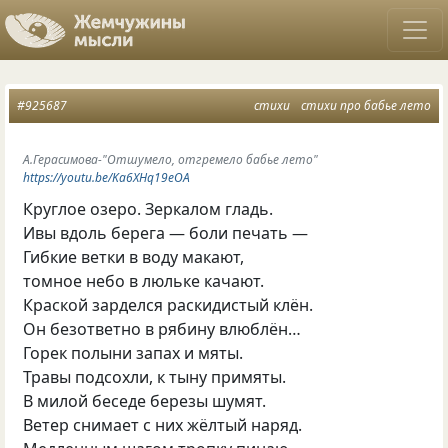
#925687
стихи
стихи про бабье лето
А.Герасимова-"Отшумело, отгремело бабье лето"
https://youtu.be/Ka6XHq19eOA
Круглое озеро. Зеркалом гладь.
Ивы вдоль берега — боли печать —
Гибкие ветки в воду макают,
томное небо в люльке качают.
Краской зарделся раскидистый клён.
Он безответно в рябину влюблён…
Горек полыни запах и мяты.
Травы подсохли, к тыну примяты.
В милой беседе березы шумят.
Ветер снимает с них жёлтый наряд.