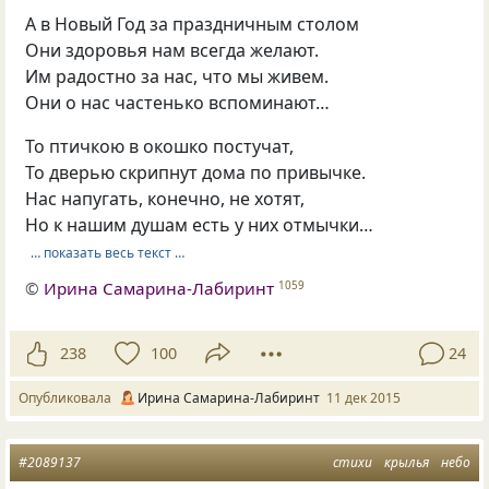
А в Новый Год за праздничным столом
Они здоровья нам всегда желают.
Им радостно за нас, что мы живем.
Они о нас частенько вспоминают…
То птичкою в окошко постучат,
То дверью скрипнут дома по привычке.
Нас напугать, конечно, не хотят,
Но к нашим душам есть у них отмычки…
… показать весь текст …
©
Ирина Самарина-Лабиринт
1059
238
100
24
Опубликовала
Ирина Самарина-Лабиринт
11 дек 2015
#2089137
стихи
крылья
небо