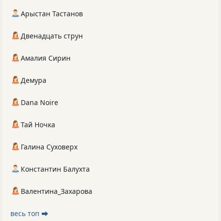
Арыстан Тастанов
Двенадцать струн
Амалия Сирин
Демура
Dana Noire
Тай Ночка
Галина Суховерх
Константин Балухта
Валентина_Захарова
весь топ ⮕