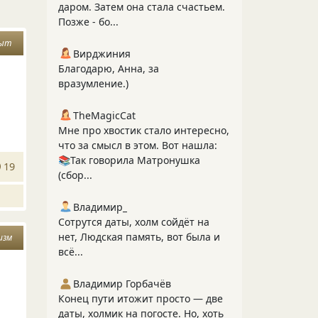
даром. Затем она стала счастьем.
Позже - бо...
ыт
Вирджиния
Благодарю, Анна, за
вразумление.)
TheMagicCat
Мне про хвостик стало интересно,
что за смысл в этом. Вот нашла:
📚Так говорила Матронушка
19
(сбор...
Владимир_
Сотрутся даты, холм сойдёт на
нет, Людская память, вот была и
изм
всё...
Владимир Горбачёв
Конец пути итожит просто — две
даты, холмик на погосте. Но, хоть