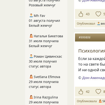
©
Дон-Аминад
03 августа получил
Розовый жемчуг
43
Mh Fav
01 августа получил
Опубликовал
ве
Белый жемчуг
Наталья Бикетова
#999806
31 июля получила
Белый жемчуг
Психология
Роман Цивинскас
Если за каждо
30 июля получил
то на свете б
статус автора
И ни одной св
Svetlana Efimova
©
Дон-Аминад
29 июля получила
статус автора
42
Irina Razgulina
Опубликовала
S
29 июля получила