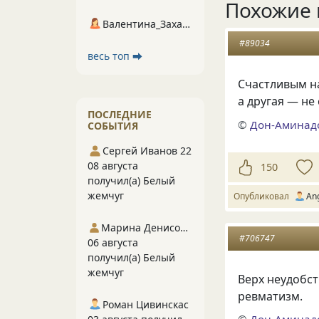
Похожие 
Валентина_Захарова
#89034
весь топ ⮕
Счастливым на
а другая — не
ПОСЛЕДНИЕ
©
Дон-Аминад
СОБЫТИЯ
Сергей Иванов 22
08 августа
150
получил(а) Белый
жемчуг
Опубликовал
Аn
Марина Денисова 5
#706747
06 августа
получил(а) Белый
жемчуг
Верх неудобст
ревматизм.
Роман Цивинскас