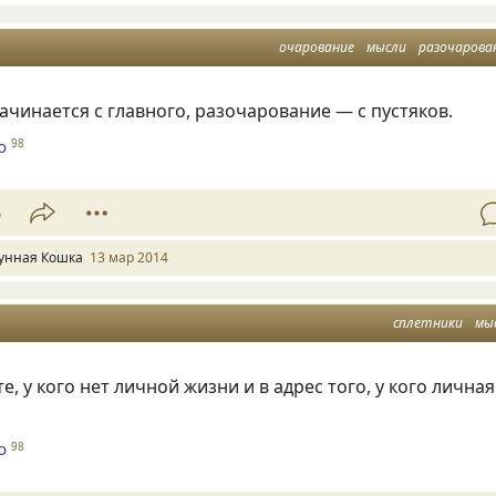
очарование
мысли
разочарова
чинается с главного, разочарование — с пустяков.
о
98
6
унная Кошка
13 мар 2014
сплетники
мы
е, у кого нет личной жизни и в адрес того, у кого личная
о
98