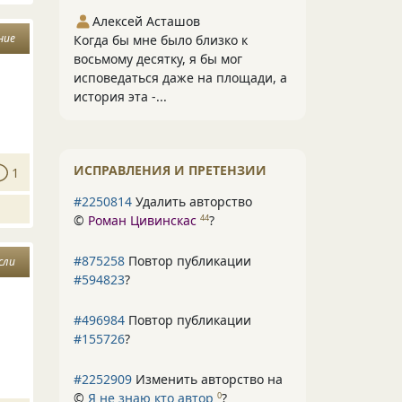
Алексей Асташов
ние
Когда бы мне было близко к
восьмому десятку, я бы мог
исповедаться даже на площади, а
история эта -...
ИСПРАВЛЕНИЯ И ПРЕТЕНЗИИ
1
#2250814
Удалить авторство
©
Роман Цивинскас
?
44
#875258
Повтор публикации
сли
#594823
?
#496984
Повтор публикации
#155726
?
#2252909
Изменить авторство на
©
Я не знаю кто автор
?
0