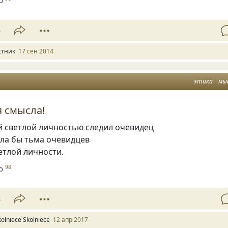
о
5
стник
17 сен 2014
этика
мы
 смысла!
й светлой личностью следил очевидец
ыла бы тьма очевидцев
етлой личности.
о
98
8
kolniece Skolniece
12 апр 2017