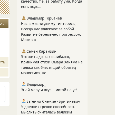
качество, т.е. за работу ума. Когда
есть подо...
Владимир Горбачёв
Нас в жизни движут интересы,
сли
Всегда нас увлекают за собой.
Развитие беременно прогрессом,
Мотив ж...
Семён Карамзин
Это же надо, как ошибался,
ить
принимая стихи Омара Хайяма не
только как блестящий образец
моностиха, но...
Владимир_
Знай меру и вкус... мотай на ус!
Евгений Снежин -Бригиневич
У древних греков способность
мыслить считалась великим