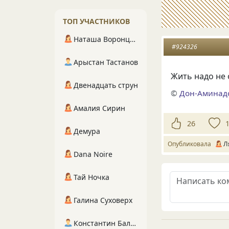
ТОП УЧАСТНИКОВ
Наташа Воронцова
#924326
Арыстан Тастанов
Жить надо не 
Двенадцать струн
©
Дон-Аминад
Амалия Сирин
26
Демура
Опубликовала
Л
Dana Noire
Тай Ночка
Галина Суховерх
Константин Балухта