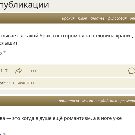
публикации
ирония
юмор
счастье
философия
оп
зывается такой брак, в котором одна половина храпит,
 слышит.
о
98
117
gel555
13 июн 2011
романтизм
мысли
неудобство
ревмат
ва — это когда в душе ещё романтизм, а в ноге уже
98