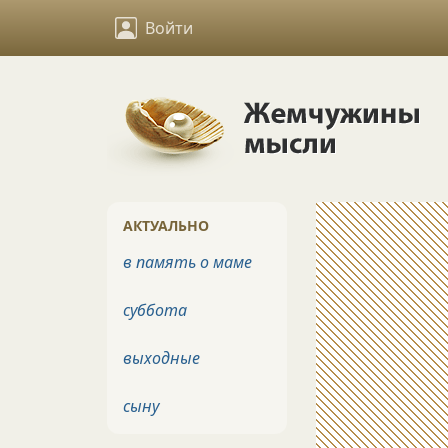
Войти
АКТУАЛЬНО
в память о маме
суббота
выходные
сыну