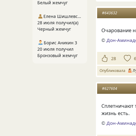
Белый жемчуг
#643632
Елена Шишлевская
28 июля получил(а)
Черный жемчуг
Очарование на
©
Дон-Аминад
Борис Аникин 3
20 июля получил
Бронзовый жемчуг
28
Опубликовала
Л
#627604
Сплетничают т
жизнь есть.
©
Дон-Аминад