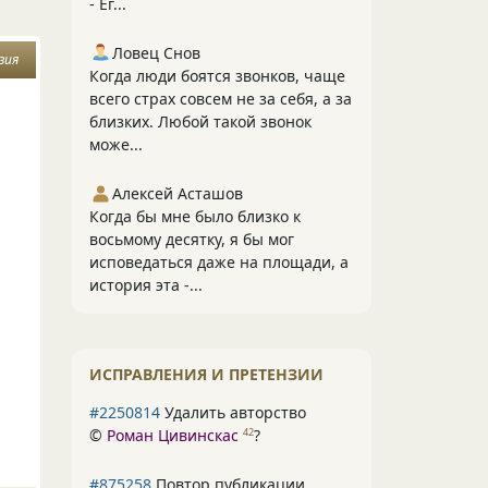
- Ег...
Ловец Снов
зия
Когда люди боятся звонков, чаще
всего страх совсем не за себя, а за
близких. Любой такой звонок
може...
Алексей Асташов
Когда бы мне было близко к
восьмому десятку, я бы мог
исповедаться даже на площади, а
история эта -...
ИСПРАВЛЕНИЯ И ПРЕТЕНЗИИ
#2250814
Удалить авторство
©
Роман Цивинскас
?
42
#875258
Повтор публикации