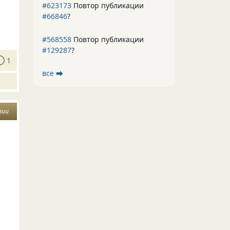
#623173
Повтор публикации
#66846
?
#568558
Повтор публикации
#129287
?
1
все ⮕
рии