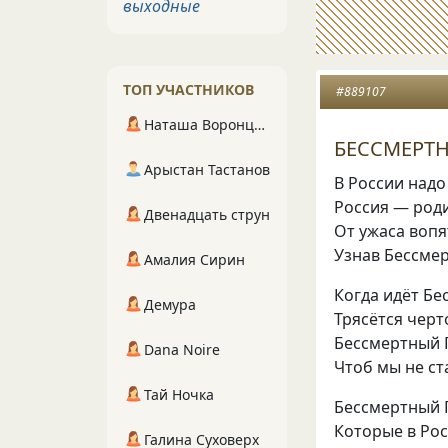
выходные
ТОП УЧАСТНИКОВ
#889107
Наташа Воронцова
БЕССМЕРТ
Арыстан Тастанов
В России надо
Россия — род
Двенадцать струн
От ужаса вопя
Узнав Бессмер
Амалия Сирин
Когда идёт Бе
Демура
Трясётся черт
Бессмертный 
Dana Noire
Чтоб мы не ст
Тай Ночка
Бессмертный П
Которые в Рос
Галина Суховерх