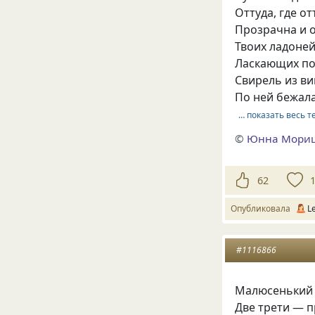
Оттуда, где о
Прозрачна и 
Твоих ладоней
Ласкающих п
Свирель из ви
По ней бежала
… показать весь т
©
Юнна Мори
62
Опубликовала
L
#1116866
Малюсенький 
Две трети — п