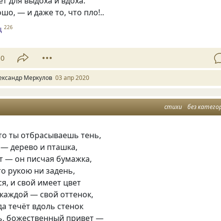
ёт для выдоха и вдоха.
шо, — и даже то, что пло!..
ц
226
10
ександр Меркулов
03 апр 2020
стихи
без катего
то ты отбрасываешь тень,
 — дерево и пташка,
т — он писчая бумажка,
то рукою ни задень,
ся, и свой имеет цвет
 каждой — свой оттенок,
а течёт вдоль стенок
ь, божественный привет —