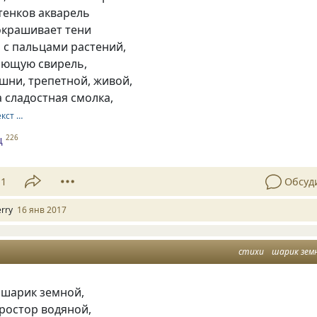
ттенков акварель
окрашивает тени
 с пальцами растений,
оющую свирель,
шни, трепетной, живой,
 сладостная смолка,
екст …
ц
226
11
Обсуд
erry
16 янв 2017
стихи
шарик зем
шарик земной,
ростор водяной,