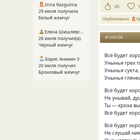
Irina Razgulina
45
29 июля получила
Белый жемчуг
Опубликовала
С
Елена Шишлевская
#1399704
28 июля получил(а)
Черный жемчуг
Всё будет хор
Борис Аникин 3
Унынья грех т
20 июля получил
Унынья суета,
Бронзовый жемчуг
Унынья глянец
Всё будет хор
Не унывай, ду
Ты — кроха вы
Всё будет хоро
Всё будет хор
Не слушай ник