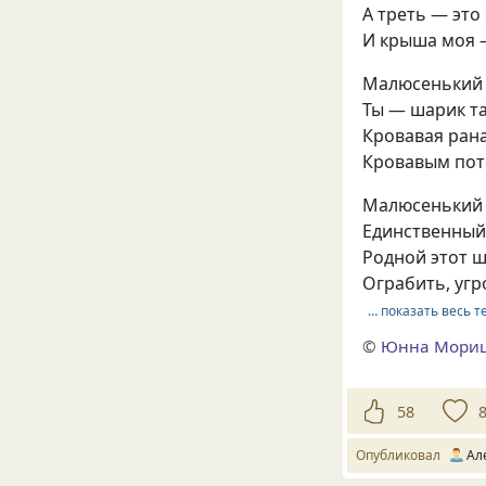
А треть — это
И крыша моя 
Малюсенький 
Ты — шарик т
Кровавая рана
Кровавым пот
Малюсенький 
Единственный
Родной этот 
Ограбить, угр
… показать весь т
©
Юнна Мори
58
Опубликовал
Ал