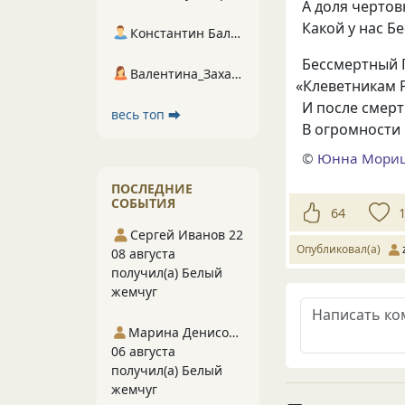
А доля чертов
Какой у нас 
Константин Балухта
Бессмертный 
Валентина_Захарова
«
Клеветникам Р
И после смерт
весь топ ⮕
В огромности
©
Юнна Мори
ПОСЛЕДНИЕ
СОБЫТИЯ
64
Сергей Иванов 22
Опубликовал(а)
08 августа
получил(а) Белый
жемчуг
Марина Денисова 5
06 августа
получил(а) Белый
жемчуг