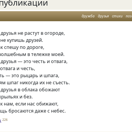
публикации
дружба
друзья
стихи
поэ
 друзья не растут в огороде,
не купишь друзей.
ак спешу по дороге,
волшебным в тележке моей.
 друзья — это честь и отвага,
отвага и честь,
сть — это рыцарь и шпага,
ям шпаг никогда их не съесть.
о друзья в облака обожают
крыльях и без.
к нам, если нас обижают,
щь бросаются даже с небес.
ц
226