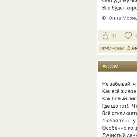
Оно удавку вь
Всё будет хоро
©
Юнна Мори
71
Опубликовал
Ал
#968692
Не забывай, ч
Как всё живое
Как белый лис
Где шопот!.. Ч
Всё откликает
Любая тень, у
Особенно когд
Лучистый ден