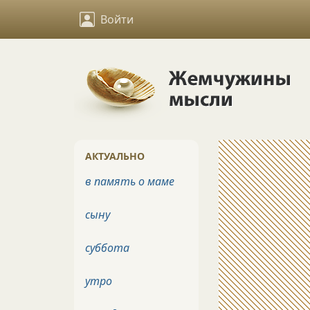
Войти
АКТУАЛЬНО
в память о маме
сыну
суббота
утро