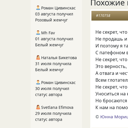
Похожие 
Роман Цивинскас
03 августа получил
#170758
Розовый жемчуг
Не секрет, что
Mh Fav
Не продашь и 
01 августа получил
Белый жемчуг
И поэтому я т
С патефоном 
Наталья Бикетова
Не секрет, что
31 июля получила
Это верность, 
Белый жемчуг
А отвага и че
Всем глотател
Роман Цивинскас
Не секрет, чт
30 июля получил
Уноситься на 
статус автора
Но бросаются 
К нам на помо
Svetlana Efimova
29 июля получила
©
Юнна Мори
статус автора