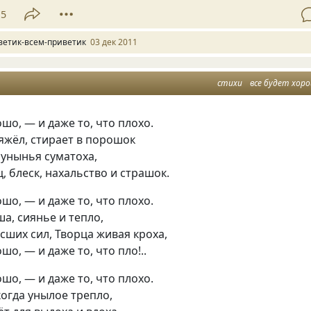
15
ветик-всем-приветик
03 дек 2011
стихи
все будет хор
ошо, — и даже то, что плохо.
яжёл, стирает в порошок
 унынья суматоха,
, блеск, нахальство и страшок.
ошо, — и даже то, что плохо.
ша, сиянье и тепло,
сших сил, Творца живая кроха,
шо, — и даже то, что пло!..
ошо, — и даже то, что плохо.
огда унылое трепло,