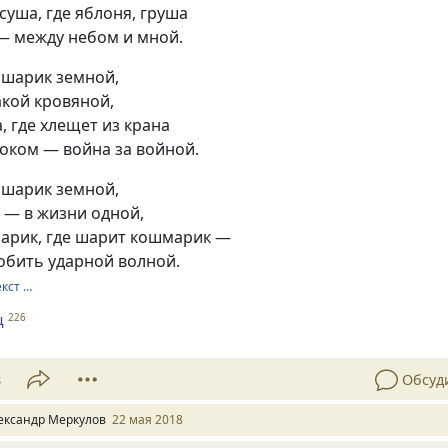
 суша, где яблоня, груша
— между небом и мной.
шарик земной,
акой кровяной,
, где хлещет из крана
оком — война за войной.
шарик земной,
 — в жизни одной,
шарик, где шарит кошмарик —
обить ударной волной.
екст …
ц
226
8
Обсуд
ександр Меркулов
22 мая 2018