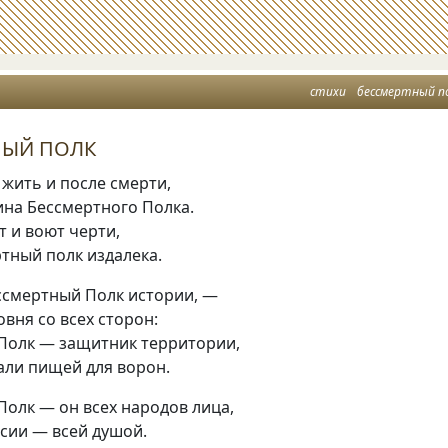
стихи
бессмертный п
НЫЙ ПОЛК
 жить и после смерти,
ина Бессмертного Полка.
т и воют черти,
тный полк издалека.
ссмертный Полк истории, —
овня со всех сторон:
Полк — защитник территории,
али пищей для ворон.
олк — он всех народов лица,
сии — всей душой.