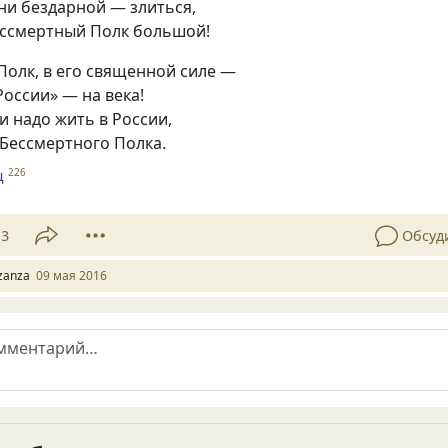
ни бездарной — злиться,
Бессмертный Полк большой!
Полк, в его священной силе —
оссии» — на века!
и надо жить в России,
 Бессмертного Полка.
ц
226
13
Обсуд
zanza
09 мая 2016