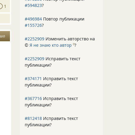
#594823
?
1
#496984
Повтор публикации
#155726
?
ошо
#2252909
Изменить авторство на
©
Я не знаю кто автор
?
0
#2252909
Исправить текст
публикации?
#374171
Исправить текст
публикации?
#367716
Исправить текст
публикации?
#812418
Исправить текст
публикации?