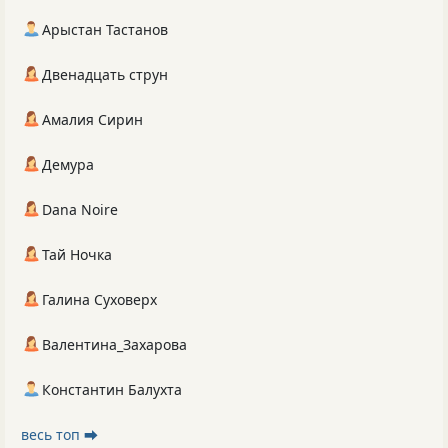
Арыстан Тастанов
Двенадцать струн
Амалия Сирин
Демура
Dana Noire
Тай Ночка
Галина Суховерх
Валентина_Захарова
Константин Балухта
весь топ ⮕