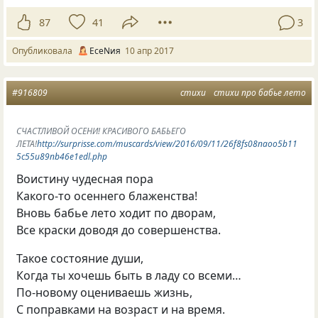
87
41
3
Опубликовала
ЕсеNия
10 апр 2017
#916809
стихи
стихи про бабье лето
СЧАСТЛИВОЙ ОСЕНИ! КРАСИВОГО БАБЬЕГО
ЛЕТА!
http://surprisse.com/muscards/view/2016/09/11/26f8fs08naoo5b11
5c55u89nb46e1edl.php
Воистину чудесная пора
Какого-то осеннего блаженства!
Вновь бабье лето ходит по дворам,
Все краски доводя до совершенства.
Такое состояние души,
Когда ты хочешь быть в ладу со всеми…
По-новому оцениваешь жизнь,
С поправками на возраст и на время.