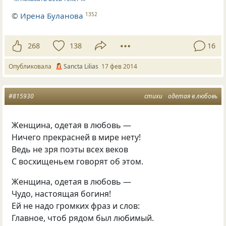
©
Ирена Буланова
1352
268
138
16
Опубликовала
Sancta Lilias
17 фев 2014
#815930
стихи
одетая в любовь
Женщина, одетая в любовь —
Ничего прекрасней в мире нету!
Ведь не зря поэты всех веков
С восхищеньем говорят об этом.
Женщина, одетая в любовь —
Чудо, настоящая богиня!
Ей не надо громких фраз и слов:
Главное, чтоб рядом был любимый.