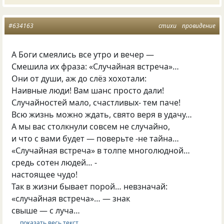
#634163
стихи
провидение
А Боги смеялись все утро и вечер —
Смешила их фраза: «Случайная встреча»…
Они от души, аж до слёз хохотали:
Наивные люди! Вам шанс просто дали!
Случайностей мало, счастливых- тем паче!
Всю жизнь можно ждать, свято веря в удачу…
А мы вас столкнули совсем не случайно,
и что с вами будет — поверьте -не тайна…
«Случайная встреча» в толпе многолюдной…
средь сотен людей… -
настоящее чудо!
Так в жизни бывает порой… невзначай:
«случайная встреча»… — знак
свыше — с луча…
… показать весь текст …