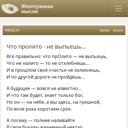
#868234
жизнь
стихи
Что пролито - не выпьешь...
Всё правильно: что прОлито — не выпьешь,
Что не налито — то не отхлебнёшь…
И в прошлом своё счастье не окликнешь,
И по другой дороге не пройдёшь…
А будущее — вовсе не известно…
И что там будет, знает только бог,
Но он — на небе, а мы здесь, на грешной,
По воле рока коротаем срок.
А посему — полнее наливайте
В свои бокалы жизненный нектар,