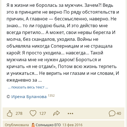
Я в жизни не боролась за мужчин. Зачем?! Ведь
это в принципе не верно По ряду обстоятельств и
причин, А главное — бессмысленно, наверно. Не
знаю… то ли гордою была, И это действо мне
всегда претило… А может, свои нервы берегла И
молча, без скандалов, уходила. Войны не
объявляла никогда Соперницам и не стращала
карой: Я просто уходила… навсегда… Такой
мужчина мне не нужен даром! Бороться и
кричать «я не отдам!», Потом всю жизнь терпеть
и унижаться… Не верить ни глазам и ни словам, И
ежедневно за …
… показать весь текст …
©
Ирена Буланова
1352
278
127
40
Опубликовала
Солнышко ЕГО
13 фев 2016