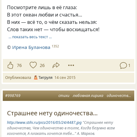
Посмотрите лишь в её глаза:
В этот океан любви и счастья…
В них — всё то, о чём сказать нельзя:
Слов таких нет — чтобы восхищаться!
… показать весь текст …
©
Ирена Буланова
1352
76
26
1
Опубликовала
Тигруля
14 сен 2015
#998769
стихи
любовная лирика
одиночество вдвоем
Страшнее нету одиночества...
http://www.stihi.ru/pics/2016/05/24/4487.jpg
"Страшнее нету
одиночества, Чем одиночество в толпе, Когда безумно всем
хохочется, А плакать хочется тебе..." А. Марков.