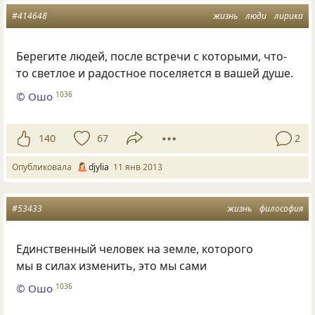
#414648
жизнь
люди
лирика
Берегите людей, после встречи с которыми, что-
то светлое и радостное поселяется в вашей душе.
©
Ошо
1036
140
67
2
Опубликовала
djylia
11 янв 2013
#53433
жизнь
философия
Единственный человек на земле, которого
мы в силах изменить, это мы сами
©
Ошо
1036