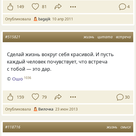
149
81
4
Опубликовала
bagajik
10 апр 2011
#515821
жизнь
цитата
встреча
Сделай жизнь вокруг себя красивой. И пусть
каждый человек почувствует, что встреча
с тобой — это дар.
©
Ошо
1036
159
79
30
Опубликовала
Вилочка
23 июн 2013
#118716
жизнь
смысл