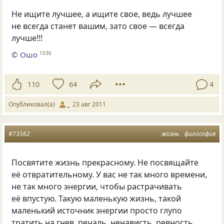
Не ищите лучшее, а ищите свое, ведь лучшее
не всегда станет вашим, зато свое — всегда
лучше!!!
©
Ошо
1036
110
64
4
Опубликовал(а)
_
23 авг 2011
#73562
жизнь
философия
Посвятите жизнь прекрасному. Не посвящайте
её отвратительному. У вас не так много времени,
не так много энергии, чтобы растрачивать
её впустую. Такую маленькую жизнь, такой
маленький источник энергии просто глупо
тратить на гнев, печаль, ненависть, ревность.