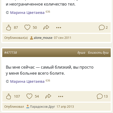
и неограниченное количество тел.
©
Марина Цветаева
636
87
50
2
Опубликовал(а)
alone_mouse
07 сен 2011
#477738
душа
близость душ
Вы мне сейчас — самый близкий, вы просто
у меня больнее всего болите.
©
Марина Цветаева
636
107
54
13
Опубликовал
Парадоксов Друг
17 апр 2013