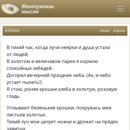
#783464
стихи
лирика
В тихий час, когда лучи неярки и душа устала
от людей,
В золотом и величавом парке я кормлю
спокойных лебедей.
Догорел вечерний праздник неба.
(
Ах, и небо
устает пылать!)
Я стою, роняя крошки хлеба в золотую, розовую
гладь.
Уплывают беленькие крошки, покружась меж
листьев золотых.
Тихий луч мои целует ножки и дрожит на прядях
завитых.