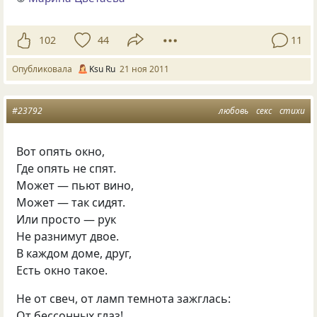
102
44
11
Опубликовала
Ksu Ru
21 ноя 2011
#23792
любовь
секс
стихи
Вот опять окно,
Где опять не спят.
Может — пьют вино,
Может — так сидят.
Или просто — рук
Не разнимут двое.
В каждом доме, друг,
Есть окно такое.
Не от свеч, от ламп темнота зажглась:
От бессонных глаз!