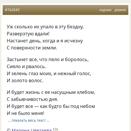
#162645
лирика
разное
Уж сколько их упало в эту бездну,
Разверзтую вдали!
Настанет день, когда и я исчезну
С поверхности земли.
Застынет все, что пело и боролось,
Сияло и рвалось.
И зелень глаз моих, и нежный голос,
И золото волос.
И будет жизнь с ее насущным хлебом,
С забывчивостью дня.
И будет все — как будто бы под небом
И не было меня!
… показать весь текст …
©
Марина Цветаева
636