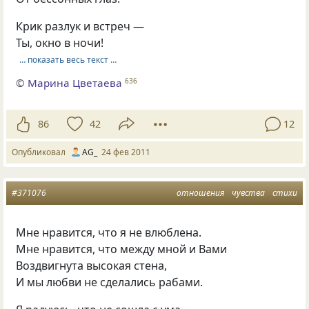
Крик разлук и встреч —
Ты, окно в ночи!
… показать весь текст …
©
Марина Цветаева
636
86
42
12
Опубликовал
AG_
24 фев 2011
#371076
отношения
чувства
стихи
Мне нравится, что я не влюблена.
Мне нравится, что между мной и Вами
Воздвигнута высокая стена,
И мы любви не сделались рабами.