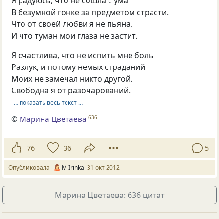
Я радуюсь, что не сошла с ума
В безумной гонке за предметом страсти.
Что от своей любви я не пьяна,
И что туман мои глаза не застит.
Я счастлива, что не испить мне боль
Разлук, и потому немых страданий
Моих не замечал никто другой.
Свободна я от разочарований.
… показать весь текст …
©
Марина Цветаева
636
76
36
5
Опубликовала
М Irinka
31 окт 2012
Марина Цветаева: 636 цитат