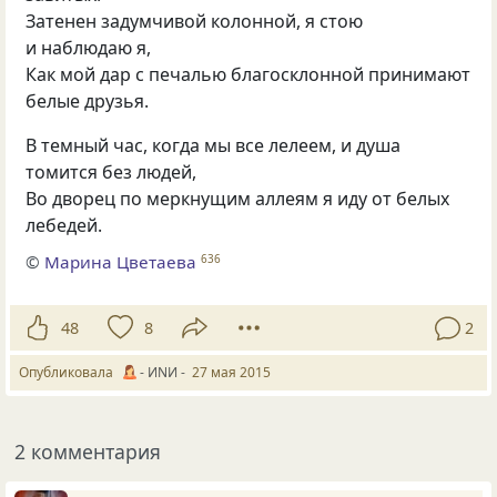
Затенен задумчивой колонной, я стою
и наблюдаю я,
Как мой дар с печалью благосклонной принимают
белые друзья.
В темный час, когда мы все лелеем, и душа
томится без людей,
Во дворец по меркнущим аллеям я иду от белых
лебедей.
©
Марина Цветаева
636
48
8
2
Опубликовала
- ИNИ -
27 мая 2015
2 комментария