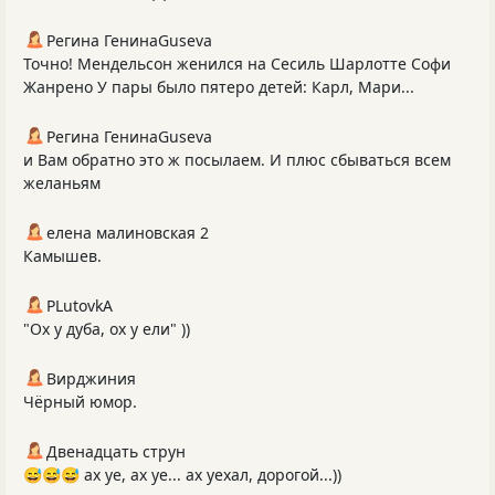
Регина ГенинаGuseva
Точно! Мендельсон женился на Сесиль Шарлотте Софи
Жанрено У пары было пятеро детей: Карл, Мари...
Регина ГенинаGuseva
и Вам обратно это ж посылаем. И плюс сбываться всем
желаньям
елена малиновская 2
Камышев.
PLutоvkА
"Ох у дуба, ох у ели" ))
Вирджиния
Чёрный юмор.
Двенадцать струн
😅😅😅 ах уе, ах уе... ах уехал, дорогой...))