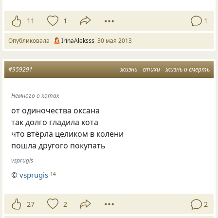
11
1
1
Опубликовала
IrinaAleksss
30 мая 2013
#959291
жизнь
стихи
жизнь и смерть
Немного о котах
от одиночества оксана
так долго гладила кота
что втёрла целиком в колени
пошла другого покупать
vsprugis
©
vsprugis
14
27
2
2