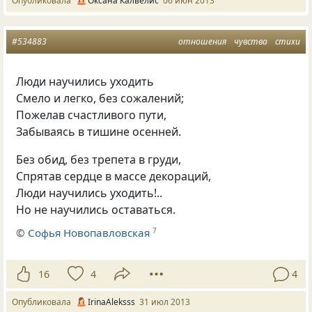
Опубликовала
Оксана Калвелис
06 июн 2013
#534883
отношения
чувства
стихи
Люди научились уходить
Смело и легко, без сожалений;
Пожелав счастливого пути,
Забываясь в тишине осенней.
Без обид, без трепета в груди,
Спрятав сердце в массе декораций,
Люди научились уходить!..
Но не научились оставаться.
©
Софья Новопавловская
7
16
4
4
Опубликовала
IrinaAleksss
31 июл 2013