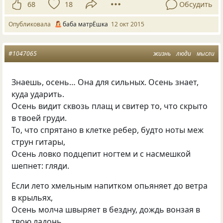
68
18
Обсудить
Опубликовала
баба матрЁшка
12 окт 2015
#1047065
жизнь
люди
мысли
Знаешь, осень… Она для сильных. Осень знает,
куда ударить.
Осень видит сквозь плащ и свитер то, что скрыто
в твоей груди.
То, что спрятано в клетке ребер, будто ноты меж
струн гитары,
Осень ловко подцепит ногтем и с насмешкой
шепнет: гляди.
Если лето хмельным напитком опьяняет до ветра
в крыльях,
Осень молча швыряет в бездну, дождь вонзая в
твою ладонь.