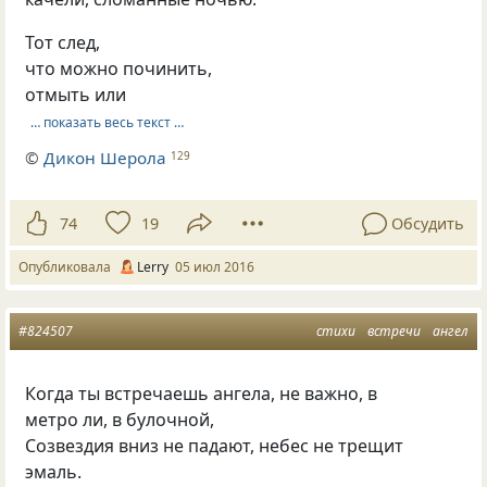
Тот след,
что можно починить,
отмыть или
… показать весь текст …
©
Дикон Шерола
129
74
19
Обсудить
Опубликовала
Lerry
05 июл 2016
#824507
стихи
встречи
ангел
Когда ты встречаешь ангела, не важно, в
метро ли, в булочной,
Созвездия вниз не падают, небес не трещит
эмаль.