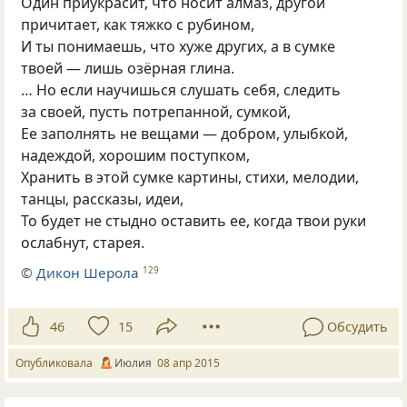
Один приукрасит, что носит алмаз, другой
причитает, как тяжко с рубином,
И ты понимаешь, что хуже других, а в сумке
твоей — лишь озёрная глина.
… Но если научишься слушать себя, следить
за своей, пусть потрепанной, сумкой,
Ее заполнять не вещами — добром, улыбкой,
надеждой, хорошим поступком,
Хранить в этой сумке картины, стихи, мелодии,
танцы, рассказы, идеи,
То будет не стыдно оставить ее, когда твои руки
ослабнут, старея.
©
Дикон Шерола
129
46
15
Обсудить
Опубликовала
Июлия
08 апр 2015