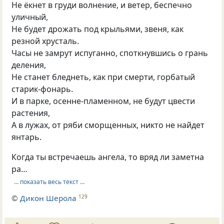
Не ёкнет в груди волнение, и ветер, беспечно
уличный,
Не будет дрожать под крыльями, звеня, как
резной хрусталь.
Часы не замрут испуганно, споткнувшись о грань
деления,
Не станет бледнеть, как при смерти, горбатый
старик-фонарь.
И в парке, осенне-пламенном, не будут цвести
растения,
А в лужах, от ряби сморщенных, никто не найдет
янтарь.
Когда ты встречаешь ангела, то вряд ли заметна
ра…
… показать весь текст …
©
Дикон Шерола
129