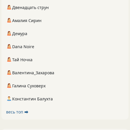
Двенадцать струн
Амалия Сирин
Демура
Dana Noire
Тай Ночка
Валентина_Захарова
Галина Суховерх
Константин Балухта
весь топ ⮕