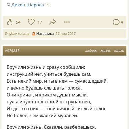
©
Дикон Шерола
129
54
17
4
Опубликовала
Наташика
27 ноя 2017
#976281
любовь
жизнь
стихи
Вручили жизнь и сразу сообщили:
инструкций нет, учиться будешь сам.
Есть некий мир, и ты в нем — сумасшедший,
и вечно будешь слышать голоса.
Они кричат, и криком душат мысли,
пульсируют под кожей в струнах вен,
И где-то в них — твой личный сиплый голос
Не более, чем жалкий муравей.
Вручили жизнь. Сказали, разберешься.