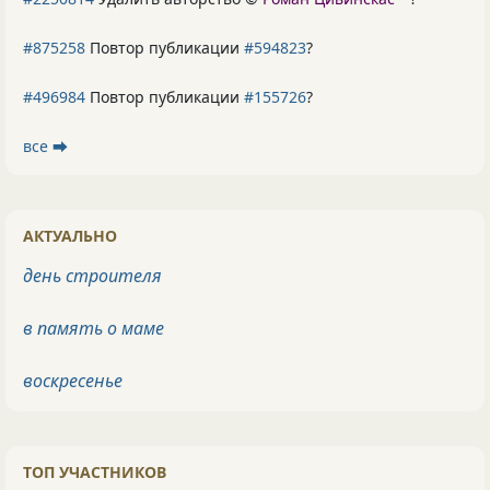
#875258
Повтор публикации
#594823
?
#496984
Повтор публикации
#155726
?
все ⮕
АКТУАЛЬНО
день строителя
в память о маме
воскресенье
ТОП УЧАСТНИКОВ