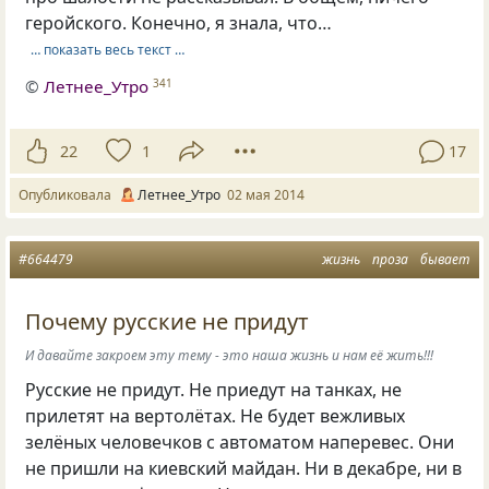
геройского. Конечно, я знала, что…
… показать весь текст …
©
Летнее_Утро
341
22
1
17
Опубликовала
Летнее_Утро
02 мая 2014
#664479
жизнь
проза
бывает
Почему русские не придут
И давайте закроем эту тему - это наша жизнь и нам её жить!!!
Русские не придут. Не приедут на танках, не
прилетят на вертолётах. Не будет вежливых
зелёных человечков с автоматом наперевес. Они
не пришли на киевский майдан. Ни в декабре, ни в