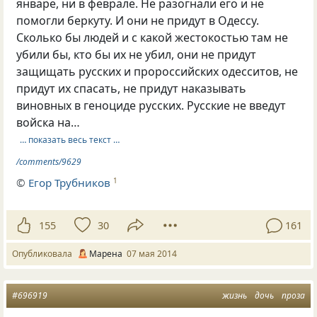
январе, ни в феврале. Не разогнали его и не
помогли беркуту. И они не придут в Одессу.
Сколько бы людей и с какой жестокостью там не
убили бы, кто бы их не убил, они не придут
защищать русских и пророссийских одесситов, не
придут их спасать, не придут наказывать
виновных в геноциде русских. Русские не введут
войска на…
… показать весь текст …
/comments/9629
©
Егор Трубников
1
155
30
161
Опубликовала
Марена
07 мая 2014
#696919
жизнь
дочь
проза