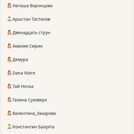
Наташа Воронцова
Арыстан Тастанов
Двенадцать струн
Амалия Сирин
Демура
Dana Noire
Тай Ночка
Галина Суховерх
Валентина_Захарова
Константин Балухта