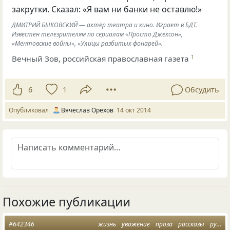
закрутки. Сказал: «Я вам ни банки не оставлю!»
ДМИТРИЙ БЫКОВСКИЙ — актёр театра и кино. Играет в БДТ.
Известен телезрителям по сериалам «Просто Джексон»,
«Ментовские войны», «Улицы разбитых фонарей».
Вечный Зов, российская православная газета
1
6
1
Обсудить
Опубликовал
Вячеслав Орехов
14 окт 2014
Похожие публикации
#642346
жизнь
уважение
проза
рассказы
русские