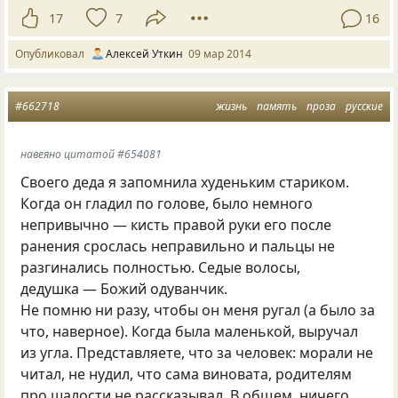
17
7
16
Опубликовал
Алексей Уткин
09 мар 2014
#662718
жизнь
память
проза
русские
навеяно цитатой #654081
Своего деда я запомнила худеньким стариком.
Когда он гладил по голове, было немного
непривычно — кисть правой руки его после
ранения срослась неправильно и пальцы не
разгинались полностью. Седые волосы,
дедушка — Божий одуванчик.
Не помню ни разу, чтобы он меня ругал (а было за
что, наверное). Когда была маленькой, выручал
из угла. Представляете, что за человек: морали не
читал, не нудил, что сама виновата, родителям
про шалости не рассказывал. В общем, ничего