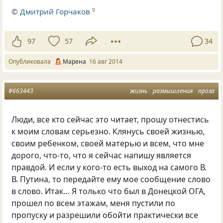
©
Дмитрий Горчаков
9
97
57
34
Опубликовала
Марена
16 авг 2014
#663443
жизнь
размышления
проза
Люди, все кто сейчас это читает, прошу отнестись
к моим словам серьезно. Клянусь своей жизнью,
своим ребенком, своей матерью и всем, что мне
дорого, что-то, что я сейчас напишу является
правдой. И если у кого-то есть выход на самого В.
В. Путина, то передайте ему мое сообщение слово
в слово. Итак… Я только что был в Донецкой ОГА,
прошел по всем этажам, меня пустили по
пропуску и разрешили обойти практически все